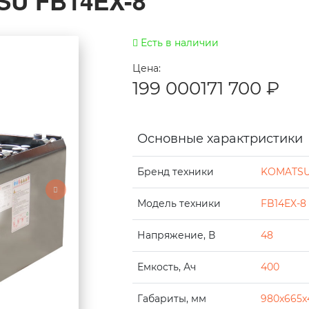
SU FB14EX-8
Есть в наличии
Цена:
199 000
171 700
₽
Основные характристики
Бренд техники
KOMATS
Модель техники
FB14EX-8
Напряжение, В
48
Емкость, Ач
400
Габариты, мм
980x665x