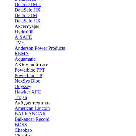
Delta DTM L
DataSafe HX+
Delta DTM
DataSafe HX
Аксессуары
HydroFill
A-SAFE
TVH
Anderson Power Products
REMA
Aquamatic
АКБ малой тяги
Powerbloc FPT
Powerbloc TP
NexSys Bloc
Odyssey
Hawker XFC
Trojan
Акб для техники
American-Lincoln
BALKANCAR
Balkancar-Record
BOSS
Chaobao
Cleanfix