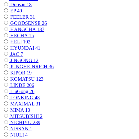
Doosan
18
EP
49
FEELER
31
GOODSENSE
26
HANGCHA
137
HECHA
15
HELI
192
HYUNDAI
41
JAC
7
JINGONG
12
JUNGHEINRICH
36
KIPOR
19
KOMATSU
123
LINDE
206
LiuGong
26
LONKING
48
MAXIMAL
31
MIMA
13
MITSUBISHI
2
NICHIYU
239
NISSAN
1
NIULI
4