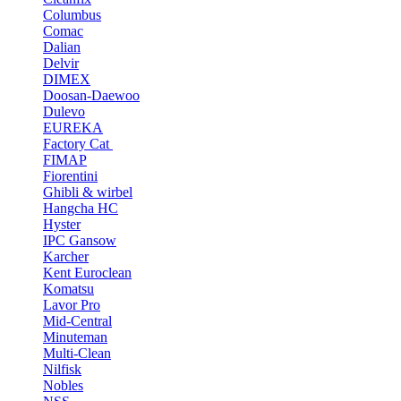
Columbus
Comac
Dalian
Delvir
DIMEX
Doosan-Daewoo
Dulevo
EUREKA
Factory Cat
FIMAP
Fiorentini
Ghibli & wirbel
Hangcha HC
Hyster
IPC Gansow
Karcher
Kent Euroclean
Komatsu
Lavor Pro
Mid-Central
Minuteman
Multi-Clean
Nilfisk
Nobles