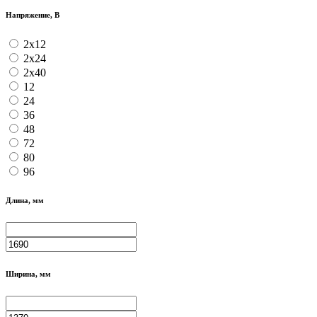
Напряжение, В
2x12
2x24
2x40
12
24
36
48
72
80
96
Длина, мм
Ширина, мм