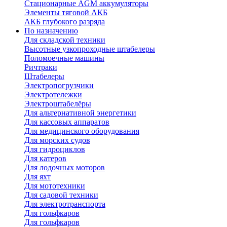
Стационарные AGM аккумуляторы
Элементы тяговой АКБ
АКБ глубокого разряда
По назначению
Для складской техники
Высотные узкопроходные штабелеры
Поломоечные машины
Ричтраки
Штабелеры
Электропогрузчики
Электротележки
Электроштабелёры
Для альтернативной энергетики
Для кассовых аппаратов
Для медицинского оборудования
Для морских судов
Для гидроциклов
Для катеров
Для лодочных моторов
Для яхт
Для мототехники
Для садовой техники
Для электротранспорта
Для гольфкаров
Для гольфкаров