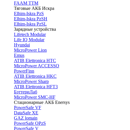
FAAM TTM
Тяговые АКБ Искра
Elhim-Iskra PzS
Elhim-Iskra PzSH
Elhim-Iskra PzSL
Зарядные устройства
Lifetech Modular
Life IQ Modular
Hyundai
MicroPower Lion
Emus
ATIB Elettronica HTC
MicroPower ACCESSO
PowerFinn
ATIB Elettronica HKC
MicroPower Sharp
ATIB Elettronica HFT3
БэттериЛаб
MicroPower SMC-HF
Стационарные АКБ Enersys
PowerSafe VF
DataSafe XE
GAZ lomain
PowerSafe OPzS
PowerSafe V