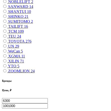
NOBLELIFT
2
SANWARD
14
SHANTUI
10
SHINKO
21
SUMITOMO
2
TAILIFT
16
TCM
109
TEU
24
TOYOTA
276
UN
29
WeCan
5
XGMA
11
XILIN
71
YTO
5
ZOOMLION
24
Бренды
Цена, ₽