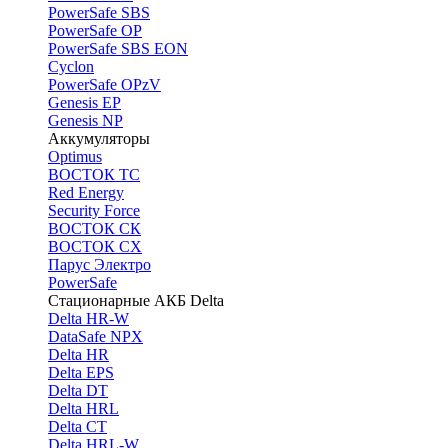
PоwerSafe SBS
PowerSafe OP
PоwerSafe SBS EON
Cyclon
PowerSafe OPzV
Genesis EP
Genesis NP
Аккумуляторы
Optimus
ВОСТОК ТС
Red Energy
Security Force
ВОСТОК СК
ВОСТОК СХ
Парус Электро
PowerSafe
Стационарные АКБ Delta
Delta HR-W
DataSafe NPX
Delta HR
Delta EPS
Delta DT
Delta HRL
Delta CT
Delta HRL-W