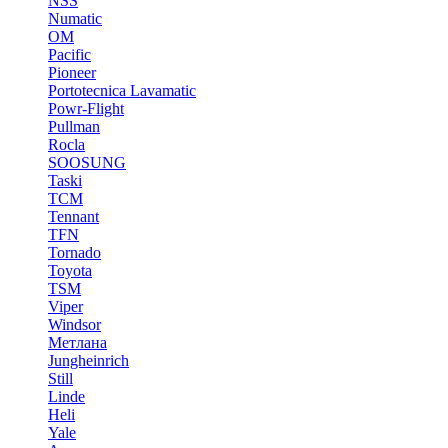
NSS
Numatic
OM
Pacific
Pioneer
Portotecnica Lavamatic
Powr-Flight
Pullman
Rocla
SOOSUNG
Taski
TCM
Tennant
TFN
Tornado
Toyota
TSM
Viper
Windsor
Метлана
Jungheinrich
Still
Linde
Heli
Yale