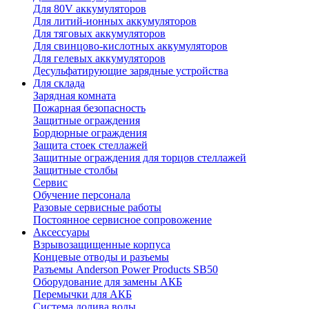
Для 80V аккумуляторов
Для литий-ионных аккумуляторов
Для тяговых аккумуляторов
Для свинцово-кислотных аккумуляторов
Для гелевых аккумуляторов
Десульфатирующие зарядные устройства
Для склада
Зарядная комната
Пожарная безопасность
Защитные ограждения
Бордюрные ограждения
Защита стоек стеллажей
Защитные ограждения для торцов стеллажей
Защитные столбы
Сервис
Обучение персонала
Разовые сервисные работы
Постоянное сервисное сопровожение
Аксессуары
Взрывозащищенные корпуса
Концевые отводы и разъемы
Разъемы Anderson Power Products SB50
Оборудование для замены АКБ
Перемычки для АКБ
Система долива воды