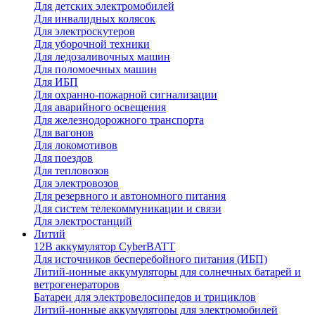
Для детских электромобилей
Для инвалидных колясок
Для электроскутеров
Для уборочной техники
Для ледозаливочных машин
Для поломоечных машин
Для ИБП
Для охранно-пожарной сигнализации
Для аварийного освещения
Для железнодорожного транспорта
Для вагонов
Для локомотивов
Для поездов
Для тепловозов
Для электровозов
Для резервного и автономного питания
Для систем телекоммуникации и связи
Для электростанций
Литий
12В аккумулятор CyberBATT
Для источников бесперебойного питания (ИБП)
Литий-ионные аккумуляторы для солнечных батарей и
ветрогенераторов
Батареи для электровелосипедов и трициклов
Литий-ионные аккумуляторы для электромобилей