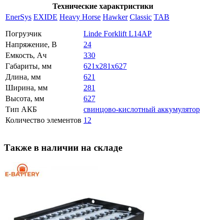
Технические характристики
EnerSys
EXIDE
Heavy Horse
Hawker
Classic
TAB
Погрузчик
Linde Forklift L14AP
Напряжение, В
24
Емкость, Ач
330
Габариты, мм
621x281x627
Длина, мм
621
Ширина, мм
281
Высота, мм
627
Тип АКБ
свинцово-кислотный аккумулятор
Количество элементов
12
Также в наличии на складе