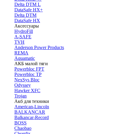
Delta DTM L
DataSafe HX+
Delta DTM
DataSafe HX
Аксессуары
HydroFill
A-SAFE
TVH
Anderson Power Products
REMA
Aquamatic
АКБ малой тяги
Powerbloc FPT
Powerbloc TP
NexSys Bloc
Odyssey
Hawker XFC
Trojan
Акб для техники
American-Lincoln
BALKANCAR
Balkancar-Record
BOSS
Chaobao
Cleanfix