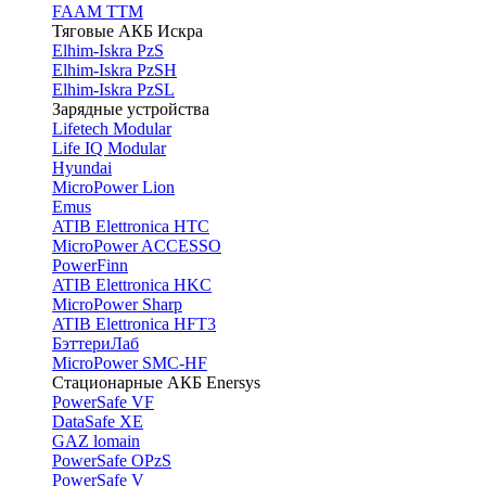
FAAM TTM
Тяговые АКБ Искра
Elhim-Iskra PzS
Elhim-Iskra PzSH
Elhim-Iskra PzSL
Зарядные устройства
Lifetech Modular
Life IQ Modular
Hyundai
MicroPower Lion
Emus
ATIB Elettronica HTC
MicroPower ACCESSO
PowerFinn
ATIB Elettronica HKC
MicroPower Sharp
ATIB Elettronica HFT3
БэттериЛаб
MicroPower SMC-HF
Стационарные АКБ Enersys
PowerSafe VF
DataSafe XE
GAZ lomain
PowerSafe OPzS
PowerSafe V