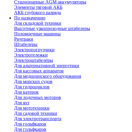
Стационарные AGM аккумуляторы
Элементы тяговой АКБ
АКБ глубокого разряда
По назначению
Для складской техники
Высотные узкопроходные штабелеры
Поломоечные машины
Ричтраки
Штабелеры
Электропогрузчики
Электротележки
Электроштабелёры
Для альтернативной энергетики
Для кассовых аппаратов
Для медицинского оборудования
Для морских судов
Для гидроциклов
Для катеров
Для лодочных моторов
Для яхт
Для мототехники
Для садовой техники
Для электротранспорта
Для гольфкаров
Для гольфкаров