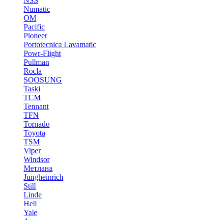
NSS
Numatic
OM
Pacific
Pioneer
Portotecnica Lavamatic
Powr-Flight
Pullman
Rocla
SOOSUNG
Taski
TCM
Tennant
TFN
Tornado
Toyota
TSM
Viper
Windsor
Метлана
Jungheinrich
Still
Linde
Heli
Yale