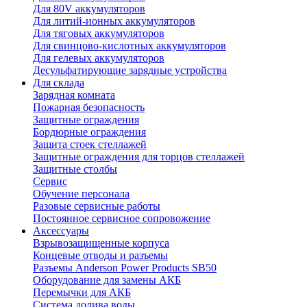
Для 80V аккумуляторов
Для литий-ионных аккумуляторов
Для тяговых аккумуляторов
Для свинцово-кислотных аккумуляторов
Для гелевых аккумуляторов
Десульфатирующие зарядные устройства
Для склада
Зарядная комната
Пожарная безопасность
Защитные ограждения
Бордюрные ограждения
Защита стоек стеллажей
Защитные ограждения для торцов стеллажей
Защитные столбы
Сервис
Обучение персонала
Разовые сервисные работы
Постоянное сервисное сопровожение
Аксессуары
Взрывозащищенные корпуса
Концевые отводы и разъемы
Разъемы Anderson Power Products SB50
Оборудование для замены АКБ
Перемычки для АКБ
Система долива воды