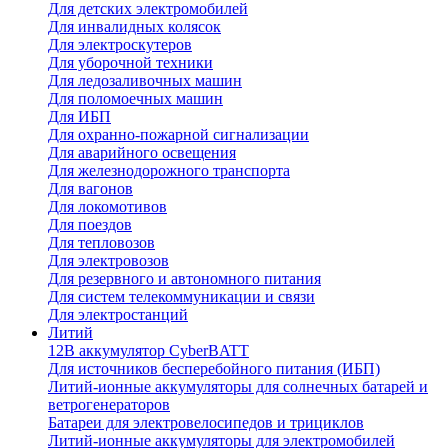
Для детских электромобилей
Для инвалидных колясок
Для электроскутеров
Для уборочной техники
Для ледозаливочных машин
Для поломоечных машин
Для ИБП
Для охранно-пожарной сигнализации
Для аварийного освещения
Для железнодорожного транспорта
Для вагонов
Для локомотивов
Для поездов
Для тепловозов
Для электровозов
Для резервного и автономного питания
Для систем телекоммуникации и связи
Для электростанций
Литий
12В аккумулятор CyberBATT
Для источников бесперебойного питания (ИБП)
Литий-ионные аккумуляторы для солнечных батарей и
ветрогенераторов
Батареи для электровелосипедов и трициклов
Литий-ионные аккумуляторы для электромобилей