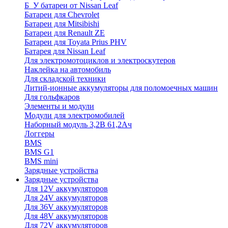
Б_У батареи от Nissan Leaf
Батареи для Chevrolet
Батареи для Mitsibishi
Батареи для Renault ZE
Батареи для Toyata Prius PHV
Батарея для Nissan Leaf
Для электромотоциклов и электроскутеров
Наклейка на автомобиль
Для складской техники
Литий-ионные аккумуляторы для поломоечных машин
Для гольфкаров
Элементы и модули
Модули для электромобилей
Наборный модуль 3,2В 61,2Ач
Логгеры
BMS
BMS G1
BMS mini
Зарядные устройства
Зарядные устройства
Для 12V аккумуляторов
Для 24V аккумуляторов
Для 36V аккумуляторов
Для 48V аккумуляторов
Для 72V аккумуляторов