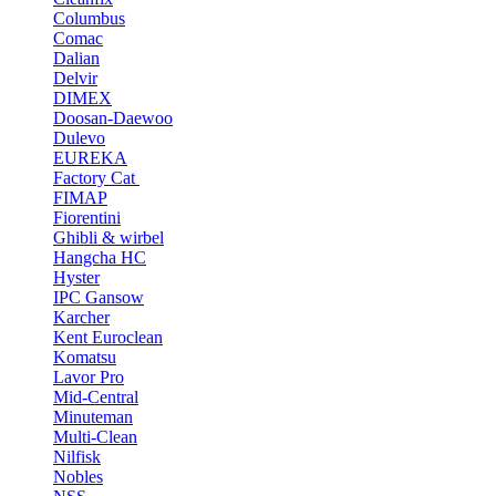
Columbus
Comac
Dalian
Delvir
DIMEX
Doosan-Daewoo
Dulevo
EUREKA
Factory Cat
FIMAP
Fiorentini
Ghibli & wirbel
Hangcha HC
Hyster
IPC Gansow
Karcher
Kent Euroclean
Komatsu
Lavor Pro
Mid-Central
Minuteman
Multi-Clean
Nilfisk
Nobles