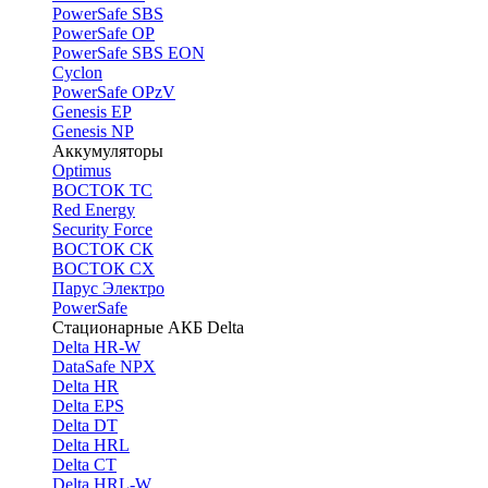
PоwerSafe SBS
PowerSafe OP
PоwerSafe SBS EON
Cyclon
PowerSafe OPzV
Genesis EP
Genesis NP
Аккумуляторы
Optimus
ВОСТОК ТС
Red Energy
Security Force
ВОСТОК СК
ВОСТОК СХ
Парус Электро
PowerSafe
Стационарные АКБ Delta
Delta HR-W
DataSafe NPX
Delta HR
Delta EPS
Delta DT
Delta HRL
Delta CT
Delta HRL-W