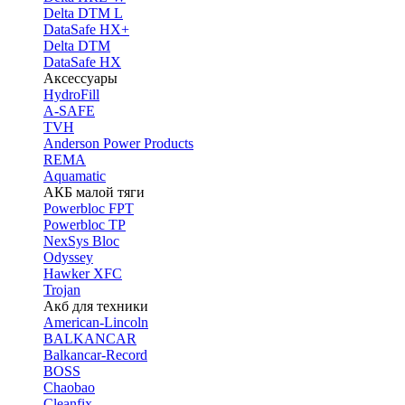
Delta DTM L
DataSafe HX+
Delta DTM
DataSafe HX
Аксессуары
HydroFill
A-SAFE
TVH
Anderson Power Products
REMA
Aquamatic
АКБ малой тяги
Powerbloc FPT
Powerbloc TP
NexSys Bloc
Odyssey
Hawker XFC
Trojan
Акб для техники
American-Lincoln
BALKANCAR
Balkancar-Record
BOSS
Chaobao
Cleanfix