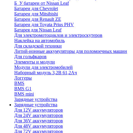
Б_У батареи от Nissan Leaf
Батареи для Chevrolet
Батареи для Mitsibishi
Батареи для Renault ZE
Батареи для Toyata Prius PHV
Батарея для Nissan Leaf
Для электромотоциклов и электроскутеров
Наклейка на автомобиль
Для складской техники
Литий-ионные аккумуляторы для поломоечных машин
Для гольфкаров
Элементы и модули
Модули для электромобилей
Наборный модуль 3,2В 61,2Ач
Логгеры
BMS
BMS G1
BMS mini
Зарядные устройства
Зарядные устройства
Для 12V аккумуляторов
Для 24V аккумуляторов
Для 36V аккумуляторов
Для 48V аккумуляторов
Для 72V аккумуляторов