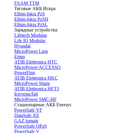
FAAM TTM
Тяговые АКБ Искра
Elhim-Iskra PzS
Elhim-Iskra PzSH
Elhim-Iskra PzSL
Зарядные устройства
Lifetech Modular
Life IQ Modular
Hyundai
MicroPower Lion
Emus
ATIB Elettronica HTC
MicroPower ACCESSO
PowerFinn
ATIB Elettronica HKC
MicroPower Sharp
ATIB Elettronica HFT3
БэттериЛаб
MicroPower SMC-HF
Стационарные АКБ Enersys
PowerSafe VF
DataSafe XE
GAZ lomain
PowerSafe OPzS
PowerSafe V