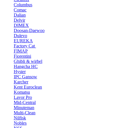
Columbus
Comac
Dalian
Delvir
DIMEX
Doosan-Daewoo
Dulevo
EUREKA
Factory Cat
FIMAP
Fiorentini
Ghibli & wirbel
Hangcha HC
Hyster
IPC Gansow
Karcher
Kent Euroclean
Komatsu
Lavor Pro
Mid-Central
Minuteman
Multi-Clean
Nilfisk
Nobles