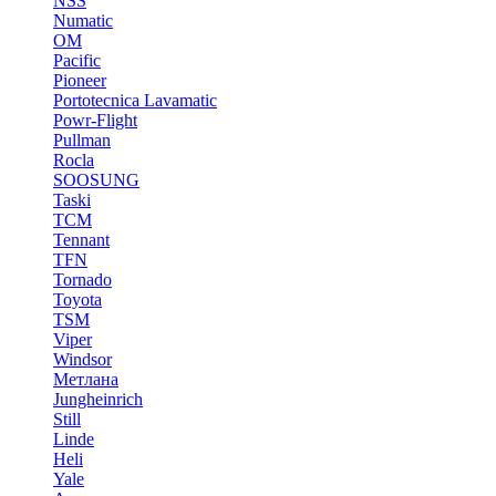
NSS
Numatic
OM
Pacific
Pioneer
Portotecnica Lavamatic
Powr-Flight
Pullman
Rocla
SOOSUNG
Taski
TCM
Tennant
TFN
Tornado
Toyota
TSM
Viper
Windsor
Метлана
Jungheinrich
Still
Linde
Heli
Yale