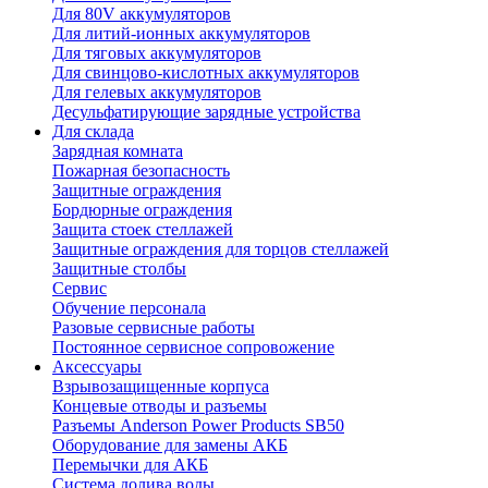
Для 80V аккумуляторов
Для литий-ионных аккумуляторов
Для тяговых аккумуляторов
Для свинцово-кислотных аккумуляторов
Для гелевых аккумуляторов
Десульфатирующие зарядные устройства
Для склада
Зарядная комната
Пожарная безопасность
Защитные ограждения
Бордюрные ограждения
Защита стоек стеллажей
Защитные ограждения для торцов стеллажей
Защитные столбы
Сервис
Обучение персонала
Разовые сервисные работы
Постоянное сервисное сопровожение
Аксессуары
Взрывозащищенные корпуса
Концевые отводы и разъемы
Разъемы Anderson Power Products SB50
Оборудование для замены АКБ
Перемычки для АКБ
Система долива воды