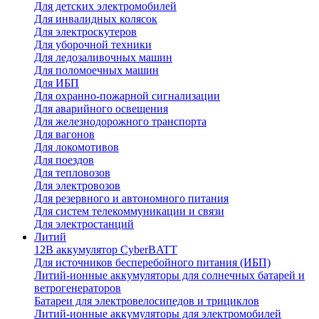
Для детских электромобилей
Для инвалидных колясок
Для электроскутеров
Для уборочной техники
Для ледозаливочных машин
Для поломоечных машин
Для ИБП
Для охранно-пожарной сигнализации
Для аварийного освещения
Для железнодорожного транспорта
Для вагонов
Для локомотивов
Для поездов
Для тепловозов
Для электровозов
Для резервного и автономного питания
Для систем телекоммуникации и связи
Для электростанций
Литий
12В аккумулятор CyberBATT
Для источников бесперебойного питания (ИБП)
Литий-ионные аккумуляторы для солнечных батарей и
ветрогенераторов
Батареи для электровелосипедов и трициклов
Литий-ионные аккумуляторы для электромобилей