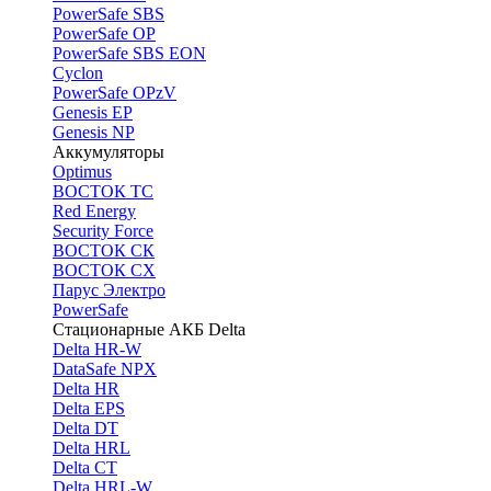
PоwerSafe SBS
PowerSafe OP
PоwerSafe SBS EON
Cyclon
PowerSafe OPzV
Genesis EP
Genesis NP
Аккумуляторы
Optimus
ВОСТОК ТС
Red Energy
Security Force
ВОСТОК СК
ВОСТОК СХ
Парус Электро
PowerSafe
Стационарные АКБ Delta
Delta HR-W
DataSafe NPX
Delta HR
Delta EPS
Delta DT
Delta HRL
Delta CT
Delta HRL-W