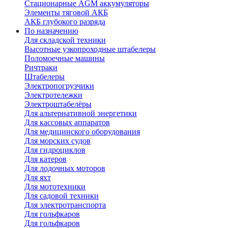
Стационарные AGM аккумуляторы
Элементы тяговой АКБ
АКБ глубокого разряда
По назначению
Для складской техники
Высотные узкопроходные штабелеры
Поломоечные машины
Ричтраки
Штабелеры
Электропогрузчики
Электротележки
Электроштабелёры
Для альтернативной энергетики
Для кассовых аппаратов
Для медицинского оборудования
Для морских судов
Для гидроциклов
Для катеров
Для лодочных моторов
Для яхт
Для мототехники
Для садовой техники
Для электротранспорта
Для гольфкаров
Для гольфкаров