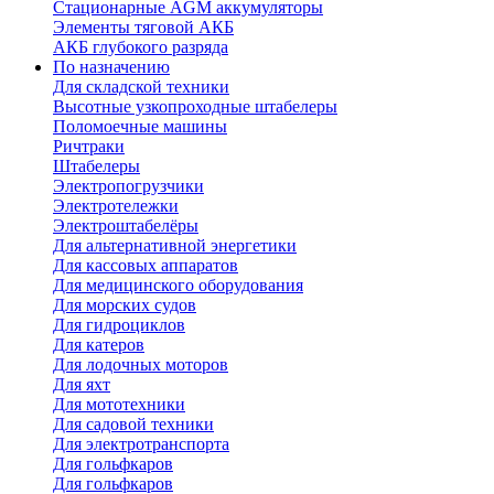
Стационарные AGM аккумуляторы
Элементы тяговой АКБ
АКБ глубокого разряда
По назначению
Для складской техники
Высотные узкопроходные штабелеры
Поломоечные машины
Ричтраки
Штабелеры
Электропогрузчики
Электротележки
Электроштабелёры
Для альтернативной энергетики
Для кассовых аппаратов
Для медицинского оборудования
Для морских судов
Для гидроциклов
Для катеров
Для лодочных моторов
Для яхт
Для мототехники
Для садовой техники
Для электротранспорта
Для гольфкаров
Для гольфкаров