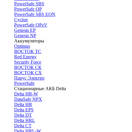
PоwerSafe SBS
PowerSafe OP
PоwerSafe SBS EON
Cyclon
PowerSafe OPzV
Genesis EP
Genesis NP
Аккумуляторы
Optimus
ВОСТОК ТС
Red Energy
Security Force
ВОСТОК СК
ВОСТОК СХ
Парус Электро
PowerSafe
Стационарные АКБ Delta
Delta HR-W
DataSafe NPX
Delta HR
Delta EPS
Delta DT
Delta HRL
Delta CT
Delta HRL-W