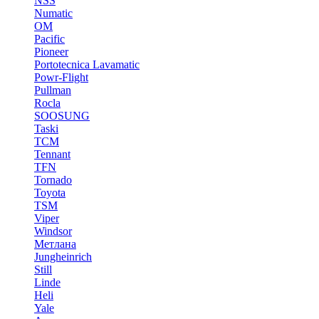
NSS
Numatic
OM
Pacific
Pioneer
Portotecnica Lavamatic
Powr-Flight
Pullman
Rocla
SOOSUNG
Taski
TCM
Tennant
TFN
Tornado
Toyota
TSM
Viper
Windsor
Метлана
Jungheinrich
Still
Linde
Heli
Yale