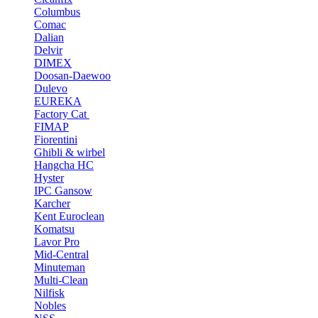
Columbus
Comac
Dalian
Delvir
DIMEX
Doosan-Daewoo
Dulevo
EUREKA
Factory Cat
FIMAP
Fiorentini
Ghibli & wirbel
Hangcha HC
Hyster
IPC Gansow
Karcher
Kent Euroclean
Komatsu
Lavor Pro
Mid-Central
Minuteman
Multi-Clean
Nilfisk
Nobles