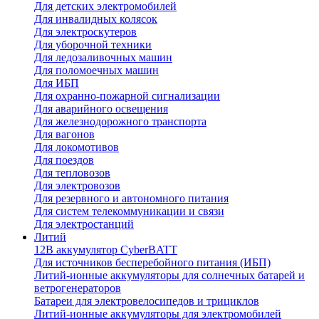
Для детских электромобилей
Для инвалидных колясок
Для электроскутеров
Для уборочной техники
Для ледозаливочных машин
Для поломоечных машин
Для ИБП
Для охранно-пожарной сигнализации
Для аварийного освещения
Для железнодорожного транспорта
Для вагонов
Для локомотивов
Для поездов
Для тепловозов
Для электровозов
Для резервного и автономного питания
Для систем телекоммуникации и связи
Для электростанций
Литий
12В аккумулятор CyberBATT
Для источников бесперебойного питания (ИБП)
Литий-ионные аккумуляторы для солнечных батарей и
ветрогенераторов
Батареи для электровелосипедов и трициклов
Литий-ионные аккумуляторы для электромобилей