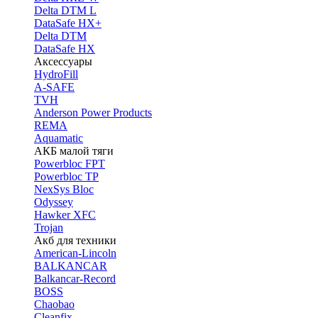
Delta DTM L
DataSafe HX+
Delta DTM
DataSafe HX
Аксессуары
HydroFill
A-SAFE
TVH
Anderson Power Products
REMA
Aquamatic
АКБ малой тяги
Powerbloc FPT
Powerbloc TP
NexSys Bloc
Odyssey
Hawker XFC
Trojan
Акб для техники
American-Lincoln
BALKANCAR
Balkancar-Record
BOSS
Chaobao
Cleanfix