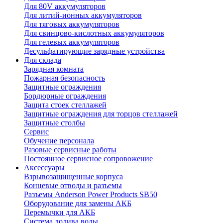
Для 80V аккумуляторов
Для литий-ионных аккумуляторов
Для тяговых аккумуляторов
Для свинцово-кислотных аккумуляторов
Для гелевых аккумуляторов
Десульфатирующие зарядные устройства
Для склада
Зарядная комната
Пожарная безопасность
Защитные ограждения
Бордюрные ограждения
Защита стоек стеллажей
Защитные ограждения для торцов стеллажей
Защитные столбы
Сервис
Обучение персонала
Разовые сервисные работы
Постоянное сервисное сопровожение
Аксессуары
Взрывозащищенные корпуса
Концевые отводы и разъемы
Разъемы Anderson Power Products SB50
Оборудование для замены АКБ
Перемычки для АКБ
Система долива воды