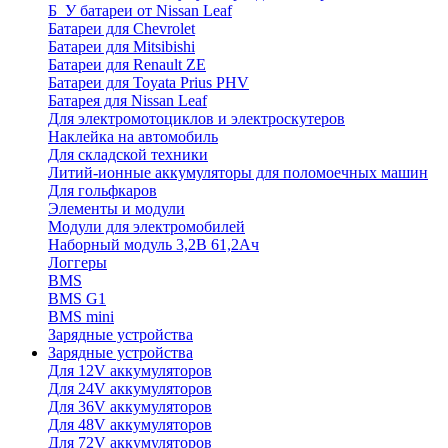
Б_У батареи от Nissan Leaf
Батареи для Chevrolet
Батареи для Mitsibishi
Батареи для Renault ZE
Батареи для Toyata Prius PHV
Батарея для Nissan Leaf
Для электромотоциклов и электроскутеров
Наклейка на автомобиль
Для складской техники
Литий-ионные аккумуляторы для поломоечных машин
Для гольфкаров
Элементы и модули
Модули для электромобилей
Наборный модуль 3,2В 61,2Ач
Логгеры
BMS
BMS G1
BMS mini
Зарядные устройства
Зарядные устройства
Для 12V аккумуляторов
Для 24V аккумуляторов
Для 36V аккумуляторов
Для 48V аккумуляторов
Для 72V аккумуляторов