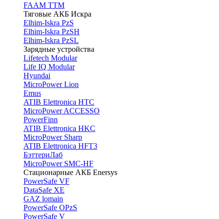
FAAM TTM
Тяговые АКБ Искра
Elhim-Iskra PzS
Elhim-Iskra PzSH
Elhim-Iskra PzSL
Зарядные устройства
Lifetech Modular
Life IQ Modular
Hyundai
MicroPower Lion
Emus
ATIB Elettronica HTC
MicroPower ACCESSO
PowerFinn
ATIB Elettronica HKC
MicroPower Sharp
ATIB Elettronica HFT3
БэттериЛаб
MicroPower SMC-HF
Стационарные АКБ Enersys
PowerSafe VF
DataSafe XE
GAZ lomain
PowerSafe OPzS
PowerSafe V