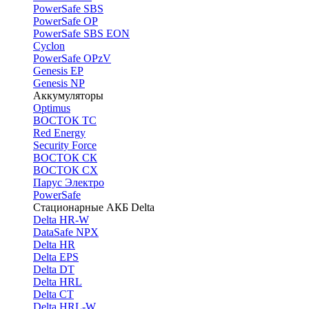
PоwerSafe SBS
PowerSafe OP
PоwerSafe SBS EON
Cyclon
PowerSafe OPzV
Genesis EP
Genesis NP
Аккумуляторы
Optimus
ВОСТОК ТС
Red Energy
Security Force
ВОСТОК СК
ВОСТОК СХ
Парус Электро
PowerSafe
Стационарные АКБ Delta
Delta HR-W
DataSafe NPX
Delta HR
Delta EPS
Delta DT
Delta HRL
Delta CT
Delta HRL-W