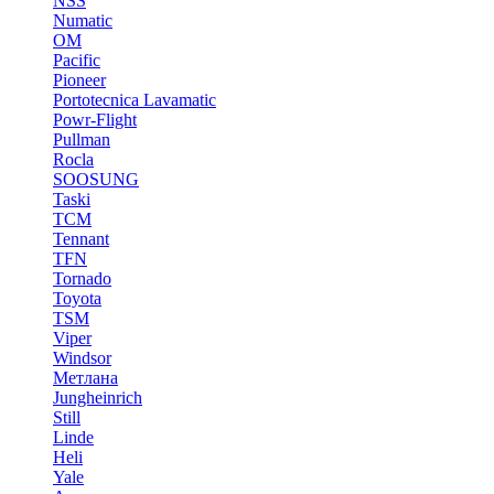
NSS
Numatic
OM
Pacific
Pioneer
Portotecnica Lavamatic
Powr-Flight
Pullman
Rocla
SOOSUNG
Taski
TCM
Tennant
TFN
Tornado
Toyota
TSM
Viper
Windsor
Метлана
Jungheinrich
Still
Linde
Heli
Yale