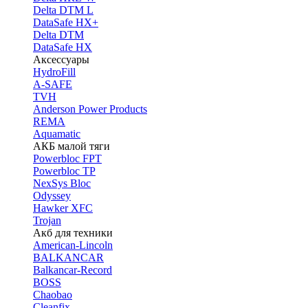
Delta DTM L
DataSafe HX+
Delta DTM
DataSafe HX
Аксессуары
HydroFill
A-SAFE
TVH
Anderson Power Products
REMA
Aquamatic
АКБ малой тяги
Powerbloc FPT
Powerbloc TP
NexSys Bloc
Odyssey
Hawker XFC
Trojan
Акб для техники
American-Lincoln
BALKANCAR
Balkancar-Record
BOSS
Chaobao
Cleanfix