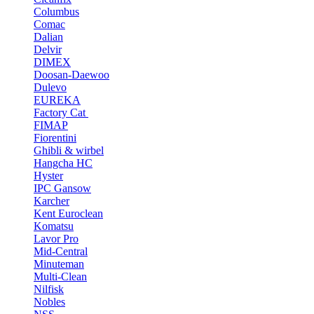
Columbus
Comac
Dalian
Delvir
DIMEX
Doosan-Daewoo
Dulevo
EUREKA
Factory Cat
FIMAP
Fiorentini
Ghibli & wirbel
Hangcha HC
Hyster
IPC Gansow
Karcher
Kent Euroclean
Komatsu
Lavor Pro
Mid-Central
Minuteman
Multi-Clean
Nilfisk
Nobles