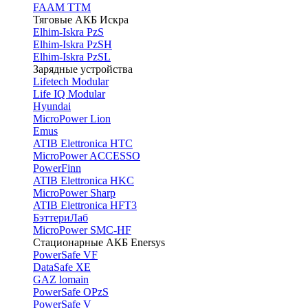
FAAM TTM
Тяговые АКБ Искра
Elhim-Iskra PzS
Elhim-Iskra PzSH
Elhim-Iskra PzSL
Зарядные устройства
Lifetech Modular
Life IQ Modular
Hyundai
MicroPower Lion
Emus
ATIB Elettronica HTC
MicroPower ACCESSO
PowerFinn
ATIB Elettronica HKC
MicroPower Sharp
ATIB Elettronica HFT3
БэттериЛаб
MicroPower SMC-HF
Стационарные АКБ Enersys
PowerSafe VF
DataSafe XE
GAZ lomain
PowerSafe OPzS
PowerSafe V