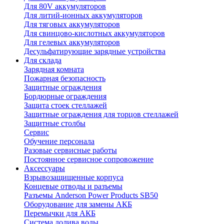
Для 80V аккумуляторов
Для литий-ионных аккумуляторов
Для тяговых аккумуляторов
Для свинцово-кислотных аккумуляторов
Для гелевых аккумуляторов
Десульфатирующие зарядные устройства
Для склада
Зарядная комната
Пожарная безопасность
Защитные ограждения
Бордюрные ограждения
Защита стоек стеллажей
Защитные ограждения для торцов стеллажей
Защитные столбы
Сервис
Обучение персонала
Разовые сервисные работы
Постоянное сервисное сопровожение
Аксессуары
Взрывозащищенные корпуса
Концевые отводы и разъемы
Разъемы Anderson Power Products SB50
Оборудование для замены АКБ
Перемычки для АКБ
Система долива воды