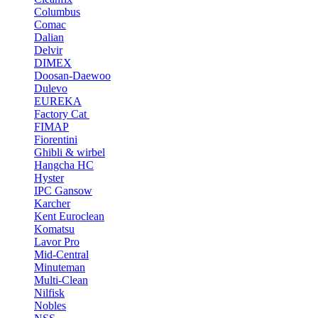
Columbus
Comac
Dalian
Delvir
DIMEX
Doosan-Daewoo
Dulevo
EUREKA
Factory Cat
FIMAP
Fiorentini
Ghibli & wirbel
Hangcha HC
Hyster
IPC Gansow
Karcher
Kent Euroclean
Komatsu
Lavor Pro
Mid-Central
Minuteman
Multi-Clean
Nilfisk
Nobles