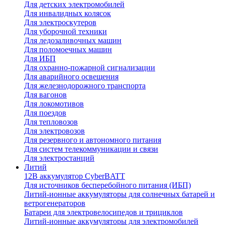
Для детских электромобилей
Для инвалидных колясок
Для электроскутеров
Для уборочной техники
Для ледозаливочных машин
Для поломоечных машин
Для ИБП
Для охранно-пожарной сигнализации
Для аварийного освещения
Для железнодорожного транспорта
Для вагонов
Для локомотивов
Для поездов
Для тепловозов
Для электровозов
Для резервного и автономного питания
Для систем телекоммуникации и связи
Для электростанций
Литий
12В аккумулятор CyberBATT
Для источников бесперебойного питания (ИБП)
Литий-ионные аккумуляторы для солнечных батарей и
ветрогенераторов
Батареи для электровелосипедов и трициклов
Литий-ионные аккумуляторы для электромобилей