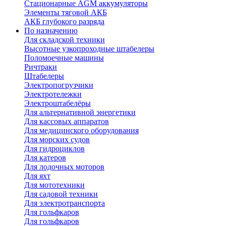
Стационарные AGM аккумуляторы
Элементы тяговой АКБ
АКБ глубокого разряда
По назначению
Для складской техники
Высотные узкопроходные штабелеры
Поломоечные машины
Ричтраки
Штабелеры
Электропогрузчики
Электротележки
Электроштабелёры
Для альтернативной энергетики
Для кассовых аппаратов
Для медицинского оборудования
Для морских судов
Для гидроциклов
Для катеров
Для лодочных моторов
Для яхт
Для мототехники
Для садовой техники
Для электротранспорта
Для гольфкаров
Для гольфкаров