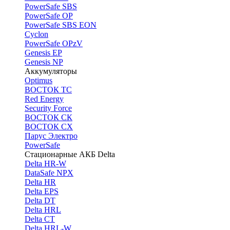
PоwerSafe SBS
PowerSafe OP
PоwerSafe SBS EON
Cyclon
PowerSafe OPzV
Genesis EP
Genesis NP
Аккумуляторы
Optimus
ВОСТОК ТС
Red Energy
Security Force
ВОСТОК СК
ВОСТОК СХ
Парус Электро
PowerSafe
Стационарные АКБ Delta
Delta HR-W
DataSafe NPX
Delta HR
Delta EPS
Delta DT
Delta HRL
Delta CT
Delta HRL-W