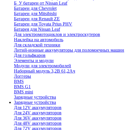
Б_У батареи от Nissan Leaf
Батареи для Chevrolet
Батареи для Mitsibishi
Батареи для Renault ZE
Батареи для Toyata Prius PHV
Батарея для Nissan Leaf
Для электромотоциклов и электроскутеров
Наклейка на автомобиль
Для складской техники
Литий-ионные аккумуляторы для поломоечных машин
Для гольфкаров
Элементы и модули
Модули для электромобилей
Наборный модуль 3,2В 61,2Ач
Логгеры
BMS
BMS G1
BMS mini
Зарядные устройства
Зарядные устройства
Для 12V аккумуляторов
Для 24V аккумуляторов
Для 36V аккумуляторов
Для 48V аккумуляторов
Для 72V аккумуляторов