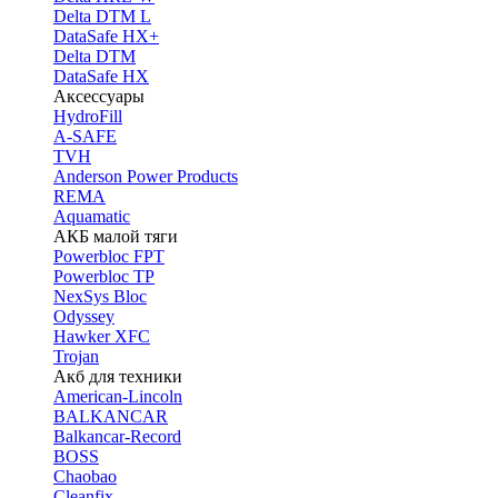
Delta DTM L
DataSafe HX+
Delta DTM
DataSafe HX
Аксессуары
HydroFill
A-SAFE
TVH
Anderson Power Products
REMA
Aquamatic
АКБ малой тяги
Powerbloc FPT
Powerbloc TP
NexSys Bloc
Odyssey
Hawker XFC
Trojan
Акб для техники
American-Lincoln
BALKANCAR
Balkancar-Record
BOSS
Chaobao
Cleanfix