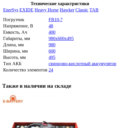
Технические характристики
EnerSys
EXIDE
Heavy Horse
Hawker
Classic
TAB
Погрузчик
FB10-7
Напряжение, В
48
Емкость, Ач
400
Габариты, мм
980x600x495
Длина, мм
980
Ширина, мм
600
Высота, мм
495
Тип АКБ
свинцово-кислотный аккумулятор
Количество элементов
24
Также в наличии на складе