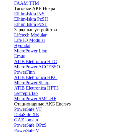
FAAM TTM
Тяговые АКБ Искра
Elhim-Iskra PzS
Elhim-Iskra PzSH
Elhim-Iskra PzSL
Зарядные устройства
Lifetech Modular
Life IQ Modular
Hyundai
MicroPower Lion
Emus
ATIB Elettronica HTC
MicroPower ACCESSO
PowerFinn
ATIB Elettronica HKC
MicroPower Sharp
ATIB Elettronica HFT3
БэттериЛаб
MicroPower SMC-HF
Стационарные АКБ Enersys
PowerSafe VF
DataSafe XE
GAZ lomain
PowerSafe OPzS
PowerSafe V