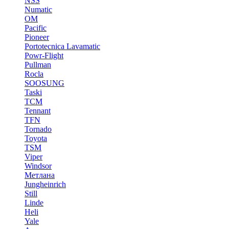
NSS
Numatic
OM
Pacific
Pioneer
Portotecnica Lavamatic
Powr-Flight
Pullman
Rocla
SOOSUNG
Taski
TCM
Tennant
TFN
Tornado
Toyota
TSM
Viper
Windsor
Метлана
Jungheinrich
Still
Linde
Heli
Yale