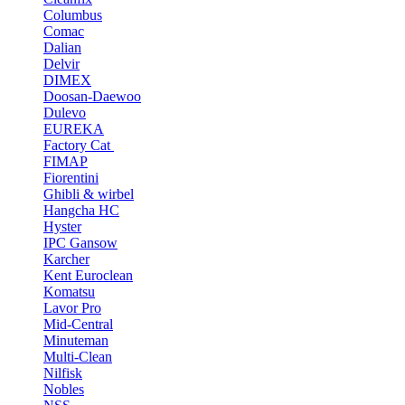
Columbus
Comac
Dalian
Delvir
DIMEX
Doosan-Daewoo
Dulevo
EUREKA
Factory Cat
FIMAP
Fiorentini
Ghibli & wirbel
Hangcha HC
Hyster
IPC Gansow
Karcher
Kent Euroclean
Komatsu
Lavor Pro
Mid-Central
Minuteman
Multi-Clean
Nilfisk
Nobles