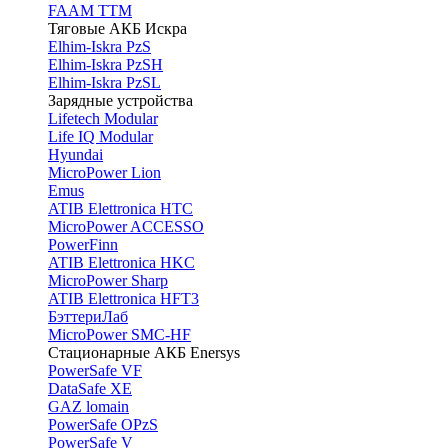
FAAM TTM
Тяговые АКБ Искра
Elhim-Iskra PzS
Elhim-Iskra PzSH
Elhim-Iskra PzSL
Зарядные устройства
Lifetech Modular
Life IQ Modular
Hyundai
MicroPower Lion
Emus
ATIB Elettronica HTC
MicroPower ACCESSO
PowerFinn
ATIB Elettronica HKC
MicroPower Sharp
ATIB Elettronica HFT3
БэттериЛаб
MicroPower SMC-HF
Стационарные АКБ Enersys
PowerSafe VF
DataSafe XE
GAZ lomain
PowerSafe OPzS
PowerSafe V