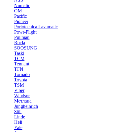
NSS
Numatic
OM
Pacific
Pioneer
Portotecnica Lavamatic
Powr-Flight
Pullman
Rocla
SOOSUNG
Taski
TCM
Tennant
TFN
Tornado
Toyota
TSM
Viper
Windsor
Метлана
Jungheinrich
Still
Linde
Heli
Yale