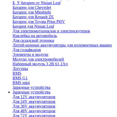
Б_У батареи от Nissan Leaf
Батареи для Chevrolet
Батареи для Mitsibishi
Батареи для Renault ZE
Батареи для Toyata Prius PHV
Батарея для Nissan Leaf
Для электромотоциклов и электроскутеров
Наклейка на автомобиль
Для складской техники
Литий-ионные аккумуляторы для поломоечных машин
Для гольфкаров
Элементы и модули
Модули для электромобилей
Наборный модуль 3,2В 61,2Ач
Логгеры
BMS
BMS G1
BMS mini
Зарядные устройства
Зарядные устройства
Для 12V аккумуляторов
Для 24V аккумуляторов
Для 36V аккумуляторов
Для 48V аккумуляторов
Для 72V аккумуляторов