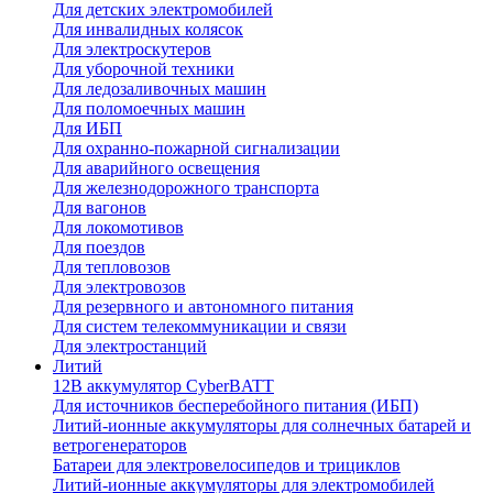
Для детских электромобилей
Для инвалидных колясок
Для электроскутеров
Для уборочной техники
Для ледозаливочных машин
Для поломоечных машин
Для ИБП
Для охранно-пожарной сигнализации
Для аварийного освещения
Для железнодорожного транспорта
Для вагонов
Для локомотивов
Для поездов
Для тепловозов
Для электровозов
Для резервного и автономного питания
Для систем телекоммуникации и связи
Для электростанций
Литий
12В аккумулятор CyberBATT
Для источников бесперебойного питания (ИБП)
Литий-ионные аккумуляторы для солнечных батарей и
ветрогенераторов
Батареи для электровелосипедов и трициклов
Литий-ионные аккумуляторы для электромобилей