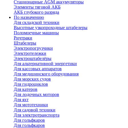
Стационарные AGM аккумуляторы
Элементы тяговой АКБ
АКБ глубокого разряда
По назначению
Для складской техники
Высотные узкопроходные штабелеры
Поломоечные машины
Ричтраки
Штабелеры
Электропогрузчики
Электротележки
Электроштабелёры
Для альтернативной энергетики
Для кассовых аппаратов
Для медицинского оборудования
Для морских судов
Для гидроциклов
Для катеров
Для лодочных моторов
Для яхт
Для мототехники
Для садовой техники
Для электротранспорта
Для гольфкаров
Для гольфкаров