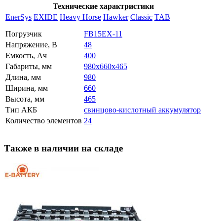
Технические характристики
EnerSys
EXIDE
Heavy Horse
Hawker
Classic
TAB
Погрузчик
FB15EX-11
Напряжение, В
48
Емкость, Ач
400
Габариты, мм
980x660x465
Длина, мм
980
Ширина, мм
660
Высота, мм
465
Тип АКБ
свинцово-кислотный аккумулятор
Количество элементов
24
Также в наличии на складе