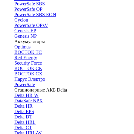
PоwerSafe SBS
PowerSafe OP
PоwerSafe SBS EON
Cyclon
PowerSafe OPzV
Genesis EP
Genesis NP
Аккумуляторы
Optimus
ВОСТОК ТС
Red Energy
Security Force
ВОСТОК СК
ВОСТОК СХ
Парус Электро
PowerSafe
Стационарные АКБ Delta
Delta HR-W
DataSafe NPX
Delta HR
Delta EPS
Delta DT
Delta HRL
Delta CT
Delta HRL-W