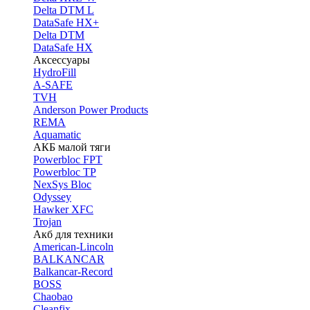
Delta DTM L
DataSafe HX+
Delta DTM
DataSafe HX
Аксессуары
HydroFill
A-SAFE
TVH
Anderson Power Products
REMA
Aquamatic
АКБ малой тяги
Powerbloc FPT
Powerbloc TP
NexSys Bloc
Odyssey
Hawker XFC
Trojan
Акб для техники
American-Lincoln
BALKANCAR
Balkancar-Record
BOSS
Chaobao
Cleanfix