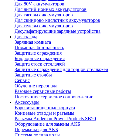
Для 80V аккумуляторов
Для литий-ионных аккумуляторов
Для тяговых аккумуляторов
Для свинцово-кислотных аккумуляторов
Для гелевых аккумуляторов
Десульфатирующие зарядные устройства
Для склада
Зарядная комната
Пожарная безопасность
Защитные ограждения
Бордюрные ограждения
Защита стоек стеллажей
Защитные ограждения для торцов стеллажей
Защитные столбы
Сервис
Обучение персонала
Разовые сервисные работы
Постоянное сервисное сопровожение
Аксессуары
Взрывозащищенные корпуса
Концевые отводы и разъемы
Разъемы Anderson Power Products SB50
Оборудование для замены АКБ
Перемычки для АКБ
Система долива воды