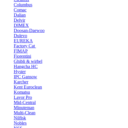
Columbus
Comac
Dalian
Delvir
DIMEX
Doosan-Daewoo
Dulevo
EUREKA
Factory Cat
FIMAP
Fiorentini
Ghibli & wirbel
Hangcha HC
Hyster
IPC Gansow
Karcher
Kent Euroclean
Komatsu
Lavor Pro
Mid-Central
Minuteman
Multi-Clean
Nilfisk
Nobles