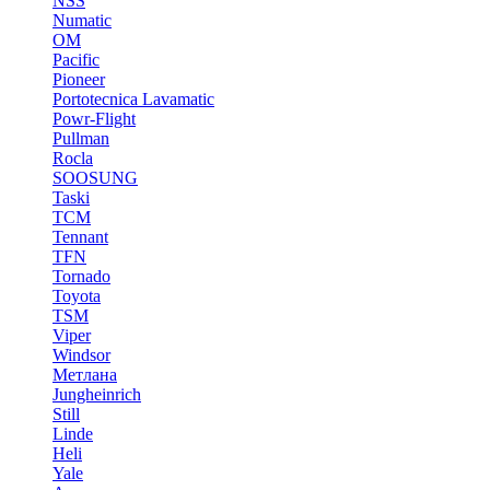
NSS
Numatic
OM
Pacific
Pioneer
Portotecnica Lavamatic
Powr-Flight
Pullman
Rocla
SOOSUNG
Taski
TCM
Tennant
TFN
Tornado
Toyota
TSM
Viper
Windsor
Метлана
Jungheinrich
Still
Linde
Heli
Yale