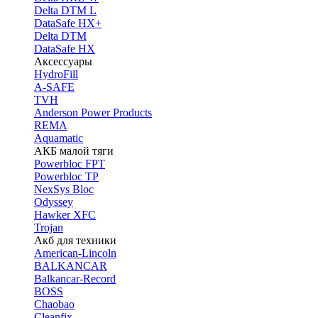
Delta DTM L
DataSafe HX+
Delta DTM
DataSafe HX
Аксессуары
HydroFill
A-SAFE
TVH
Anderson Power Products
REMA
Aquamatic
АКБ малой тяги
Powerbloc FPT
Powerbloc TP
NexSys Bloc
Odyssey
Hawker XFC
Trojan
Акб для техники
American-Lincoln
BALKANCAR
Balkancar-Record
BOSS
Chaobao
Cleanfix