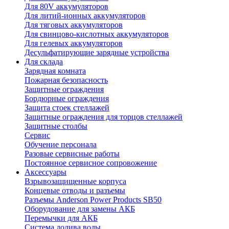
Для 80V аккумуляторов
Для литий-ионных аккумуляторов
Для тяговых аккумуляторов
Для свинцово-кислотных аккумуляторов
Для гелевых аккумуляторов
Десульфатирующие зарядные устройства
Для склада
Зарядная комната
Пожарная безопасность
Защитные ограждения
Бордюрные ограждения
Защита стоек стеллажей
Защитные ограждения для торцов стеллажей
Защитные столбы
Сервис
Обучение персонала
Разовые сервисные работы
Постоянное сервисное сопровожение
Аксессуары
Взрывозащищенные корпуса
Концевые отводы и разъемы
Разъемы Anderson Power Products SB50
Оборудование для замены АКБ
Перемычки для АКБ
Система долива воды