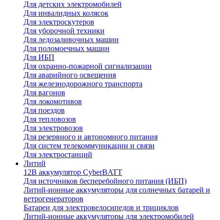
Для детских электромобилей
Для инвалидных колясок
Для электроскутеров
Для уборочной техники
Для ледозаливочных машин
Для поломоечных машин
Для ИБП
Для охранно-пожарной сигнализации
Для аварийного освещения
Для железнодорожного транспорта
Для вагонов
Для локомотивов
Для поездов
Для тепловозов
Для электровозов
Для резервного и автономного питания
Для систем телекоммуникации и связи
Для электростанций
Литий
12В аккумулятор CyberBATT
Для источников бесперебойного питания (ИБП)
Литий-ионные аккумуляторы для солнечных батарей и
ветрогенераторов
Батареи для электровелосипедов и трициклов
Литий-ионные аккумуляторы для электромобилей