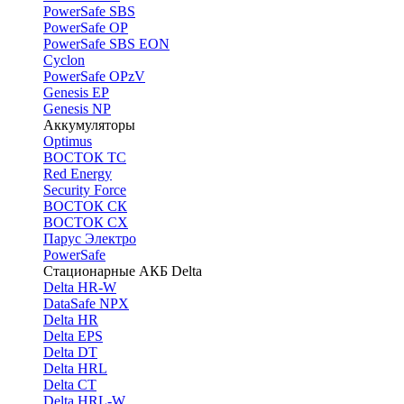
PоwerSafe SBS
PowerSafe OP
PоwerSafe SBS EON
Cyclon
PowerSafe OPzV
Genesis EP
Genesis NP
Аккумуляторы
Optimus
ВОСТОК ТС
Red Energy
Security Force
ВОСТОК СК
ВОСТОК СХ
Парус Электро
PowerSafe
Стационарные АКБ Delta
Delta HR-W
DataSafe NPX
Delta HR
Delta EPS
Delta DT
Delta HRL
Delta CT
Delta HRL-W