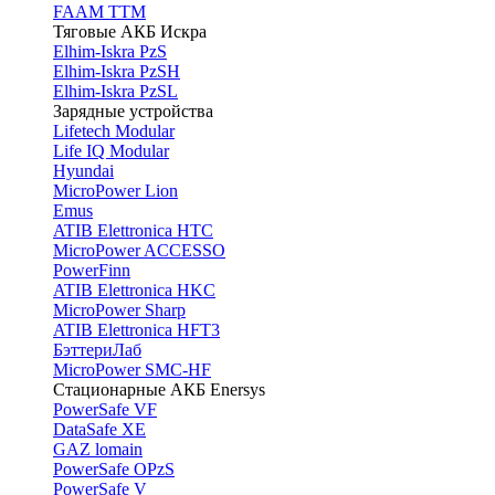
FAAM TTM
Тяговые АКБ Искра
Elhim-Iskra PzS
Elhim-Iskra PzSH
Elhim-Iskra PzSL
Зарядные устройства
Lifetech Modular
Life IQ Modular
Hyundai
MicroPower Lion
Emus
ATIB Elettronica HTC
MicroPower ACCESSO
PowerFinn
ATIB Elettronica HKC
MicroPower Sharp
ATIB Elettronica HFT3
БэттериЛаб
MicroPower SMC-HF
Стационарные АКБ Enersys
PowerSafe VF
DataSafe XE
GAZ lomain
PowerSafe OPzS
PowerSafe V