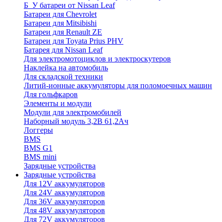
Б_У батареи от Nissan Leaf
Батареи для Chevrolet
Батареи для Mitsibishi
Батареи для Renault ZE
Батареи для Toyata Prius PHV
Батарея для Nissan Leaf
Для электромотоциклов и электроскутеров
Наклейка на автомобиль
Для складской техники
Литий-ионные аккумуляторы для поломоечных машин
Для гольфкаров
Элементы и модули
Модули для электромобилей
Наборный модуль 3,2В 61,2Ач
Логгеры
BMS
BMS G1
BMS mini
Зарядные устройства
Зарядные устройства
Для 12V аккумуляторов
Для 24V аккумуляторов
Для 36V аккумуляторов
Для 48V аккумуляторов
Для 72V аккумуляторов