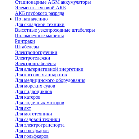
Стационарные AGM аккумуляторы
Элементы тяговой АКБ
АКБ глубокого разряда
По назначению
Для складской техники
Высотные узкопроходные штабелеры
Поломоечные машины
Ричтраки
Штабелеры
Электропогрузчики
Электротележки
Электроштабелёры
Для альтернативной энергетики
Для кассовых аппаратов
Для медицинского оборудования
Для морских судов
Для гидроциклов
Для катеров
Для лодочных моторов
Для яхт
Для мототехники
Для садовой техники
Для электротранспорта
Для гольфкаров
Для гольфкаров