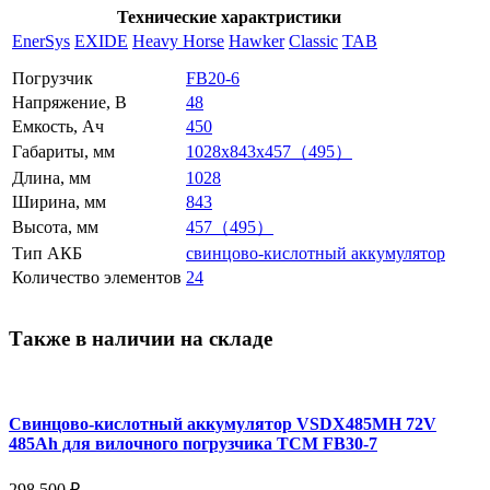
Технические характристики
EnerSys
EXIDE
Heavy Horse
Hawker
Classic
TAB
Погрузчик
FB20-6
Напряжение, В
48
Емкость, Ач
450
Габариты, мм
1028x843x457（495）
Длина, мм
1028
Ширина, мм
843
Высота, мм
457（495）
Тип АКБ
свинцово-кислотный аккумулятор
Количество элементов
24
Также в наличии на складе
Свинцово-кислотный аккумулятор VSDX485MH 72V
485Ah для вилочного погрузчика TCM FB30-7
298 500 ₽