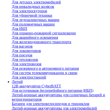
Для детских электромобилей
Для инвалидных колясок
Для электроскутеров
Для уборочной техники
Для ледозаливочных машин
Для поломоечных машин
Для ИБП
Для охранно-пожарной сигнализации
Для аварийного освещения
Для железнодорожного транспорта
Для вагонов
Для локомотивов
Для поездов
Для тепловозов
Для электровозов
Для резервного и автономного питания
Для систем телекоммуникации и связи
Для электростанций
Литий
12В аккумулятор CyberBATT
Для источников бесперебойного питания (ИБП)
Литий-ионные аккумуляторы для солнечных батарей и
ветрогенераторов
Батареи для электровелосипедов и трициклов
Литий-ионные аккумуляторы для электромобилей