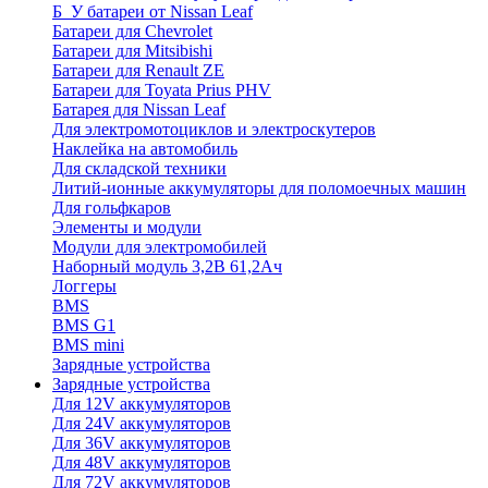
Б_У батареи от Nissan Leaf
Батареи для Chevrolet
Батареи для Mitsibishi
Батареи для Renault ZE
Батареи для Toyata Prius PHV
Батарея для Nissan Leaf
Для электромотоциклов и электроскутеров
Наклейка на автомобиль
Для складской техники
Литий-ионные аккумуляторы для поломоечных машин
Для гольфкаров
Элементы и модули
Модули для электромобилей
Наборный модуль 3,2В 61,2Ач
Логгеры
BMS
BMS G1
BMS mini
Зарядные устройства
Зарядные устройства
Для 12V аккумуляторов
Для 24V аккумуляторов
Для 36V аккумуляторов
Для 48V аккумуляторов
Для 72V аккумуляторов