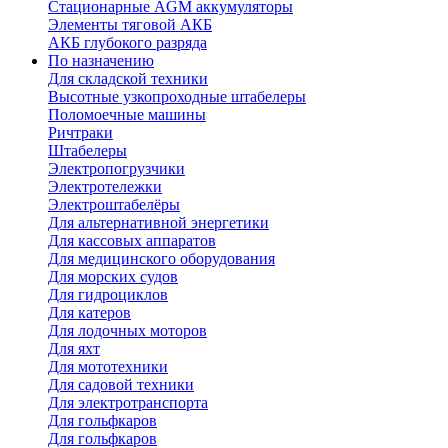
Стационарные AGM аккумуляторы
Элементы тяговой АКБ
АКБ глубокого разряда
По назначению
Для складской техники
Высотные узкопроходные штабелеры
Поломоечные машины
Ричтраки
Штабелеры
Электропогрузчики
Электротележки
Электроштабелёры
Для альтернативной энергетики
Для кассовых аппаратов
Для медицинского оборудования
Для морских судов
Для гидроциклов
Для катеров
Для лодочных моторов
Для яхт
Для мототехники
Для садовой техники
Для электротранспорта
Для гольфкаров
Для гольфкаров