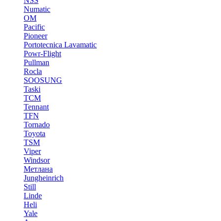
NSS
Numatic
OM
Pacific
Pioneer
Portotecnica Lavamatic
Powr-Flight
Pullman
Rocla
SOOSUNG
Taski
TCM
Tennant
TFN
Tornado
Toyota
TSM
Viper
Windsor
Метлана
Jungheinrich
Still
Linde
Heli
Yale