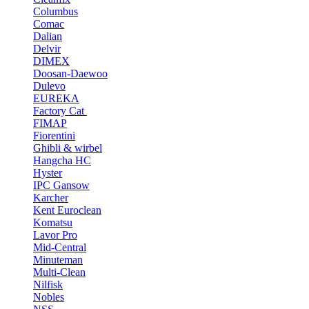
Columbus
Comac
Dalian
Delvir
DIMEX
Doosan-Daewoo
Dulevo
EUREKA
Factory Cat
FIMAP
Fiorentini
Ghibli & wirbel
Hangcha HC
Hyster
IPC Gansow
Karcher
Kent Euroclean
Komatsu
Lavor Pro
Mid-Central
Minuteman
Multi-Clean
Nilfisk
Nobles