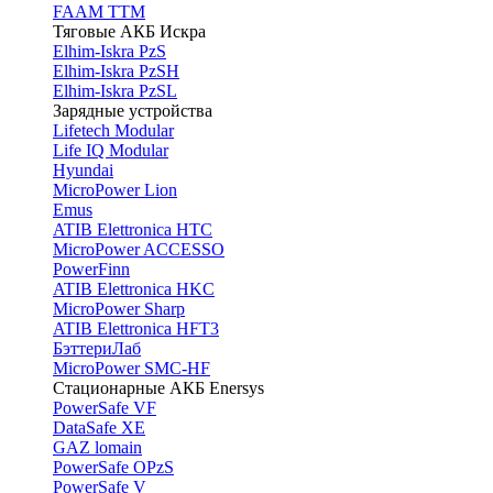
FAAM TTM
Тяговые АКБ Искра
Elhim-Iskra PzS
Elhim-Iskra PzSH
Elhim-Iskra PzSL
Зарядные устройства
Lifetech Modular
Life IQ Modular
Hyundai
MicroPower Lion
Emus
ATIB Elettronica HTC
MicroPower ACCESSO
PowerFinn
ATIB Elettronica HKC
MicroPower Sharp
ATIB Elettronica HFT3
БэттериЛаб
MicroPower SMC-HF
Стационарные АКБ Enersys
PowerSafe VF
DataSafe XE
GAZ lomain
PowerSafe OPzS
PowerSafe V