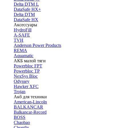
Delta DTM L
DataSafe HX+
Delta DTM
DataSafe HX
Аксессуары
HydroFill
A-SAFE
TVH
Anderson Power Products
REMA
Aquamatic
АКБ малой тяги
Powerbloc FPT
Powerbloc TP
NexSys Bloc
Odyssey
Hawker XFC
Trojan
Акб для техники
American-Lincoln
BALKANCAR
Balkancar-Record
BOSS
Chaobao
Cleanfix