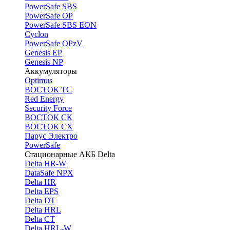
PоwerSafe SBS
PowerSafe OP
PоwerSafe SBS EON
Cyclon
PowerSafe OPzV
Genesis EP
Genesis NP
Аккумуляторы
Optimus
ВОСТОК ТС
Red Energy
Security Force
ВОСТОК СК
ВОСТОК СХ
Парус Электро
PowerSafe
Стационарные АКБ Delta
Delta HR-W
DataSafe NPX
Delta HR
Delta EPS
Delta DT
Delta HRL
Delta CT
Delta HRL-W