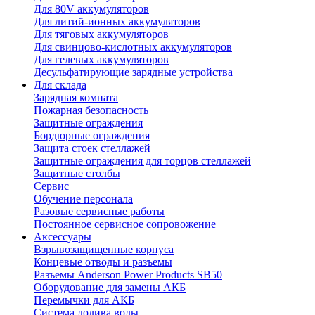
Для 80V аккумуляторов
Для литий-ионных аккумуляторов
Для тяговых аккумуляторов
Для свинцово-кислотных аккумуляторов
Для гелевых аккумуляторов
Десульфатирующие зарядные устройства
Для склада
Зарядная комната
Пожарная безопасность
Защитные ограждения
Бордюрные ограждения
Защита стоек стеллажей
Защитные ограждения для торцов стеллажей
Защитные столбы
Сервис
Обучение персонала
Разовые сервисные работы
Постоянное сервисное сопровожение
Аксессуары
Взрывозащищенные корпуса
Концевые отводы и разъемы
Разъемы Anderson Power Products SB50
Оборудование для замены АКБ
Перемычки для АКБ
Система долива воды