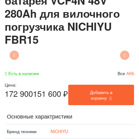
батарея VCF4N 48V
280Ah для вилочного
погрузчика NICHIYU
FBR15
Есть в наличии
Все
АКБ
Цена:
172 900
151 600
₽
Добавить в
корзину
Основные характристики
Бренд техники
NICHIYU