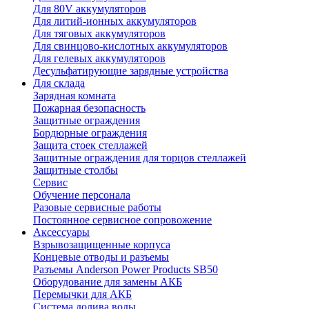
Для 80V аккумуляторов
Для литий-ионных аккумуляторов
Для тяговых аккумуляторов
Для свинцово-кислотных аккумуляторов
Для гелевых аккумуляторов
Десульфатирующие зарядные устройства
Для склада
Зарядная комната
Пожарная безопасность
Защитные ограждения
Бордюрные ограждения
Защита стоек стеллажей
Защитные ограждения для торцов стеллажей
Защитные столбы
Сервис
Обучение персонала
Разовые сервисные работы
Постоянное сервисное сопровожение
Аксессуары
Взрывозащищенные корпуса
Концевые отводы и разъемы
Разъемы Anderson Power Products SB50
Оборудование для замены АКБ
Перемычки для АКБ
Система долива воды