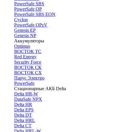
PоwerSafe SBS
PowerSafe OP
PоwerSafe SBS EON
Cyclon
PowerSafe OPzV
Genesis EP
Genesis NP
Аккумуляторы
Optimus
ВОСТОК ТС
Red Energy
Security Force
ВОСТОК СК
ВОСТОК СХ
Парус Электро
PowerSafe
Стационарные АКБ Delta
Delta HR-W
DataSafe NPX
Delta HR
Delta EPS
Delta DT
Delta HRL
Delta CT
Delta HRL-W