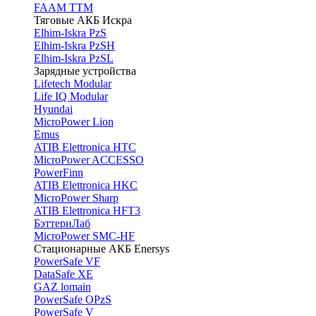
FAAM TTM
Тяговые АКБ Искра
Elhim-Iskra PzS
Elhim-Iskra PzSH
Elhim-Iskra PzSL
Зарядные устройства
Lifetech Modular
Life IQ Modular
Hyundai
MicroPower Lion
Emus
ATIB Elettronica HTC
MicroPower ACCESSO
PowerFinn
ATIB Elettronica HKC
MicroPower Sharp
ATIB Elettronica HFT3
БэттериЛаб
MicroPower SMC-HF
Стационарные АКБ Enersys
PowerSafe VF
DataSafe XE
GAZ lomain
PowerSafe OPzS
PowerSafe V