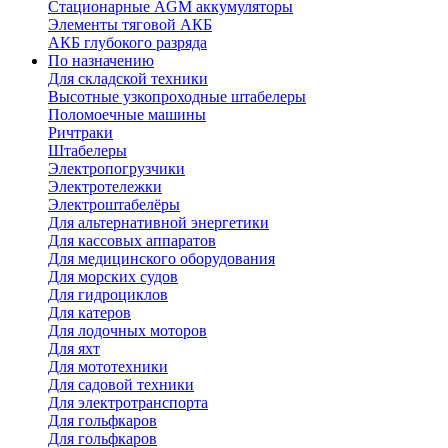
Стационарные AGM аккумуляторы
Элементы тяговой АКБ
АКБ глубокого разряда
По назначению
Для складской техники
Высотные узкопроходные штабелеры
Поломоечные машины
Ричтраки
Штабелеры
Электропогрузчики
Электротележки
Электроштабелёры
Для альтернативной энергетики
Для кассовых аппаратов
Для медицинского оборудования
Для морских судов
Для гидроциклов
Для катеров
Для лодочных моторов
Для яхт
Для мототехники
Для садовой техники
Для электротранспорта
Для гольфкаров
Для гольфкаров