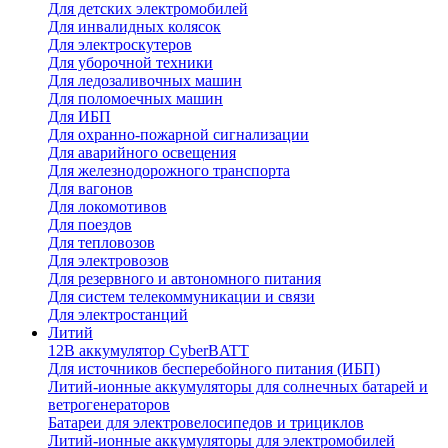
Для детских электромобилей
Для инвалидных колясок
Для электроскутеров
Для уборочной техники
Для ледозаливочных машин
Для поломоечных машин
Для ИБП
Для охранно-пожарной сигнализации
Для аварийного освещения
Для железнодорожного транспорта
Для вагонов
Для локомотивов
Для поездов
Для тепловозов
Для электровозов
Для резервного и автономного питания
Для систем телекоммуникации и связи
Для электростанций
Литий
12В аккумулятор CyberBATT
Для источников бесперебойного питания (ИБП)
Литий-ионные аккумуляторы для солнечных батарей и
ветрогенераторов
Батареи для электровелосипедов и трициклов
Литий-ионные аккумуляторы для электромобилей