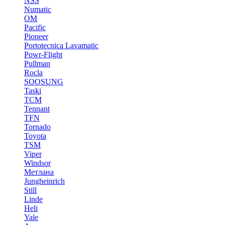
NSS
Numatic
OM
Pacific
Pioneer
Portotecnica Lavamatic
Powr-Flight
Pullman
Rocla
SOOSUNG
Taski
TCM
Tennant
TFN
Tornado
Toyota
TSM
Viper
Windsor
Метлана
Jungheinrich
Still
Linde
Heli
Yale