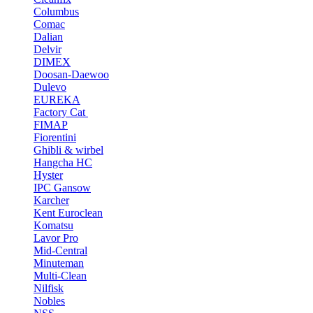
Columbus
Comac
Dalian
Delvir
DIMEX
Doosan-Daewoo
Dulevo
EUREKA
Factory Cat
FIMAP
Fiorentini
Ghibli & wirbel
Hangcha HC
Hyster
IPC Gansow
Karcher
Kent Euroclean
Komatsu
Lavor Pro
Mid-Central
Minuteman
Multi-Clean
Nilfisk
Nobles