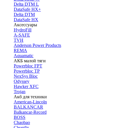
Delta DTM L
DataSafe HX+
Delta DTM
DataSafe HX
Аксессуары
HydroFill
A-SAFE
TVH
Anderson Power Products
REMA
Aquamatic
АКБ малой тяги
Powerbloc FPT
Powerbloc TP
NexSys Bloc
Odyssey
Hawker XFC
Trojan
Акб для техники
American-Lincoln
BALKANCAR
Balkancar-Record
BOSS
Chaobao
Cleanfix