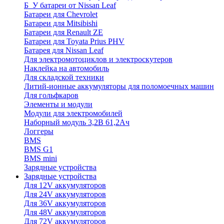
Б_У батареи от Nissan Leaf
Батареи для Chevrolet
Батареи для Mitsibishi
Батареи для Renault ZE
Батареи для Toyata Prius PHV
Батарея для Nissan Leaf
Для электромотоциклов и электроскутеров
Наклейка на автомобиль
Для складской техники
Литий-ионные аккумуляторы для поломоечных машин
Для гольфкаров
Элементы и модули
Модули для электромобилей
Наборный модуль 3,2В 61,2Ач
Логгеры
BMS
BMS G1
BMS mini
Зарядные устройства
Зарядные устройства
Для 12V аккумуляторов
Для 24V аккумуляторов
Для 36V аккумуляторов
Для 48V аккумуляторов
Для 72V аккумуляторов