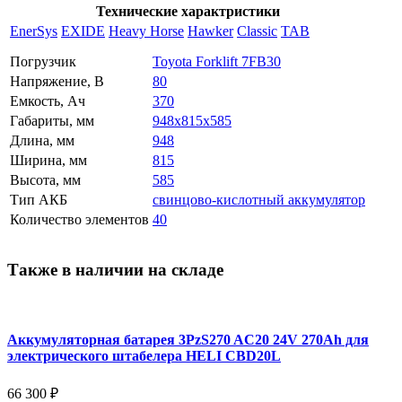
Технические характристики
EnerSys
EXIDE
Heavy Horse
Hawker
Classic
TAB
Погрузчик
Toyota Forklift 7FB30
Напряжение, В
80
Емкость, Ач
370
Габариты, мм
948x815x585
Длина, мм
948
Ширина, мм
815
Высота, мм
585
Тип АКБ
свинцово-кислотный аккумулятор
Количество элементов
40
Также в наличии на складе
Аккумуляторная батарея 3PzS270 AC20 24V 270Ah для
электрического штабелера HELI CBD20L
66 300 ₽