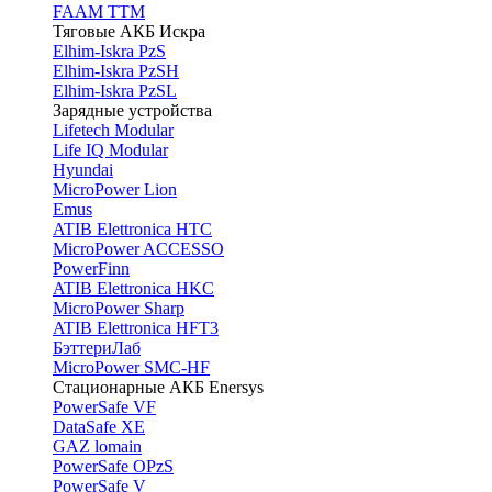
FAAM TTM
Тяговые АКБ Искра
Elhim-Iskra PzS
Elhim-Iskra PzSH
Elhim-Iskra PzSL
Зарядные устройства
Lifetech Modular
Life IQ Modular
Hyundai
MicroPower Lion
Emus
ATIB Elettronica HTC
MicroPower ACCESSO
PowerFinn
ATIB Elettronica HKC
MicroPower Sharp
ATIB Elettronica HFT3
БэттериЛаб
MicroPower SMC-HF
Стационарные АКБ Enersys
PowerSafe VF
DataSafe XE
GAZ lomain
PowerSafe OPzS
PowerSafe V