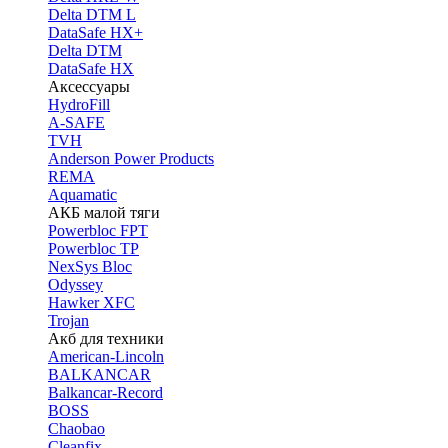
Delta DTM L
DataSafe HX+
Delta DTM
DataSafe HX
Аксессуары
HydroFill
A-SAFE
TVH
Anderson Power Products
REMA
Aquamatic
АКБ малой тяги
Powerbloc FPT
Powerbloc TP
NexSys Bloc
Odyssey
Hawker XFC
Trojan
Акб для техники
American-Lincoln
BALKANCAR
Balkancar-Record
BOSS
Chaobao
Cleanfix