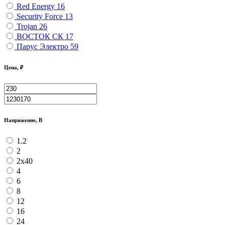
Red Energy
16
Security Force
13
Trojan
26
ВОСТОК СК
17
Парус Электро
59
Цена, ₽
Напряжение, В
1.2
2
2х40
4
6
8
12
16
24