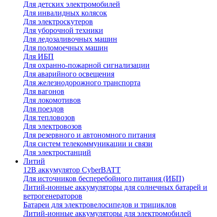
Для детских электромобилей
Для инвалидных колясок
Для электроскутеров
Для уборочной техники
Для ледозаливочных машин
Для поломоечных машин
Для ИБП
Для охранно-пожарной сигнализации
Для аварийного освещения
Для железнодорожного транспорта
Для вагонов
Для локомотивов
Для поездов
Для тепловозов
Для электровозов
Для резервного и автономного питания
Для систем телекоммуникации и связи
Для электростанций
Литий
12В аккумулятор CyberBATT
Для источников бесперебойного питания (ИБП)
Литий-ионные аккумуляторы для солнечных батарей и
ветрогенераторов
Батареи для электровелосипедов и трициклов
Литий-ионные аккумуляторы для электромобилей