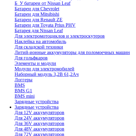
Б_У батареи от Nissan Leaf
Батареи для Chevrolet
Батареи для Mitsibishi
Батареи для Renault ZE
Батареи для Toyata Prius PHV
Батарея для Nissan Leaf
Для электромотоциклов и электроскутеров
Наклейка на автомобиль
Для складской техники
Литий-ионные аккумуляторы для поломоечных машин
Для гольфкаров
Элементы и модули
Модули для электромобилей
Наборный модуль 3,2В 61,2Ач
Логгеры
BMS
BMS G1
BMS mini
Зарядные устройства
Зарядные устройства
Для 12V аккумуляторов
Для 24V аккумуляторов
Для 36V аккумуляторов
Для 48V аккумуляторов
Для 72V аккумуляторов