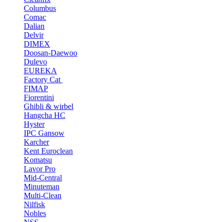
Columbus
Comac
Dalian
Delvir
DIMEX
Doosan-Daewoo
Dulevo
EUREKA
Factory Cat
FIMAP
Fiorentini
Ghibli & wirbel
Hangcha HC
Hyster
IPC Gansow
Karcher
Kent Euroclean
Komatsu
Lavor Pro
Mid-Central
Minuteman
Multi-Clean
Nilfisk
Nobles