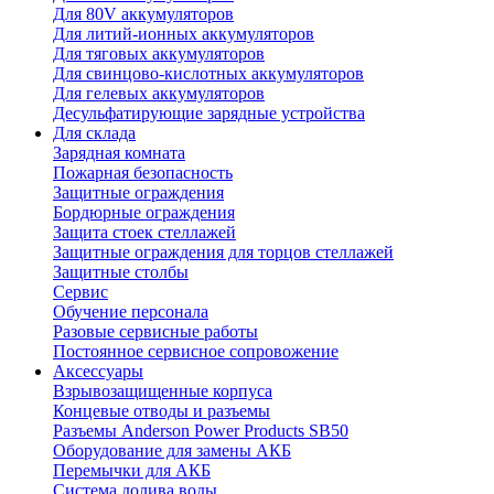
Для 80V аккумуляторов
Для литий-ионных аккумуляторов
Для тяговых аккумуляторов
Для свинцово-кислотных аккумуляторов
Для гелевых аккумуляторов
Десульфатирующие зарядные устройства
Для склада
Зарядная комната
Пожарная безопасность
Защитные ограждения
Бордюрные ограждения
Защита стоек стеллажей
Защитные ограждения для торцов стеллажей
Защитные столбы
Сервис
Обучение персонала
Разовые сервисные работы
Постоянное сервисное сопровожение
Аксессуары
Взрывозащищенные корпуса
Концевые отводы и разъемы
Разъемы Anderson Power Products SB50
Оборудование для замены АКБ
Перемычки для АКБ
Система долива воды