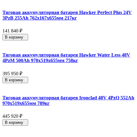
Тяговая аккумуляторная батарея Hawker Perfect Plus 24V
3PzB 255Ah 762x167x655мм 217кг
141 840
₽
В корзину
Тяговая аккумуляторная батарея Hawker Water Less 48V
4PzM 500Ah 970x519x655мм 758кг
395 950
₽
В корзину
Тяговая аккумуляторная батарея Ironclad 48V 4PzQ 552Ah
970x519x655мм 789кг
445 920
₽
В корзину