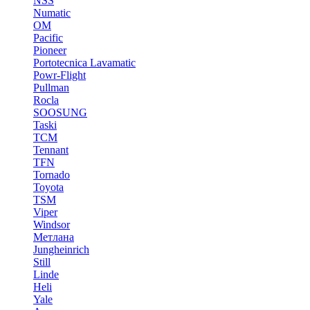
NSS
Numatic
OM
Pacific
Pioneer
Portotecnica Lavamatic
Powr-Flight
Pullman
Rocla
SOOSUNG
Taski
TCM
Tennant
TFN
Tornado
Toyota
TSM
Viper
Windsor
Метлана
Jungheinrich
Still
Linde
Heli
Yale