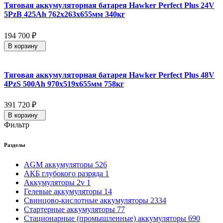
Тяговая аккумуляторная батарея Hawker Perfect Plus 24V
5PzB 425Ah 762x263x655мм 340кг
194 700
₽
В корзину
Тяговая аккумуляторная батарея Hawker Perfect Plus 48V
4PzS 500Ah 970x519x655мм 758кг
391 720
₽
В корзину
Фильтр
Разделы
AGM аккумуляторы
526
АКБ глубокого разряда
1
Аккумуляторы 2v
1
Гелевые аккумуляторы
14
Свинцово-кислотные аккумуляторы
2334
Стартерные аккумуляторы
77
Стационарные (промышленные) аккумуляторы
690