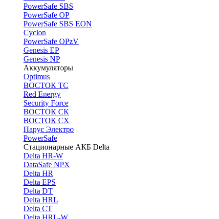
PоwerSafe SBS
PowerSafe OP
PоwerSafe SBS EON
Cyclon
PowerSafe OPzV
Genesis EP
Genesis NP
Аккумуляторы
Optimus
ВОСТОК ТС
Red Energy
Security Force
ВОСТОК СК
ВОСТОК СХ
Парус Электро
PowerSafe
Стационарные АКБ Delta
Delta HR-W
DataSafe NPX
Delta HR
Delta EPS
Delta DT
Delta HRL
Delta CT
Delta HRL-W