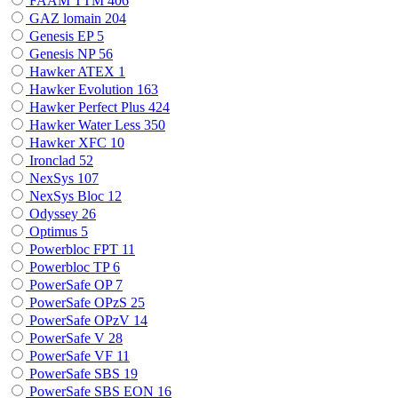
FAAM TTM
406
GAZ lomain
204
Genesis EP
5
Genesis NP
56
Hawker ATEX
1
Hawker Evolution
163
Hawker Perfect Plus
424
Hawker Water Less
350
Hawker XFC
10
Ironclad
52
NexSys
107
NexSys Bloc
12
Odyssey
26
Optimus
5
Powerbloc FPT
11
Powerbloc TP
6
PowerSafe OP
7
PowerSafe OPzS
25
PowerSafe OPzV
14
PowerSafe V
28
PowerSafe VF
11
PоwerSafe SBS
19
PоwerSafe SBS EON
16