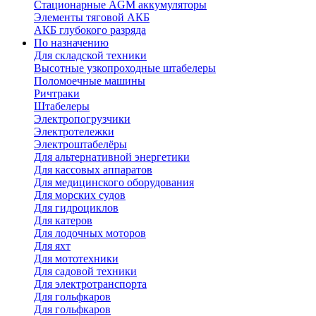
Стационарные AGM аккумуляторы
Элементы тяговой АКБ
АКБ глубокого разряда
По назначению
Для складской техники
Высотные узкопроходные штабелеры
Поломоечные машины
Ричтраки
Штабелеры
Электропогрузчики
Электротележки
Электроштабелёры
Для альтернативной энергетики
Для кассовых аппаратов
Для медицинского оборудования
Для морских судов
Для гидроциклов
Для катеров
Для лодочных моторов
Для яхт
Для мототехники
Для садовой техники
Для электротранспорта
Для гольфкаров
Для гольфкаров