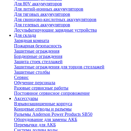
Для 80V аккумуляторов
Для литий-ионных аккумуляторов
Для тяговых аккумуляторов
Для свинцово-кислотных аккумуляторов
Для гелевых аккумуляторов
Десульфатирующие зарядные устройства
Для склада
Зарядная комната
Пожарная безопасность
Защитные ограждения
Бордюрные ограждения
Защита стоек стеллажей
Защитные ограждения для торцов стеллажей
Защитные столбы
Сервис
Обучение персонала
Разовые сервисные работы
Постоянное сервисное сопровожение
Аксессуары
Взрывозащищенные корпуса
Концевые отводы и разъемы
Разъемы Anderson Power Products SB50
Оборудование для замены АКБ
Перемычки для АКБ
Система долива воды