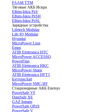
FAAM TTM
Тяговые АКБ Искра
Elhim-Iskra PzS
Elhim-Iskra PzSH
Elhim-Iskra PzSL
Зарядные устройства
Lifetech Modular
Life IQ Modular
Hyundai
MicroPower Lion
Emus
ATIB Elettronica HTC
MicroPower ACCESSO
PowerFinn
ATIB Elettronica HKC
MicroPower Sharp
ATIB Elettronica HFT3
БэттериЛаб
MicroPower SMC-HF
Стационарные АКБ Enersys
PowerSafe VF
DataSafe XE
GAZ lomain
PowerSafe OPzS
PowerSafe V