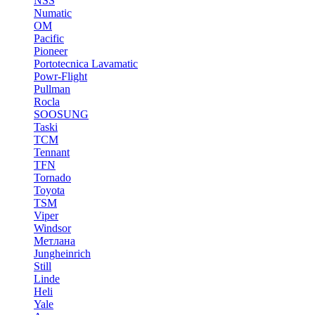
NSS
Numatic
OM
Pacific
Pioneer
Portotecnica Lavamatic
Powr-Flight
Pullman
Rocla
SOOSUNG
Taski
TCM
Tennant
TFN
Tornado
Toyota
TSM
Viper
Windsor
Метлана
Jungheinrich
Still
Linde
Heli
Yale