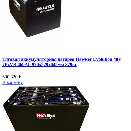
Тяговая аккумуляторная батарея Hawker Evolution 48V
7PzVB 469Ah 970х529х645мм 879кг
690 320 ₽
В корзину