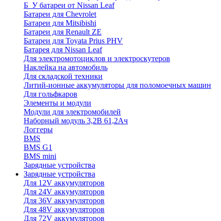
Б_У батареи от Nissan Leaf
Батареи для Chevrolet
Батареи для Mitsibishi
Батареи для Renault ZE
Батареи для Toyata Prius PHV
Батарея для Nissan Leaf
Для электромотоциклов и электроскутеров
Наклейка на автомобиль
Для складской техники
Литий-ионные аккумуляторы для поломоечных машин
Для гольфкаров
Элементы и модули
Модули для электромобилей
Наборный модуль 3,2В 61,2Ач
Логгеры
BMS
BMS G1
BMS mini
Зарядные устройства
Зарядные устройства
Для 12V аккумуляторов
Для 24V аккумуляторов
Для 36V аккумуляторов
Для 48V аккумуляторов
Для 72V аккумуляторов