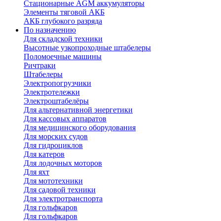
Стационарные AGM аккумуляторы
Элементы тяговой АКБ
АКБ глубокого разряда
По назначению
Для складской техники
Высотные узкопроходные штабелеры
Поломоечные машины
Ричтраки
Штабелеры
Электропогрузчики
Электротележки
Электроштабелёры
Для альтернативной энергетики
Для кассовых аппаратов
Для медицинского оборудования
Для морских судов
Для гидроциклов
Для катеров
Для лодочных моторов
Для яхт
Для мототехники
Для садовой техники
Для электротранспорта
Для гольфкаров
Для гольфкаров