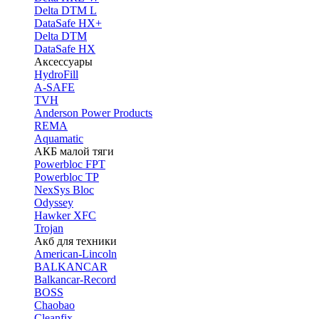
Delta DTM L
DataSafe HX+
Delta DTM
DataSafe HX
Аксессуары
HydroFill
A-SAFE
TVH
Anderson Power Products
REMA
Aquamatic
АКБ малой тяги
Powerbloc FPT
Powerbloc TP
NexSys Bloc
Odyssey
Hawker XFC
Trojan
Акб для техники
American-Lincoln
BALKANCAR
Balkancar-Record
BOSS
Chaobao
Cleanfix