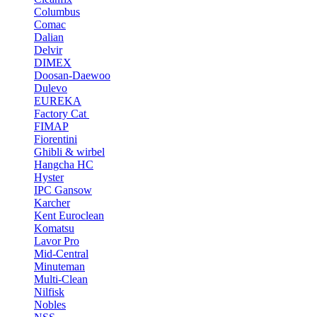
Columbus
Comac
Dalian
Delvir
DIMEX
Doosan-Daewoo
Dulevo
EUREKA
Factory Cat
FIMAP
Fiorentini
Ghibli & wirbel
Hangcha HC
Hyster
IPC Gansow
Karcher
Kent Euroclean
Komatsu
Lavor Pro
Mid-Central
Minuteman
Multi-Clean
Nilfisk
Nobles