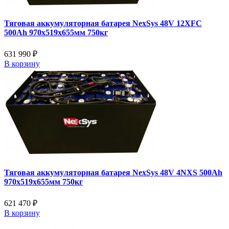
Тяговая аккумуляторная батарея NexSys 48V 12XFC
500Ah 970х519х655мм 750кг
631 990 ₽
В корзину
Тяговая аккумуляторная батарея NexSys 48V 4NXS 500Ah
970х519х655мм 750кг
621 470 ₽
В корзину