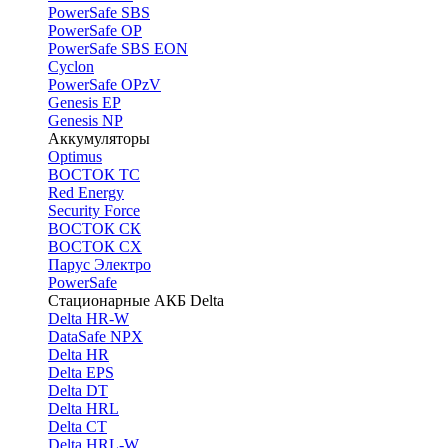
PоwerSafe SBS
PowerSafe OP
PоwerSafe SBS EON
Cyclon
PowerSafe OPzV
Genesis EP
Genesis NP
Аккумуляторы
Optimus
ВОСТОК ТС
Red Energy
Security Force
ВОСТОК СК
ВОСТОК СХ
Парус Электро
PowerSafe
Стационарные АКБ Delta
Delta HR-W
DataSafe NPX
Delta HR
Delta EPS
Delta DT
Delta HRL
Delta CT
Delta HRL-W