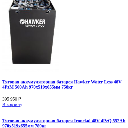
Тяговая аккумуляторная батарея Hawker Water Less 48V
4PzM 500Ah 970x519x655мм 758кг
395 950 ₽
В корзину
Тяговая аккумуляторная батарея Ironclad 48V 4PzQ 552Ah
970x519x655мм 789кг