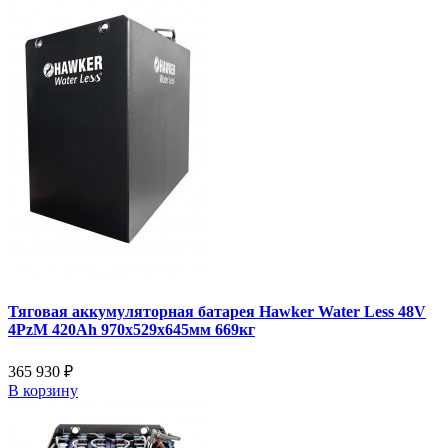
Тяговая аккумуляторная батарея Hawker Water Less 48V
4PzM 420Ah 970x529x645мм 669кг
365 930 ₽
В корзину