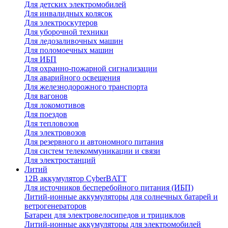
Для детских электромобилей
Для инвалидных колясок
Для электроскутеров
Для уборочной техники
Для ледозаливочных машин
Для поломоечных машин
Для ИБП
Для охранно-пожарной сигнализации
Для аварийного освещения
Для железнодорожного транспорта
Для вагонов
Для локомотивов
Для поездов
Для тепловозов
Для электровозов
Для резервного и автономного питания
Для систем телекоммуникации и связи
Для электростанций
Литий
12В аккумулятор CyberBATT
Для источников бесперебойного питания (ИБП)
Литий-ионные аккумуляторы для солнечных батарей и
ветрогенераторов
Батареи для электровелосипедов и трициклов
Литий-ионные аккумуляторы для электромобилей