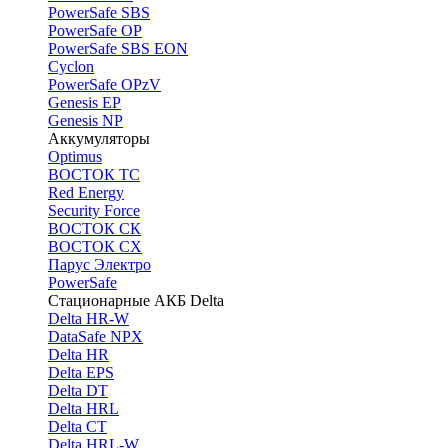
PоwerSafe SBS
PowerSafe OP
PоwerSafe SBS EON
Cyclon
PowerSafe OPzV
Genesis EP
Genesis NP
Аккумуляторы
Optimus
ВОСТОК ТС
Red Energy
Security Force
ВОСТОК СК
ВОСТОК СХ
Парус Электро
PowerSafe
Стационарные АКБ Delta
Delta HR-W
DataSafe NPX
Delta HR
Delta EPS
Delta DT
Delta HRL
Delta CT
Delta HRL-W