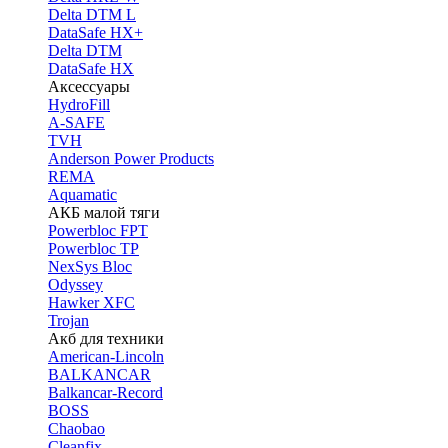
Delta DTM L
DataSafe HX+
Delta DTM
DataSafe HX
Аксессуары
HydroFill
A-SAFE
TVH
Anderson Power Products
REMA
Aquamatic
АКБ малой тяги
Powerbloc FPT
Powerbloc TP
NexSys Bloc
Odyssey
Hawker XFC
Trojan
Акб для техники
American-Lincoln
BALKANCAR
Balkancar-Record
BOSS
Chaobao
Cleanfix