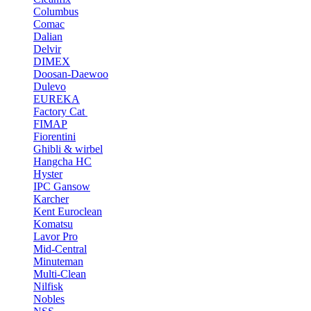
Columbus
Comac
Dalian
Delvir
DIMEX
Doosan-Daewoo
Dulevo
EUREKA
Factory Cat
FIMAP
Fiorentini
Ghibli & wirbel
Hangcha HC
Hyster
IPC Gansow
Karcher
Kent Euroclean
Komatsu
Lavor Pro
Mid-Central
Minuteman
Multi-Clean
Nilfisk
Nobles