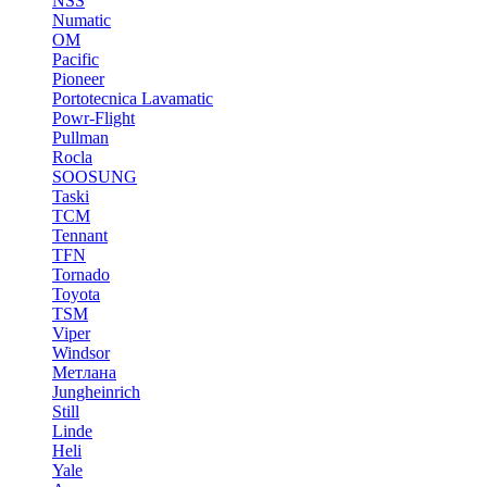
NSS
Numatic
OM
Pacific
Pioneer
Portotecnica Lavamatic
Powr-Flight
Pullman
Rocla
SOOSUNG
Taski
TCM
Tennant
TFN
Tornado
Toyota
TSM
Viper
Windsor
Метлана
Jungheinrich
Still
Linde
Heli
Yale