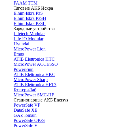
FAAM TTM
Тяговые АКБ Искра
Elhim-Iskra PzS
Elhim-Iskra PzSH
Elhim-Iskra PzSL
Зарядные устройства
Lifetech Modular
Life IQ Modular
Hyundai
MicroPower Lion
Emus
ATIB Elettronica HTC
MicroPower ACCESSO
PowerFinn
ATIB Elettronica HKC
MicroPower Sharp
ATIB Elettronica HFT3
БэттериЛаб
MicroPower SMC-HF
Стационарные АКБ Enersys
PowerSafe VF
DataSafe XE
GAZ lomain
PowerSafe OPzS
PowerSafe V