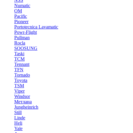
NSS
Numatic
OM
Pacific
Pioneer
Portotecnica Lavamatic
Powr-Flight
Pullman
Rocla
SOOSUNG
Taski
TCM
Tennant
TFN
Tornado
Toyota
TSM
Viper
Windsor
Метлана
Jungheinrich
Still
Linde
Heli
Yale