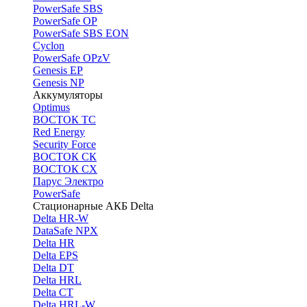
PоwerSafe SBS
PowerSafe OP
PоwerSafe SBS EON
Cyclon
PowerSafe OPzV
Genesis EP
Genesis NP
Аккумуляторы
Optimus
ВОСТОК ТС
Red Energy
Security Force
ВОСТОК СК
ВОСТОК СХ
Парус Электро
PowerSafe
Стационарные АКБ Delta
Delta HR-W
DataSafe NPX
Delta HR
Delta EPS
Delta DT
Delta HRL
Delta CT
Delta HRL-W