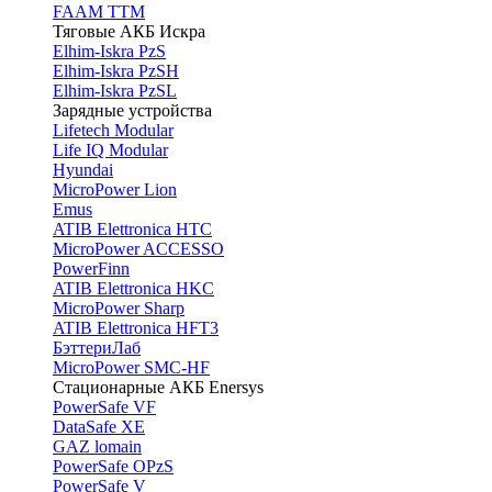
FAAM TTM
Тяговые АКБ Искра
Elhim-Iskra PzS
Elhim-Iskra PzSH
Elhim-Iskra PzSL
Зарядные устройства
Lifetech Modular
Life IQ Modular
Hyundai
MicroPower Lion
Emus
ATIB Elettronica HTC
MicroPower ACCESSO
PowerFinn
ATIB Elettronica HKC
MicroPower Sharp
ATIB Elettronica HFT3
БэттериЛаб
MicroPower SMC-HF
Стационарные АКБ Enersys
PowerSafe VF
DataSafe XE
GAZ lomain
PowerSafe OPzS
PowerSafe V