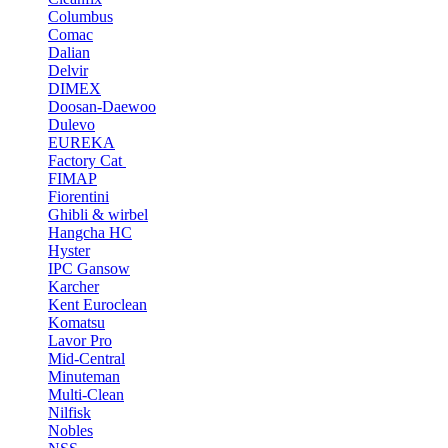
Columbus
Comac
Dalian
Delvir
DIMEX
Doosan-Daewoo
Dulevo
EUREKA
Factory Cat
FIMAP
Fiorentini
Ghibli & wirbel
Hangcha HC
Hyster
IPC Gansow
Karcher
Kent Euroclean
Komatsu
Lavor Pro
Mid-Central
Minuteman
Multi-Clean
Nilfisk
Nobles