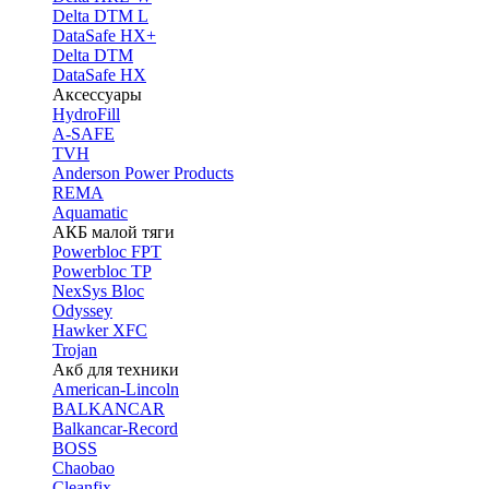
Delta DTM L
DataSafe HX+
Delta DTM
DataSafe HX
Аксессуары
HydroFill
A-SAFE
TVH
Anderson Power Products
REMA
Aquamatic
АКБ малой тяги
Powerbloc FPT
Powerbloc TP
NexSys Bloc
Odyssey
Hawker XFC
Trojan
Акб для техники
American-Lincoln
BALKANCAR
Balkancar-Record
BOSS
Chaobao
Cleanfix