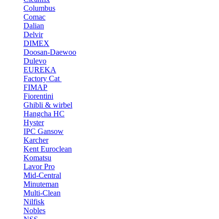
Columbus
Comac
Dalian
Delvir
DIMEX
Doosan-Daewoo
Dulevo
EUREKA
Factory Cat
FIMAP
Fiorentini
Ghibli & wirbel
Hangcha HC
Hyster
IPC Gansow
Karcher
Kent Euroclean
Komatsu
Lavor Pro
Mid-Central
Minuteman
Multi-Clean
Nilfisk
Nobles