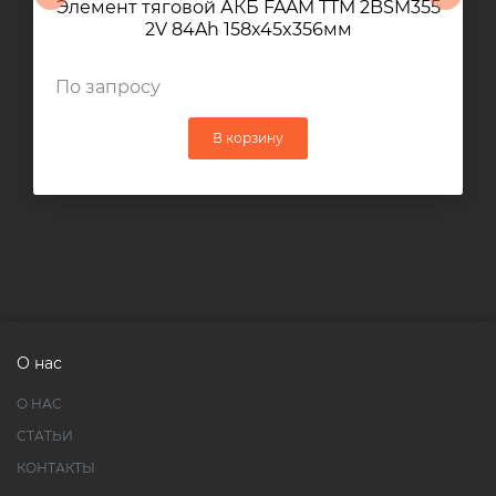
Элемент тяговой АКБ FAAM TTM 2BSM355
2V 84Ah 158x45x356мм
По запросу
В корзину
О нас
О НАС
СТАТЬИ
КОНТАКТЫ