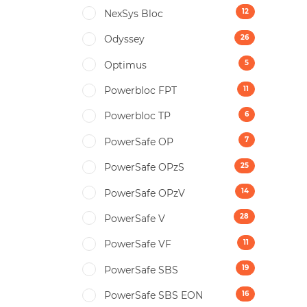
12
NexSys Bloc
26
Odyssey
5
Optimus
11
Powerbloc FPT
6
Powerbloc TP
7
PowerSafe OP
25
PowerSafe OPzS
14
PowerSafe OPzV
28
PowerSafe V
11
PowerSafe VF
19
PоwerSafe SBS
16
PоwerSafe SBS EON