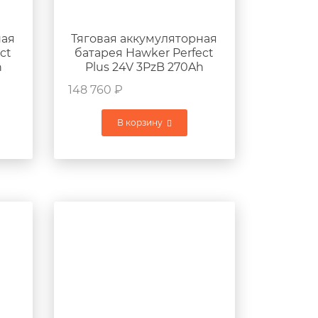
ная
Тяговая аккумуляторная
ct
батарея Hawker Perfect
h
Plus 24V 3PzB 270Ah
г
760x170x675мм 230кг
148 760
₽
В корзину