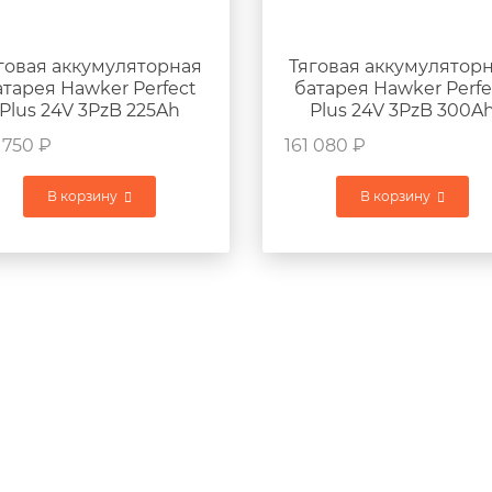
говая аккумуляторная
Тяговая аккумулятор
атарея Hawker Perfect
батарея Hawker Perfe
Plus 24V 3PzB 225Ah
Plus 24V 3PzB 300A
760x170x675мм 201кг
760x170x675мм 233к
 750
₽
161 080
₽
В корзину
В корзину