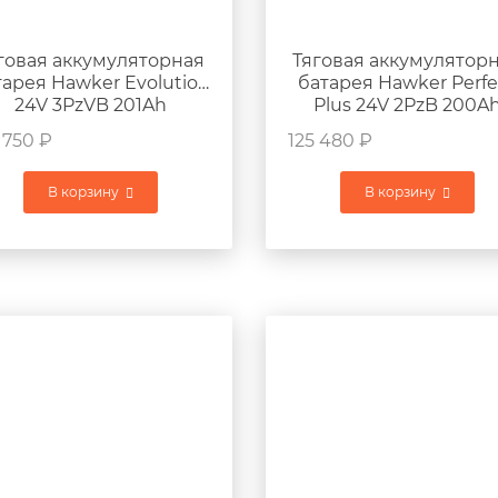
говая аккумуляторная
Тяговая аккумулятор
тарея Hawker Evolution
батарея Hawker Perfe
24V 3PzVB 201Ah
Plus 24V 2PzB 200A
760x170x675мм 219кг
760x170x675мм 176к
 750
₽
125 480
₽
В корзину
В корзину