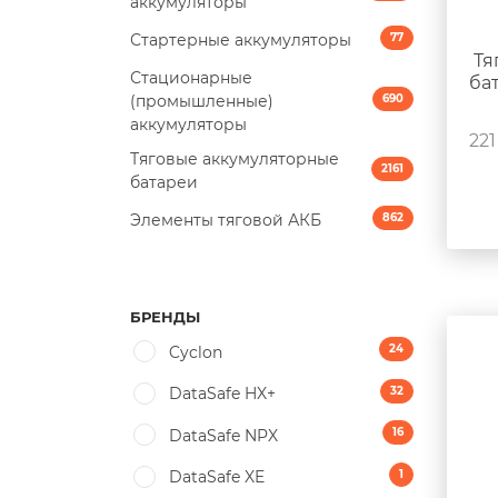
аккумуляторы
Стартерные аккумуляторы
77
Тя
Стационарные
ба
(промышленные)
690
аккумуляторы
221
Тяговые аккумуляторные
2161
батареи
Элементы тяговой АКБ
862
БРЕНДЫ
24
Cyclon
32
DataSafe HX+
16
DataSafe NPX
1
DataSafe XE