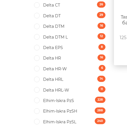
26
Delta CT
29
Delta DT
Тя
б
16
Delta DTM
12
Delta DTM L
125
8
Delta EPS
16
Delta HR
6
Delta HR-W
14
Delta HRL
11
Delta HRL-W
228
Elhim-Iskra PzS
288
Elhim-Iskra PzSH
240
Elhim-Iskra PzSL