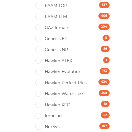
337
FAAM TOP
406
FAAM TTM
204
GAZ lomain
5
Genesis EP
56
Genesis NP
1
Hawker ATEX
163
Hawker Evolution
424
Hawker Perfect Plus
350
Hawker Water Less
10
Hawker XFC
52
Ironclad
107
NexSys