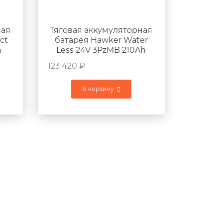
ная
Тяговая аккумуляторная
ct
батарея Hawker Water
h
Less 24V 3PzMB 210Ah
г
760x170x675мм 193кг
123 420
₽
В корзину