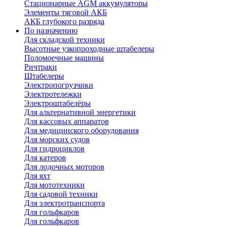
Стационарные AGM аккумуляторы
Элементы тяговой АКБ
АКБ глубокого разряда
По назначению
Для складской техники
Высотные узкопроходные штабелеры
Поломоечные машины
Ричтраки
Штабелеры
Электропогрузчики
Электротележки
Электроштабелёры
Для альтернативной энергетики
Для кассовых аппаратов
Для медицинского оборудования
Для морских судов
Для гидроциклов
Для катеров
Для лодочных моторов
Для яхт
Для мототехники
Для садовой техники
Для электротранспорта
Для гольфкаров
Для гольфкаров