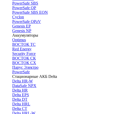
PоwerSafe SBS
PowerSafe OP
PоwerSafe SBS EON
Cyclon
PowerSafe OPzV
Genesis EP
Genesis NP
Аккумуляторы
Optimus
ВОСТОК ТС
Red Energy
Security Force
ВОСТОК СК
ВОСТОК СХ
Парус Электро
PowerSafe
Стационарные АКБ Delta
Delta HR-W
DataSafe NPX
Delta HR
Delta EPS
Delta DT
Delta HRL
Delta CT
Delta HRL-W