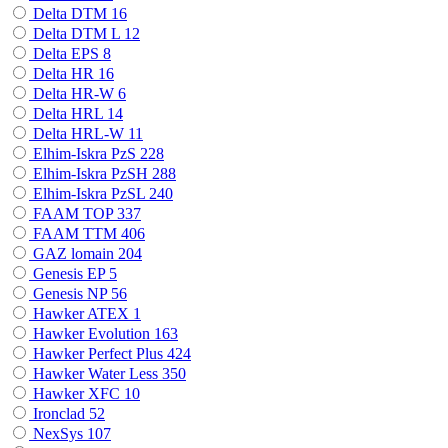
Delta DTM
16
Delta DTM L
12
Delta EPS
8
Delta HR
16
Delta HR-W
6
Delta HRL
14
Delta HRL-W
11
Elhim-Iskra PzS
228
Elhim-Iskra PzSH
288
Elhim-Iskra PzSL
240
FAAM TOP
337
FAAM TTM
406
GAZ lomain
204
Genesis EP
5
Genesis NP
56
Hawker ATEX
1
Hawker Evolution
163
Hawker Perfect Plus
424
Hawker Water Less
350
Hawker XFC
10
Ironclad
52
NexSys
107