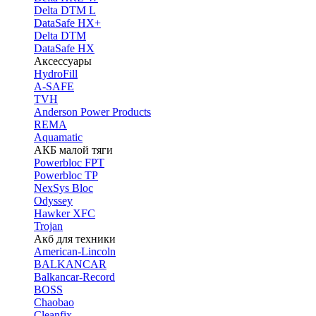
Delta DTM L
DataSafe HX+
Delta DTM
DataSafe HX
Аксессуары
HydroFill
A-SAFE
TVH
Anderson Power Products
REMA
Aquamatic
АКБ малой тяги
Powerbloc FPT
Powerbloc TP
NexSys Bloc
Odyssey
Hawker XFC
Trojan
Акб для техники
American-Lincoln
BALKANCAR
Balkancar-Record
BOSS
Chaobao
Cleanfix