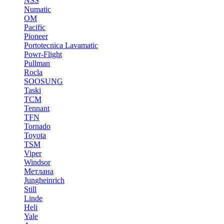
NSS
Numatic
OM
Pacific
Pioneer
Portotecnica Lavamatic
Powr-Flight
Pullman
Rocla
SOOSUNG
Taski
TCM
Tennant
TFN
Tornado
Toyota
TSM
Viper
Windsor
Метлана
Jungheinrich
Still
Linde
Heli
Yale