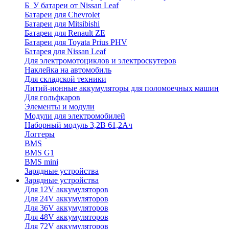
Б_У батареи от Nissan Leaf
Батареи для Chevrolet
Батареи для Mitsibishi
Батареи для Renault ZE
Батареи для Toyata Prius PHV
Батарея для Nissan Leaf
Для электромотоциклов и электроскутеров
Наклейка на автомобиль
Для складской техники
Литий-ионные аккумуляторы для поломоечных машин
Для гольфкаров
Элементы и модули
Модули для электромобилей
Наборный модуль 3,2В 61,2Ач
Логгеры
BMS
BMS G1
BMS mini
Зарядные устройства
Зарядные устройства
Для 12V аккумуляторов
Для 24V аккумуляторов
Для 36V аккумуляторов
Для 48V аккумуляторов
Для 72V аккумуляторов