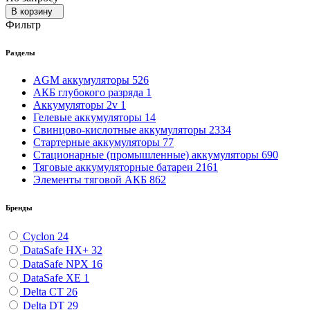
В корзину
Фильтр
Разделы
AGM аккумуляторы
526
АКБ глубокого разряда
1
Аккумуляторы 2v
1
Гелевые аккумуляторы
14
Свинцово-кислотные аккумуляторы
2334
Стартерные аккумуляторы
77
Стационарные (промышленные) аккумуляторы
690
Тяговые аккумуляторные батареи
2161
Элементы тяговой АКБ
862
Бренды
Cyclon
24
DataSafe HX+
32
DataSafe NPX
16
DataSafe XE
1
Delta CT
26
Delta DT
29