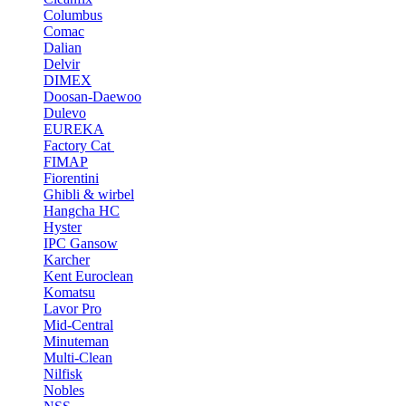
Columbus
Comac
Dalian
Delvir
DIMEX
Doosan-Daewoo
Dulevo
EUREKA
Factory Cat
FIMAP
Fiorentini
Ghibli & wirbel
Hangcha HC
Hyster
IPC Gansow
Karcher
Kent Euroclean
Komatsu
Lavor Pro
Mid-Central
Minuteman
Multi-Clean
Nilfisk
Nobles