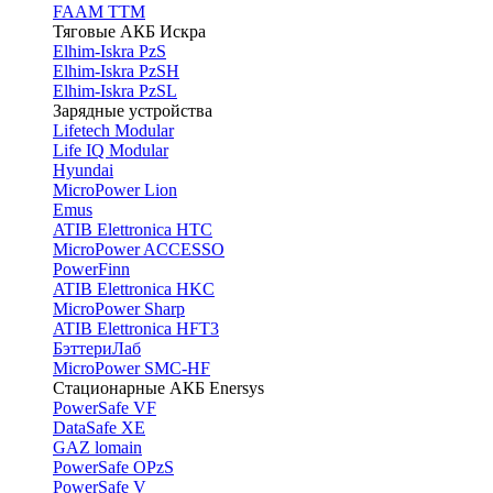
FAAM TTM
Тяговые АКБ Искра
Elhim-Iskra PzS
Elhim-Iskra PzSH
Elhim-Iskra PzSL
Зарядные устройства
Lifetech Modular
Life IQ Modular
Hyundai
MicroPower Lion
Emus
ATIB Elettronica HTC
MicroPower ACCESSO
PowerFinn
ATIB Elettronica HKC
MicroPower Sharp
ATIB Elettronica HFT3
БэттериЛаб
MicroPower SMC-HF
Стационарные АКБ Enersys
PowerSafe VF
DataSafe XE
GAZ lomain
PowerSafe OPzS
PowerSafe V