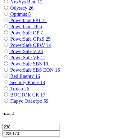
NexSys Bloc
12
Odyssey
26
Optimus
5
Powerbloc FPT
11
Powerbloc TP
6
PowerSafe OP
7
PowerSafe OPzS
25
PowerSafe OPzV
14
PowerSafe V
28
PowerSafe VF
11
PоwerSafe SBS
19
PоwerSafe SBS EON
16
Red Energy
16
Security Force
13
Trojan
26
ВОСТОК СК
17
Парус Электро
59
Цена, ₽