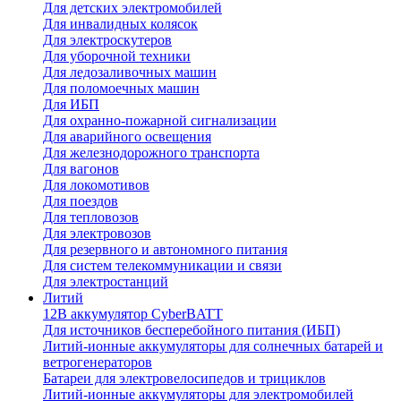
Для детских электромобилей
Для инвалидных колясок
Для электроскутеров
Для уборочной техники
Для ледозаливочных машин
Для поломоечных машин
Для ИБП
Для охранно-пожарной сигнализации
Для аварийного освещения
Для железнодорожного транспорта
Для вагонов
Для локомотивов
Для поездов
Для тепловозов
Для электровозов
Для резервного и автономного питания
Для систем телекоммуникации и связи
Для электростанций
Литий
12В аккумулятор CyberBATT
Для источников бесперебойного питания (ИБП)
Литий-ионные аккумуляторы для солнечных батарей и
ветрогенераторов
Батареи для электровелосипедов и трициклов
Литий-ионные аккумуляторы для электромобилей