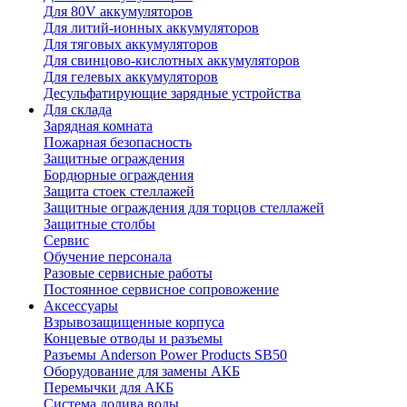
Для 80V аккумуляторов
Для литий-ионных аккумуляторов
Для тяговых аккумуляторов
Для свинцово-кислотных аккумуляторов
Для гелевых аккумуляторов
Десульфатирующие зарядные устройства
Для склада
Зарядная комната
Пожарная безопасность
Защитные ограждения
Бордюрные ограждения
Защита стоек стеллажей
Защитные ограждения для торцов стеллажей
Защитные столбы
Сервис
Обучение персонала
Разовые сервисные работы
Постоянное сервисное сопровожение
Аксессуары
Взрывозащищенные корпуса
Концевые отводы и разъемы
Разъемы Anderson Power Products SB50
Оборудование для замены АКБ
Перемычки для АКБ
Система долива воды