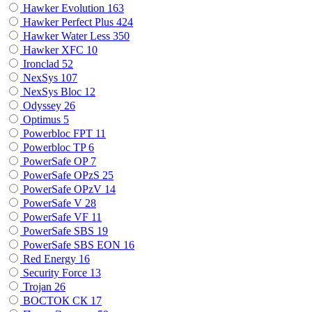
Hawker Evolution
163
Hawker Perfect Plus
424
Hawker Water Less
350
Hawker XFC
10
Ironclad
52
NexSys
107
NexSys Bloc
12
Odyssey
26
Optimus
5
Powerbloc FPT
11
Powerbloc TP
6
PowerSafe OP
7
PowerSafe OPzS
25
PowerSafe OPzV
14
PowerSafe V
28
PowerSafe VF
11
PоwerSafe SBS
19
PоwerSafe SBS EON
16
Red Energy
16
Security Force
13
Trojan
26
ВОСТОК СК
17