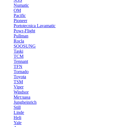
NSS
Numatic
OM
Pacific
Pioneer
Portotecnica Lavamatic
Powr-Flight
Pullman
Rocla
SOOSUNG
Taski
TCM
Tennant
TFN
Tornado
Toyota
TSM
Viper
Windsor
Метлана
Jungheinrich
Still
Linde
Heli
Yale