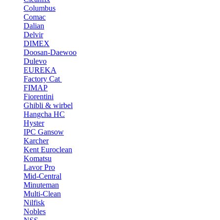
Columbus
Comac
Dalian
Delvir
DIMEX
Doosan-Daewoo
Dulevo
EUREKA
Factory Cat
FIMAP
Fiorentini
Ghibli & wirbel
Hangcha HC
Hyster
IPC Gansow
Karcher
Kent Euroclean
Komatsu
Lavor Pro
Mid-Central
Minuteman
Multi-Clean
Nilfisk
Nobles