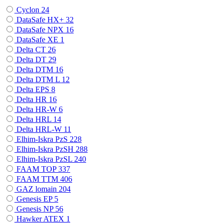
Cyclon
24
DataSafe HX+
32
DataSafe NPX
16
DataSafe XE
1
Delta CT
26
Delta DT
29
Delta DTM
16
Delta DTM L
12
Delta EPS
8
Delta HR
16
Delta HR-W
6
Delta HRL
14
Delta HRL-W
11
Elhim-Iskra PzS
228
Elhim-Iskra PzSH
288
Elhim-Iskra PzSL
240
FAAM TOP
337
FAAM TTM
406
GAZ lomain
204
Genesis EP
5
Genesis NP
56
Hawker ATEX
1