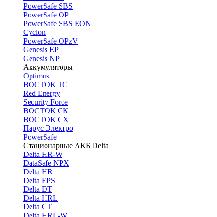
PоwerSafe SBS
PowerSafe OP
PоwerSafe SBS EON
Cyclon
PowerSafe OPzV
Genesis EP
Genesis NP
Аккумуляторы
Optimus
ВОСТОК ТС
Red Energy
Security Force
ВОСТОК СК
ВОСТОК СХ
Парус Электро
PowerSafe
Стационарные АКБ Delta
Delta HR-W
DataSafe NPX
Delta HR
Delta EPS
Delta DT
Delta HRL
Delta CT
Delta HRL-W