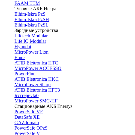
FAAM TTM
Тяговые АКБ Искра
Elhim-Iskra PzS
Elhim-Iskra PzSH
Elhim-Iskra PzSL
Зарядные устройства
Lifetech Modular
Life IQ Modular
Hyundai
MicroPower Lion
Emus
ATIB Elettronica HTC
MicroPower ACCESSO
PowerFinn
ATIB Elettronica HKC
MicroPower Sharp
ATIB Elettronica HFT3
БэттериЛаб
MicroPower SMC-HF
Стационарные АКБ Enersys
PowerSafe VF
DataSafe XE
GAZ lomain
PowerSafe OPzS
PowerSafe V