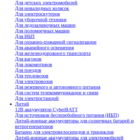
Для детских электромобилей
Для инвалидных колясок
Для электроскутеров
Для уборочной техники
Для ледозаливочных машин
Для поломоечных машин
Для ИБП
Для охранно-пожарной сигнализации
Для аварийного освещения
Для железнодорожного транспорта
Для вагонов
Для локомотивов
Для поездов
Для тепловозов
Для электровозов
Для резервного и автономного питания
Для систем телекоммуникации и связи
Для электростанций
Литий
12В аккумулятор CyberBATT
Для источников бесперебойного питания (ИБП)
Литий-ионные аккумуляторы для солнечных батарей и
ветрогенераторов
Батареи для электровелосипедов и трициклов
Литий-ионные аккумуляторы для электромобилей