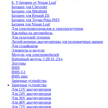
Б_У батареи от Nissan Leaf
Батареи для Chevrolet
Батареи для Mitsibishi
Батареи для Renault ZE
Батареи для Toyata Prius PHV
Батарея для Nissan Leaf
Для электромотоциклов и электроскутеров
Наклейка на автомобиль
Для складской техники
Литий-ионные аккумуляторы для поломоечных машин
Для гольфкаров
Элементы и модули
Модули для электромобилей
Наборный модуль 3,2В 61,2Ач
Логгеры
BMS
BMS G1
BMS mini
Зарядные устройства
Зарядные устройства
Для 12V аккумуляторов
Для 24V аккумуляторов
Для 36V аккумуляторов
Для 48V аккумуляторов
Для 72V аккумуляторов