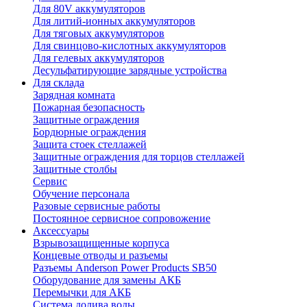
Для 80V аккумуляторов
Для литий-ионных аккумуляторов
Для тяговых аккумуляторов
Для свинцово-кислотных аккумуляторов
Для гелевых аккумуляторов
Десульфатирующие зарядные устройства
Для склада
Зарядная комната
Пожарная безопасность
Защитные ограждения
Бордюрные ограждения
Защита стоек стеллажей
Защитные ограждения для торцов стеллажей
Защитные столбы
Сервис
Обучение персонала
Разовые сервисные работы
Постоянное сервисное сопровожение
Аксессуары
Взрывозащищенные корпуса
Концевые отводы и разъемы
Разъемы Anderson Power Products SB50
Оборудование для замены АКБ
Перемычки для АКБ
Система долива воды