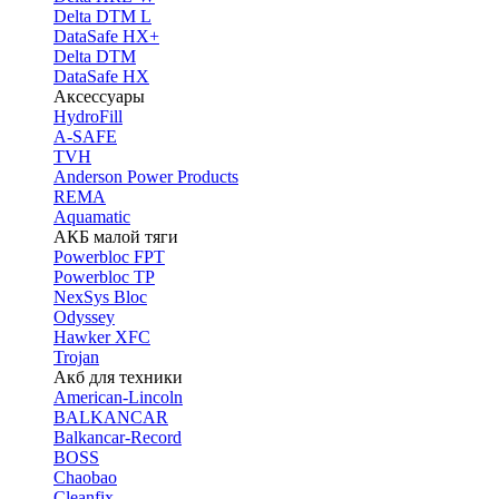
Delta DTM L
DataSafe HX+
Delta DTM
DataSafe HX
Аксессуары
HydroFill
A-SAFE
TVH
Anderson Power Products
REMA
Aquamatic
АКБ малой тяги
Powerbloc FPT
Powerbloc TP
NexSys Bloc
Odyssey
Hawker XFC
Trojan
Акб для техники
American-Lincoln
BALKANCAR
Balkancar-Record
BOSS
Chaobao
Cleanfix