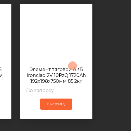
Б
Элемент тяговой АКБ
V
Ironclad 2V 10PzQ 1720Ah
192x198x750мм 85,2кг
г
По запросу
В корзину