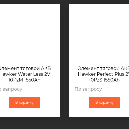
Элемент тяговой АКБ
Элемент тяговой АК
Hawker Water Less 2V
Hawker Perfect Plus 2
10PzM 1550Ah
10PzS 1550Ah
192x198x750мм 82,4кг
192x198x750мм 82,4к
о запросу
По запросу
В корзину
В корзину