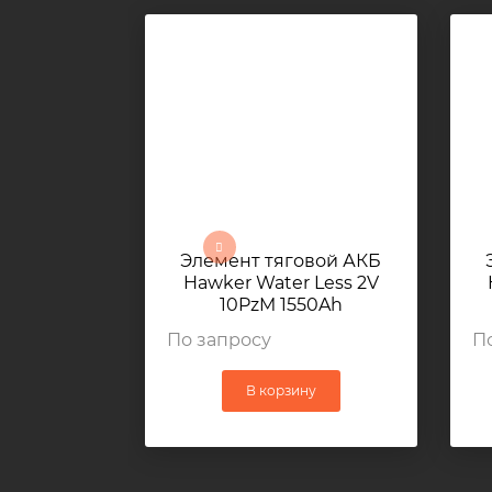
Элемент тяговой АКБ
Hawker Water Less 2V
10PzM 1550Ah
192x198x750мм 82,4кг
По запросу
П
В корзину