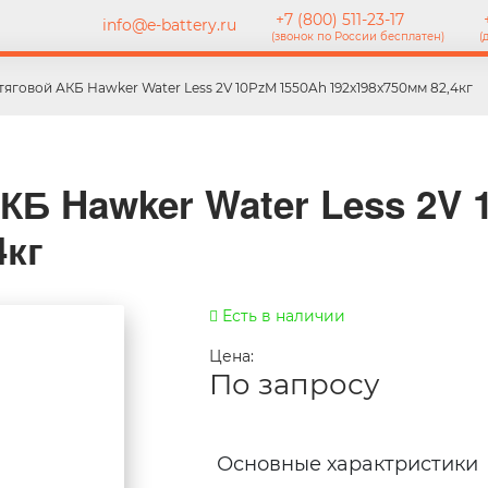
+7 (800) 511-23-17
+
info@e-battery.ru
(звонок по России бесплатен)
(
тяговой АКБ Hawker Water Less 2V 10PzM 1550Ah 192x198x750мм 82,4кг
КБ Hawker Water Less 2V 
4кг
Есть в наличии
Цена:
По запросу
Основные характристики