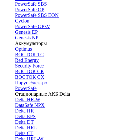
PоwerSafe SBS
PowerSafe OP
PоwerSafe SBS EON
Cyclon
PowerSafe OPzV
Genesis EP
Genesis NP
Аккумуляторы
Optimus
ВОСТОК ТС
Red Energy
Security Force
ВОСТОК СК
ВОСТОК СХ
Парус Электро
PowerSafe
Стационарные АКБ Delta
Delta HR-W
DataSafe NPX
Delta HR
Delta EPS
Delta DT
Delta HRL
Delta CT
Delta HRL-W