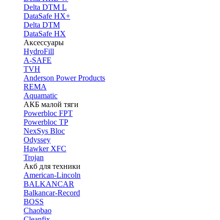
Delta DTM L
DataSafe HX+
Delta DTM
DataSafe HX
Аксессуары
HydroFill
A-SAFE
TVH
Anderson Power Products
REMA
Aquamatic
АКБ малой тяги
Powerbloc FPT
Powerbloc TP
NexSys Bloc
Odyssey
Hawker XFC
Trojan
Акб для техники
American-Lincoln
BALKANCAR
Balkancar-Record
BOSS
Chaobao
Cleanfix