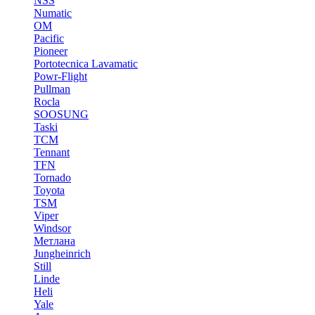
NSS
Numatic
OM
Pacific
Pioneer
Portotecnica Lavamatic
Powr-Flight
Pullman
Rocla
SOOSUNG
Taski
TCM
Tennant
TFN
Tornado
Toyota
TSM
Viper
Windsor
Метлана
Jungheinrich
Still
Linde
Heli
Yale