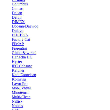
Columbus
Comac
Dalian
Delvir
DIMEX
Doosan-Daewoo
Dulevo
EUREKA
Factory Cat
FIMAP
Fiorentini
Ghibli & wirbel
Hangcha HC
Hyster
IPC Gansow
Karcher
Kent Euroclean
Komatsu
Lavor Pro
Mid-Central
Minuteman
Multi-Clean
Nilfisk
Nobles