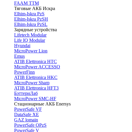
FAAM TTM
Тяговые АКБ Искра
Elhim-Iskra PzS
Elhim-Iskra PzSH
Elhim-Iskra PzSL
Зарядные устройства
Lifetech Modular
Life IQ Modular
Hyundai
MicroPower Lion
Emus
ATIB Elettronica HTC
MicroPower ACCESSO
PowerFinn
ATIB Elettronica HKC
MicroPower Sharp
ATIB Elettronica HFT3
БэттериЛаб
MicroPower SMC-HF
Стационарные АКБ Enersys
PowerSafe VF
DataSafe XE
GAZ lomain
PowerSafe OPzS
PowerSafe V