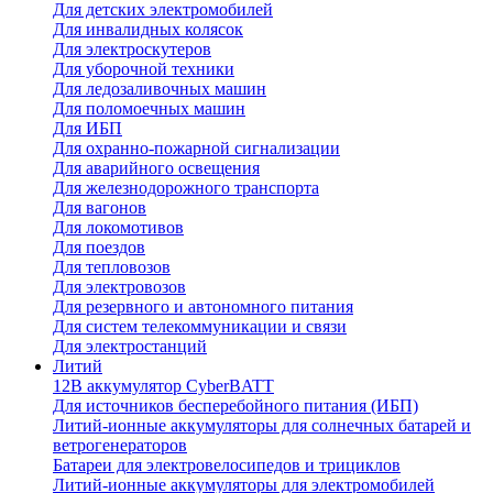
Для детских электромобилей
Для инвалидных колясок
Для электроскутеров
Для уборочной техники
Для ледозаливочных машин
Для поломоечных машин
Для ИБП
Для охранно-пожарной сигнализации
Для аварийного освещения
Для железнодорожного транспорта
Для вагонов
Для локомотивов
Для поездов
Для тепловозов
Для электровозов
Для резервного и автономного питания
Для систем телекоммуникации и связи
Для электростанций
Литий
12В аккумулятор CyberBATT
Для источников бесперебойного питания (ИБП)
Литий-ионные аккумуляторы для солнечных батарей и
ветрогенераторов
Батареи для электровелосипедов и трициклов
Литий-ионные аккумуляторы для электромобилей