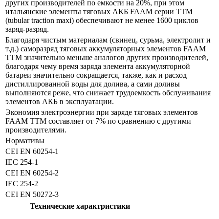
других производителей по емкости на 20%, при этом
итальянские элементы тяговых АКБ FAAM серии ТТМ
(tubular traction maxi) обеспечивают не менее 1600 циклов
заряд-разряд.
Благодаря чистым материалам (свинец, сурьма, электролит и
т.д.) саморазряд тяговых аккумуляторных элементов FAAM
TTM значительно меньше аналогов других производителей,
благодаря чему время заряда элемента аккумуляторной
батареи значительно сокращается, также, как и расход
дистиллированной воды для долива, а сами доливы
выполняются реже, что снижает трудоемкость обслуживания
элементов АКБ в эксплуатации.
Экономия электроэнергии при заряде тяговых элементов
FAAM TTM составляет от 7% по сравнению с другими
производителями.
Нормативы
CEI EN 60254-1
IEC 254-1
CEI EN 60254-2
IEC 254-2
CEI EN 50272-3
Технические характристики