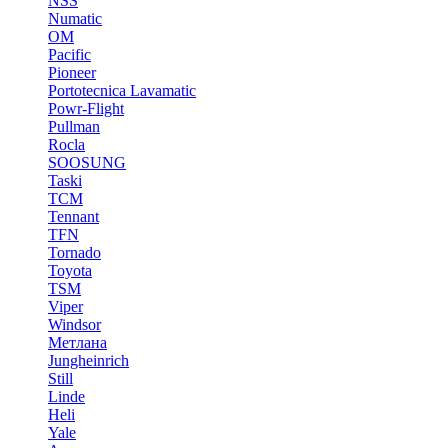
NSS
Numatic
OM
Pacific
Pioneer
Portotecnica Lavamatic
Powr-Flight
Pullman
Rocla
SOOSUNG
Taski
TCM
Tennant
TFN
Tornado
Toyota
TSM
Viper
Windsor
Метлана
Jungheinrich
Still
Linde
Heli
Yale