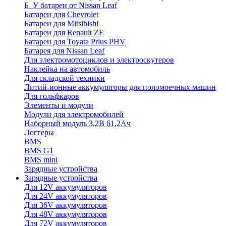
Б_У батареи от Nissan Leaf
Батареи для Chevrolet
Батареи для Mitsibishi
Батареи для Renault ZE
Батареи для Toyata Prius PHV
Батарея для Nissan Leaf
Для электромотоциклов и электроскутеров
Наклейка на автомобиль
Для складской техники
Литий-ионные аккумуляторы для поломоечных машин
Для гольфкаров
Элементы и модули
Модули для электромобилей
Наборный модуль 3,2В 61,2Ач
Логгеры
BMS
BMS G1
BMS mini
Зарядные устройства
Зарядные устройства
Для 12V аккумуляторов
Для 24V аккумуляторов
Для 36V аккумуляторов
Для 48V аккумуляторов
Для 72V аккумуляторов