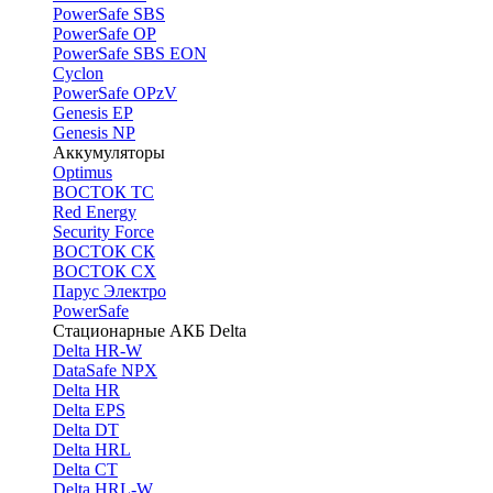
PоwerSafe SBS
PowerSafe OP
PоwerSafe SBS EON
Cyclon
PowerSafe OPzV
Genesis EP
Genesis NP
Аккумуляторы
Optimus
ВОСТОК ТС
Red Energy
Security Force
ВОСТОК СК
ВОСТОК СХ
Парус Электро
PowerSafe
Стационарные АКБ Delta
Delta HR-W
DataSafe NPX
Delta HR
Delta EPS
Delta DT
Delta HRL
Delta CT
Delta HRL-W