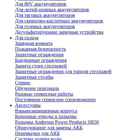
Для 80V аккумуляторов
Для литий-ионных аккумуляторов
Для тяговых аккумуляторов
Для свинцово-кислотных аккумуляторов
Для гелевых аккумуляторов
Десульфатирующие зарядные устройства
Для склада
Зарядная комната
Пожарная безопасность
Защитные ограждения
Бордюрные ограждения
Защита стоек стеллажей
Защитные ограждения для торцов стеллажей
Защитные столбы
Сервис
Обучение персонала
Разовые сервисные работы
Постоянное сервисное сопровожение
Аксессуары
Взрывозащищенные корпуса
Концевые отводы и разъемы
Разъемы Anderson Power Products SB50
Оборудование для замены АКБ
Перемычки для АКБ
Система долива воды