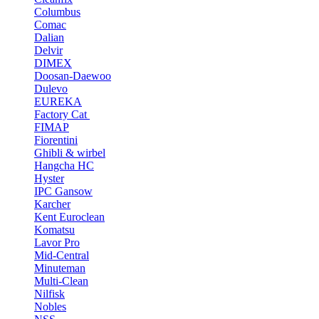
Columbus
Comac
Dalian
Delvir
DIMEX
Doosan-Daewoo
Dulevo
EUREKA
Factory Cat
FIMAP
Fiorentini
Ghibli & wirbel
Hangcha HC
Hyster
IPC Gansow
Karcher
Kent Euroclean
Komatsu
Lavor Pro
Mid-Central
Minuteman
Multi-Clean
Nilfisk
Nobles