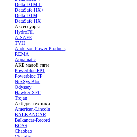
Delta DTM L
DataSafe HX+
Delta DTM
DataSafe HX
Аксессуары
HydroFill
A-SAFE
TVH
Anderson Power Products
REMA
Aquamatic
АКБ малой тяги
Powerbloc FPT
Powerbloc TP
NexSys Bloc
Odyssey
Hawker XFC
Trojan
Акб для техники
American-Lincoln
BALKANCAR
Balkancar-Record
BOSS
Chaobao
Cleanfix