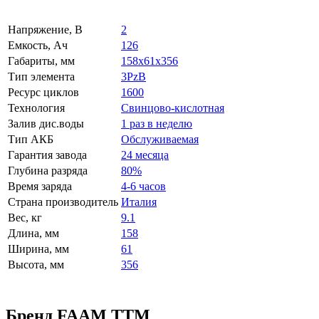
Напряжение, В
2
Емкость, Ач
126
Габариты, мм
158x61x356
Тип элемента
3PzB
Ресурс циклов
1600
Технология
Свинцово-кислотная
Залив дис.воды
1 раз в неделю
Тип АКБ
Обслуживаемая
Гарантия завода
24 месяца
Глубина разряда
80%
Время заряда
4-6 часов
Страна производитель
Италия
Вес, кг
9.1
Длина, мм
158
Ширина, мм
61
Высота, мм
356
Бренд FAAM TTM