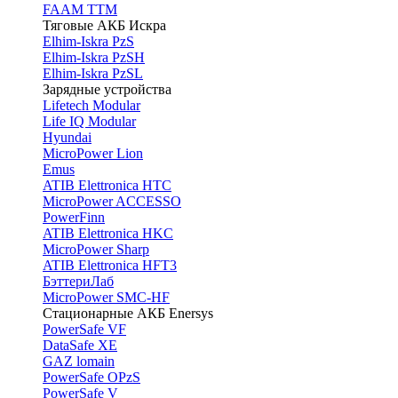
FAAM TTM
Тяговые АКБ Искра
Elhim-Iskra PzS
Elhim-Iskra PzSH
Elhim-Iskra PzSL
Зарядные устройства
Lifetech Modular
Life IQ Modular
Hyundai
MicroPower Lion
Emus
ATIB Elettronica HTC
MicroPower ACCESSO
PowerFinn
ATIB Elettronica HKC
MicroPower Sharp
ATIB Elettronica HFT3
БэттериЛаб
MicroPower SMC-HF
Стационарные АКБ Enersys
PowerSafe VF
DataSafe XE
GAZ lomain
PowerSafe OPzS
PowerSafe V