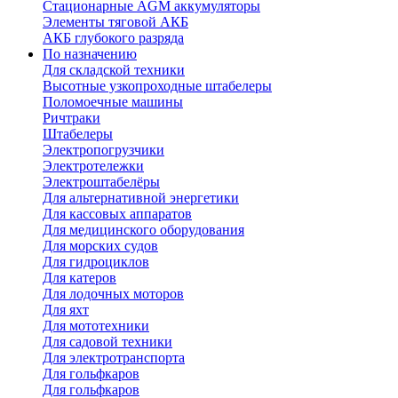
Стационарные AGM аккумуляторы
Элементы тяговой АКБ
АКБ глубокого разряда
По назначению
Для складской техники
Высотные узкопроходные штабелеры
Поломоечные машины
Ричтраки
Штабелеры
Электропогрузчики
Электротележки
Электроштабелёры
Для альтернативной энергетики
Для кассовых аппаратов
Для медицинского оборудования
Для морских судов
Для гидроциклов
Для катеров
Для лодочных моторов
Для яхт
Для мототехники
Для садовой техники
Для электротранспорта
Для гольфкаров
Для гольфкаров