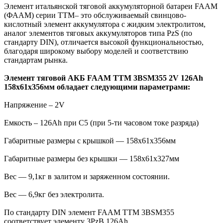
Элемент итальянской тяговой аккумуляторной батареи FAAM
(ФААМ) серии TTM– это обслуживаемый свинцово-
кислотный элемент аккумулятора с жидким электролитом,
аналог элементов тяговых аккумуляторов типа PzS (по
стандарту DIN), отличается высокой функциональностью,
благодаря широкому выбору моделей и соответствию
стандартам рынка.
Элемент тяговой АКБ FAAM TTM 3BSM355 2V 126Ah
158x61x356мм обладает следующими параметрами:
Напряжение – 2V
Емкость – 126Ah при С5 (при 5-ти часовом токе разряда)
Габаритные размеры с крышкой — 158x61x356мм
Габаритные размеры без крышки — 158x61x327мм
Вес — 9,1кг в залитом и заряженном состоянии.
Вес — 6,9кг без электролита.
По стандарту DIN элемент FAAM TTM 3BSM355
соответствует элементу 3PzB 126Ah.