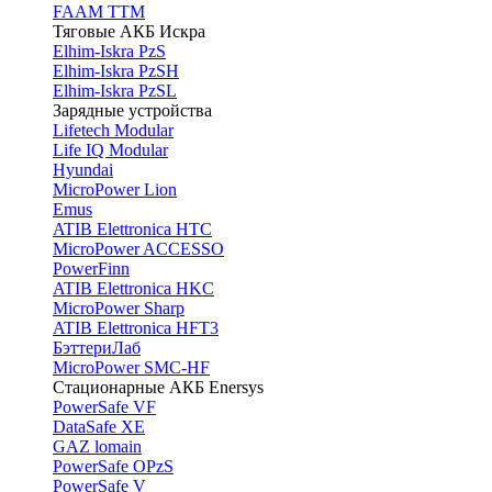
FAAM TTM
Тяговые АКБ Искра
Elhim-Iskra PzS
Elhim-Iskra PzSH
Elhim-Iskra PzSL
Зарядные устройства
Lifetech Modular
Life IQ Modular
Hyundai
MicroPower Lion
Emus
ATIB Elettronica HTC
MicroPower ACCESSO
PowerFinn
ATIB Elettronica HKC
MicroPower Sharp
ATIB Elettronica HFT3
БэттериЛаб
MicroPower SMC-HF
Стационарные АКБ Enersys
PowerSafe VF
DataSafe XE
GAZ lomain
PowerSafe OPzS
PowerSafe V