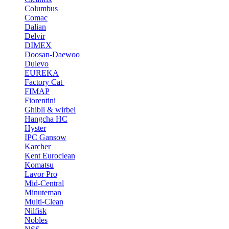
Columbus
Comac
Dalian
Delvir
DIMEX
Doosan-Daewoo
Dulevo
EUREKA
Factory Cat
FIMAP
Fiorentini
Ghibli & wirbel
Hangcha HC
Hyster
IPC Gansow
Karcher
Kent Euroclean
Komatsu
Lavor Pro
Mid-Central
Minuteman
Multi-Clean
Nilfisk
Nobles