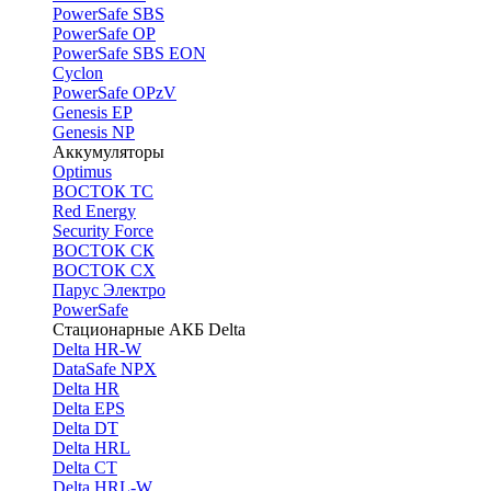
PоwerSafe SBS
PowerSafe OP
PоwerSafe SBS EON
Cyclon
PowerSafe OPzV
Genesis EP
Genesis NP
Аккумуляторы
Optimus
ВОСТОК ТС
Red Energy
Security Force
ВОСТОК СК
ВОСТОК СХ
Парус Электро
PowerSafe
Стационарные АКБ Delta
Delta HR-W
DataSafe NPX
Delta HR
Delta EPS
Delta DT
Delta HRL
Delta CT
Delta HRL-W