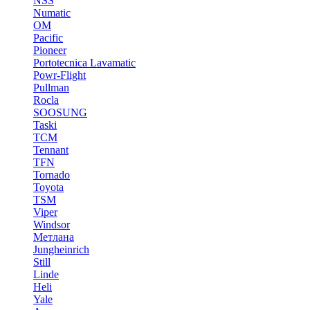
NSS
Numatic
OM
Pacific
Pioneer
Portotecnica Lavamatic
Powr-Flight
Pullman
Rocla
SOOSUNG
Taski
TCM
Tennant
TFN
Tornado
Toyota
TSM
Viper
Windsor
Метлана
Jungheinrich
Still
Linde
Heli
Yale