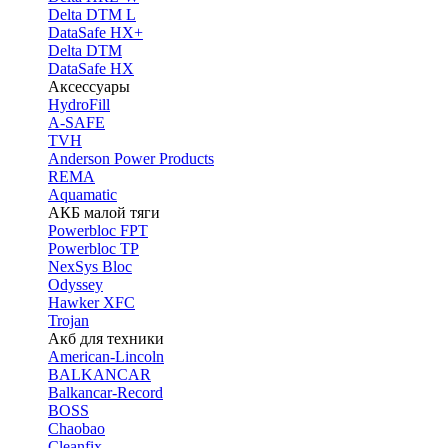
Delta DTM L
DataSafe HX+
Delta DTM
DataSafe HX
Аксессуары
HydroFill
A-SAFE
TVH
Anderson Power Products
REMA
Aquamatic
АКБ малой тяги
Powerbloc FPT
Powerbloc TP
NexSys Bloc
Odyssey
Hawker XFC
Trojan
Акб для техники
American-Lincoln
BALKANCAR
Balkancar-Record
BOSS
Chaobao
Cleanfix