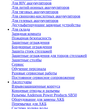
Для 80V аккумуляторов
Для литий-ионных аккумуляторов
Для тяговых аккумуляторов
Для свинцово-кислотных аккумуляторов
Для гелевых аккумуляторов
Десульфатирующие зарядные устройства
Для склада
Зарядная комната
Пожарная безопасность
Защитные ограждения
Бордюрные ограждения
Защита стоек стеллажей
Защитные ограждения для торцов стеллажей
Защитные столбы
Сервис
Обучение персонала
Разовые сервисные работы
Постоянное сервисное сопровожение
Аксессуары
Взрывозащищенные корпуса
Концевые отводы и разъемы
Разъемы Anderson Power Products SB50
Оборудование для замены АКБ
Перемычки для АКБ
Система долива воды