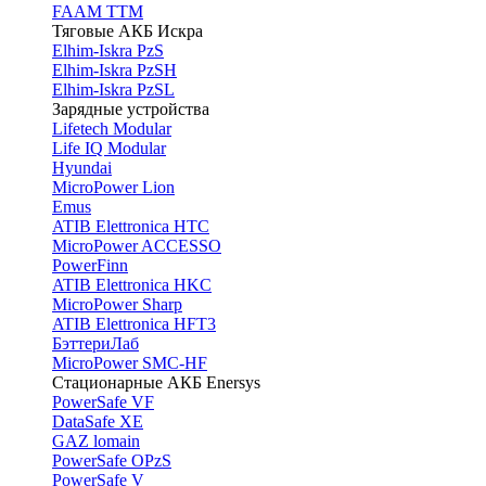
FAAM TTM
Тяговые АКБ Искра
Elhim-Iskra PzS
Elhim-Iskra PzSH
Elhim-Iskra PzSL
Зарядные устройства
Lifetech Modular
Life IQ Modular
Hyundai
MicroPower Lion
Emus
ATIB Elettronica HTC
MicroPower ACCESSO
PowerFinn
ATIB Elettronica HKC
MicroPower Sharp
ATIB Elettronica HFT3
БэттериЛаб
MicroPower SMC-HF
Стационарные АКБ Enersys
PowerSafe VF
DataSafe XE
GAZ lomain
PowerSafe OPzS
PowerSafe V