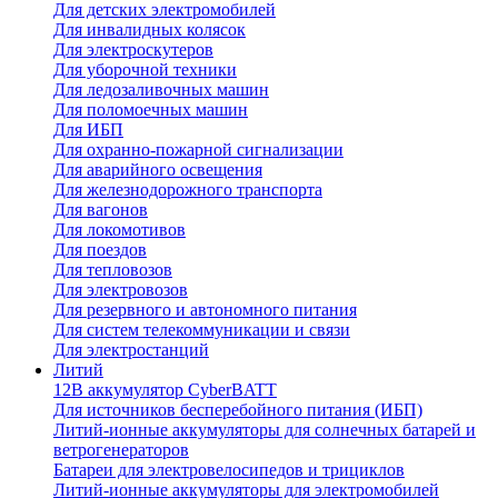
Для детских электромобилей
Для инвалидных колясок
Для электроскутеров
Для уборочной техники
Для ледозаливочных машин
Для поломоечных машин
Для ИБП
Для охранно-пожарной сигнализации
Для аварийного освещения
Для железнодорожного транспорта
Для вагонов
Для локомотивов
Для поездов
Для тепловозов
Для электровозов
Для резервного и автономного питания
Для систем телекоммуникации и связи
Для электростанций
Литий
12В аккумулятор CyberBATT
Для источников бесперебойного питания (ИБП)
Литий-ионные аккумуляторы для солнечных батарей и
ветрогенераторов
Батареи для электровелосипедов и трициклов
Литий-ионные аккумуляторы для электромобилей