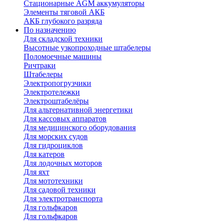
Стационарные AGM аккумуляторы
Элементы тяговой АКБ
АКБ глубокого разряда
По назначению
Для складской техники
Высотные узкопроходные штабелеры
Поломоечные машины
Ричтраки
Штабелеры
Электропогрузчики
Электротележки
Электроштабелёры
Для альтернативной энергетики
Для кассовых аппаратов
Для медицинского оборудования
Для морских судов
Для гидроциклов
Для катеров
Для лодочных моторов
Для яхт
Для мототехники
Для садовой техники
Для электротранспорта
Для гольфкаров
Для гольфкаров