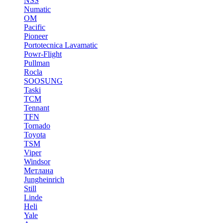
NSS
Numatic
OM
Pacific
Pioneer
Portotecnica Lavamatic
Powr-Flight
Pullman
Rocla
SOOSUNG
Taski
TCM
Tennant
TFN
Tornado
Toyota
TSM
Viper
Windsor
Метлана
Jungheinrich
Still
Linde
Heli
Yale