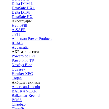
Delta DTM L
DataSafe HX+
Delta DTM
DataSafe HX
Аксессуары
HydroFill
A-SAFE
TVH
Anderson Power Products
REMA
Aquamatic
АКБ малой тяги
Powerbloc FPT
Powerbloc TP
NexSys Bloc
Odyssey
Hawker XFC
Trojan
Акб для техники
American-Lincoln
BALKANCAR
Balkancar-Record
BOSS
Chaobao
Cleanfix