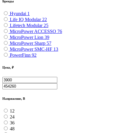
Бренды
Hyundai
1
Life IQ Modular
22
Lifetech Modular
25
MicroPower ACCESSO
76
MicroPower Lion
39
MicroPower Sharp
57
MicroPower SMC-HF
13
PowerFinn
92
Цена, ₽
Напряжение, В
12
24
36
48