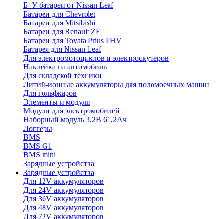
Б_У батареи от Nissan Leaf
Батареи для Chevrolet
Батареи для Mitsibishi
Батареи для Renault ZE
Батареи для Toyata Prius PHV
Батарея для Nissan Leaf
Для электромотоциклов и электроскутеров
Наклейка на автомобиль
Для складской техники
Литий-ионные аккумуляторы для поломоечных машин
Для гольфкаров
Элементы и модули
Модули для электромобилей
Наборный модуль 3,2В 61,2Ач
Логгеры
BMS
BMS G1
BMS mini
Зарядные устройства
Зарядные устройства
Для 12V аккумуляторов
Для 24V аккумуляторов
Для 36V аккумуляторов
Для 48V аккумуляторов
Для 72V аккумуляторов