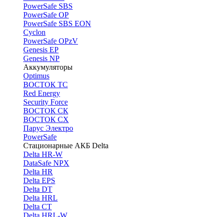
PоwerSafe SBS
PowerSafe OP
PоwerSafe SBS EON
Cyclon
PowerSafe OPzV
Genesis EP
Genesis NP
Аккумуляторы
Optimus
ВОСТОК ТС
Red Energy
Security Force
ВОСТОК СК
ВОСТОК СХ
Парус Электро
PowerSafe
Стационарные АКБ Delta
Delta HR-W
DataSafe NPX
Delta HR
Delta EPS
Delta DT
Delta HRL
Delta CT
Delta HRL-W