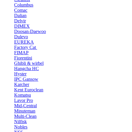
Columbus
Comac
Dalian
Delvir
DIMEX
Doosan-Daewoo
Dulevo
EUREKA
Factory Cat
FIMAP
Fiorentini
Ghibli & wirbel
Hangcha HC
Hyster
IPC Gansow
Karcher
Kent Euroclean
Komatsu
Lavor Pro
Mid-Central
Minuteman
Multi-Clean
Nilfisk
Nobles