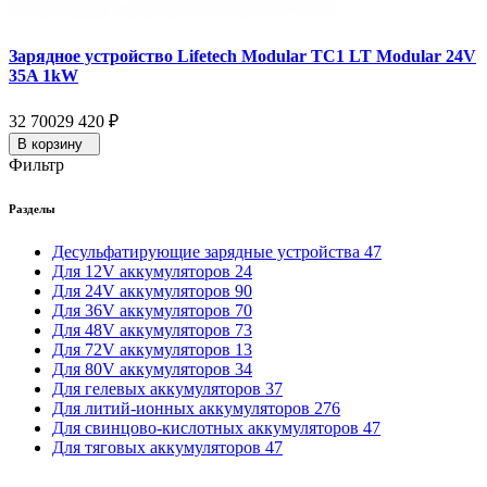
Зарядное устройство Lifetech Modular TC1 LT Modular 24V
35A 1kW
32 700
29 420
₽
В корзину
Фильтр
Разделы
Десульфатирующие зарядные устройства
47
Для 12V аккумуляторов
24
Для 24V аккумуляторов
90
Для 36V аккумуляторов
70
Для 48V аккумуляторов
73
Для 72V аккумуляторов
13
Для 80V аккумуляторов
34
Для гелевых аккумуляторов
37
Для литий-ионных аккумуляторов
276
Для свинцово-кислотных аккумуляторов
47
Для тяговых аккумуляторов
47