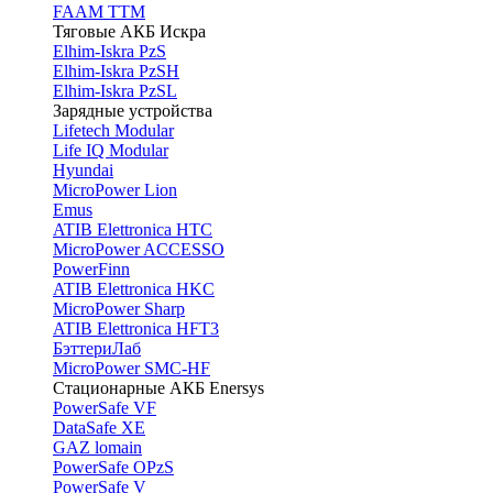
FAAM TTM
Тяговые АКБ Искра
Elhim-Iskra PzS
Elhim-Iskra PzSH
Elhim-Iskra PzSL
Зарядные устройства
Lifetech Modular
Life IQ Modular
Hyundai
MicroPower Lion
Emus
ATIB Elettronica HTC
MicroPower ACCESSO
PowerFinn
ATIB Elettronica HKC
MicroPower Sharp
ATIB Elettronica HFT3
БэттериЛаб
MicroPower SMC-HF
Стационарные АКБ Enersys
PowerSafe VF
DataSafe XE
GAZ lomain
PowerSafe OPzS
PowerSafe V