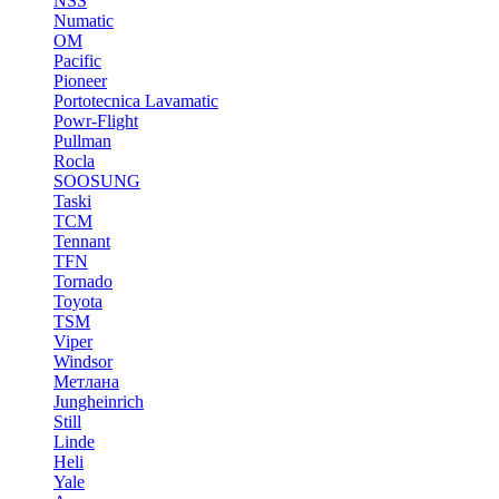
NSS
Numatic
OM
Pacific
Pioneer
Portotecnica Lavamatic
Powr-Flight
Pullman
Rocla
SOOSUNG
Taski
TCM
Tennant
TFN
Tornado
Toyota
TSM
Viper
Windsor
Метлана
Jungheinrich
Still
Linde
Heli
Yale