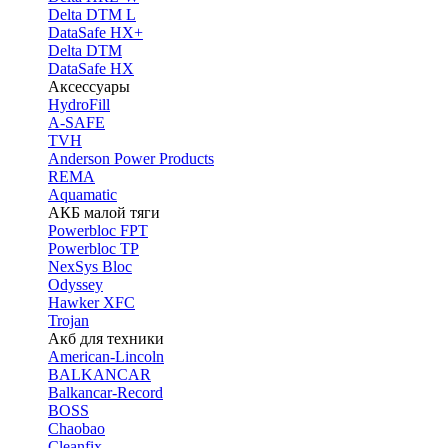
Delta DTM L
DataSafe HX+
Delta DTM
DataSafe HX
Аксессуары
HydroFill
A-SAFE
TVH
Anderson Power Products
REMA
Aquamatic
АКБ малой тяги
Powerbloc FPT
Powerbloc TP
NexSys Bloc
Odyssey
Hawker XFC
Trojan
Акб для техники
American-Lincoln
BALKANCAR
Balkancar-Record
BOSS
Chaobao
Cleanfix