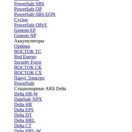
PоwerSafe SBS
PowerSafe OP
PоwerSafe SBS EON
Cyclon
PowerSafe OPzV
Genesis EP
Genesis NP
Аккумуляторы
Optimus
ВОСТОК ТС
Red Energy
Security Force
ВОСТОК СК
ВОСТОК СХ
Парус Электро
PowerSafe
Стационарные АКБ Delta
Delta HR-W
DataSafe NPX
Delta HR
Delta EPS
Delta DT
Delta HRL
Delta CT
Delta HRL-W