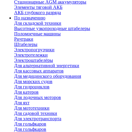
Стационарные AGM аккумуляторы
Элементы тяговой АКБ
АКБ глубокого разряда
По назначению
Для складской техники
Высотные узкопроходные штабелеры
Поломоечные машины
Ричтраки
Штабелеры
Электропогрузчики
Электротележки
Электроштабелёры
Для альтернативной энергетики
Для кассовых аппаратов
Для медицинского оборудования
Для морских судов
Для гидроциклов
Для катеров
Для лодочных моторов
Для яхт
Для мототехники
Для садовой техники
Для электротранспорта
Для гольфкаров
Для гольфкаров