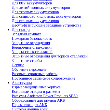
Для 80V аккумуляторов
Для литий-ионных аккумуляторов
Для тяговых аккумуляторов
Для свинцово-кислотных аккумуляторов
Для гелевых аккумуляторов
Десульфатирующие зарядные устройства
Для склада
Зарядная комната
Пожарная безопасность
Защитные ограждения
Бордюрные ограждения
Защита стоек стеллажей
Защитные ограждения для торцов стеллажей
Защитные столбы
Сервис
Обучение персонала
Разовые сервисные работы
Постоянное сервисное сопровожение
Аксессуары
Взрывозащищенные корпуса
Концевые отводы и разъемы
Разъемы Anderson Power Products SB50
Оборудование для замены АКБ
Перемычки для АКБ
Система долива воды