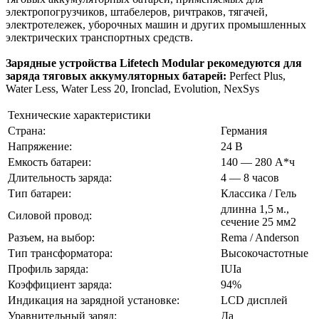
электропогрузчиков, штабелеров, ричтраков, тягачей,
электротележек, уборочных машин и других промышленных
электрических транспортных средств.
Зарядные устройства Lifetech Modular рекомедуются для
заряда тяговых аккумуляторных батарей:
Perfect Plus,
Water Less, Water Less 20, Ironclad, Evolution, NexSys
Технические характеристики
Страна:
Германия
Напряжение:
24 В
Емкость батареи:
140 — 280 А*ч
Длительность заряда:
4 — 8 часов
Тип батареи:
Классика / Гель
длинна 1,5 м.,
Силовой провод:
сечение 25 мм2
Разъем, на выбор:
Rema / Anderson
Тип трансформатора:
Высокочастотные
Профиль заряда:
IUIa
Коэффициент заряда:
94%
Индикация на зарядной установке:
LCD дисплей
Уравнительный заряд:
Да