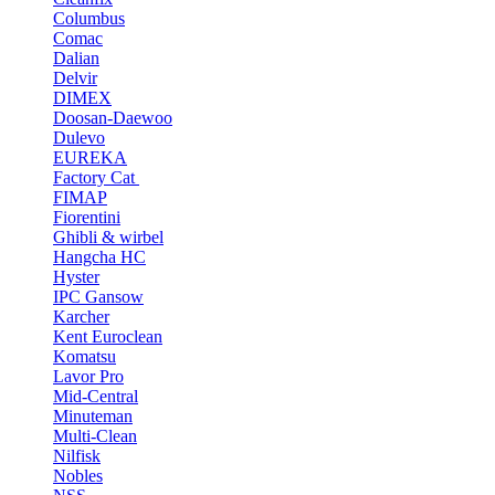
Columbus
Comac
Dalian
Delvir
DIMEX
Doosan-Daewoo
Dulevo
EUREKA
Factory Cat
FIMAP
Fiorentini
Ghibli & wirbel
Hangcha HC
Hyster
IPC Gansow
Karcher
Kent Euroclean
Komatsu
Lavor Pro
Mid-Central
Minuteman
Multi-Clean
Nilfisk
Nobles