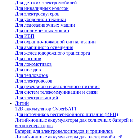
Для детских электромобилей
Для инвалидных колясок
Для электроскутеров
Для уборочной техники
Для ледозаливочных машин
Для поломоечных машин
Для ИБП
Для охранно-пожарной сигнализации
Для аварийного освещения
Для железнодорожного транспорта
Для вагонов
Для локомотивов
Для поездов
Для тепловозов
Для электровозов
Для резервного и автономного питания
Для систем телекоммуникации и связи
Для электростанций
Литий
12В аккумулятор CyberBATT
Для источников бесперебойного питания (ИБП)
Литий-ионные аккумуляторы для солнечных батарей и
ветрогенераторов
Батареи для электровелосипедов и трициклов
Литий-ионные аккумуляторы для электромобилей