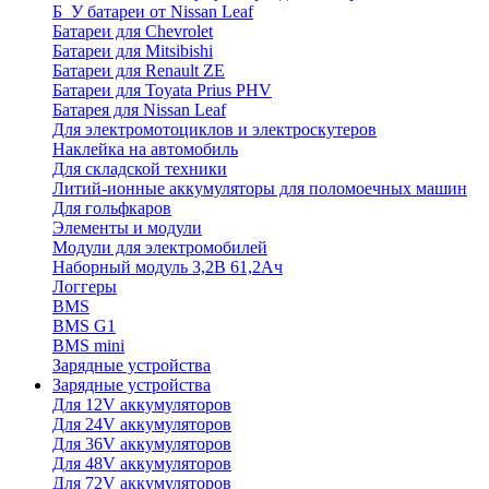
Б_У батареи от Nissan Leaf
Батареи для Chevrolet
Батареи для Mitsibishi
Батареи для Renault ZE
Батареи для Toyata Prius PHV
Батарея для Nissan Leaf
Для электромотоциклов и электроскутеров
Наклейка на автомобиль
Для складской техники
Литий-ионные аккумуляторы для поломоечных машин
Для гольфкаров
Элементы и модули
Модули для электромобилей
Наборный модуль 3,2В 61,2Ач
Логгеры
BMS
BMS G1
BMS mini
Зарядные устройства
Зарядные устройства
Для 12V аккумуляторов
Для 24V аккумуляторов
Для 36V аккумуляторов
Для 48V аккумуляторов
Для 72V аккумуляторов