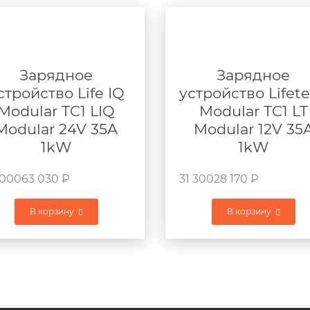
Зарядное
Зарядное
стройство Life IQ
устройство Lifet
Modular TC1 LIQ
Modular TC1 LT
Modular 24V 35A
Modular 12V 35
1kW
1kW
 000
63 030
₽
31 300
28 170
₽
В корзину
В корзину