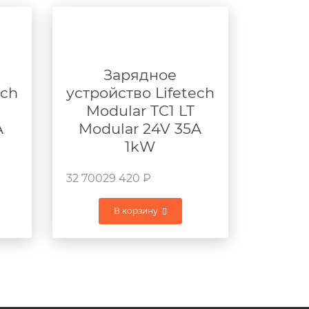
Зарядное
ech
устройство Lifetech
Modular TC1 LT
A
Modular 24V 35A
1kW
32 700
29 420
₽
В корзину