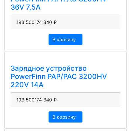
36V 7,5A
193 500
174 340
₽
В корзину
Зарядное устройство
PowerFinn PAP/PAC 3200HV
220V 14A
193 500
174 340
₽
В корзину