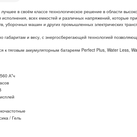
 лучшее в своём классе технологическое решение в области высок
 исполнения, всех емкостей и различных напряжений, которые пр
в, уборочных машин и других промышленных электрических трансп
 по габаритам и весу, с энергосберегающей технологией позволяющ
 к тяговым аккумуляторным батареям Perfect Plus, Water Less, Water
-560 А*ч
часов
В
исплей
кочастотные
сика / Гель