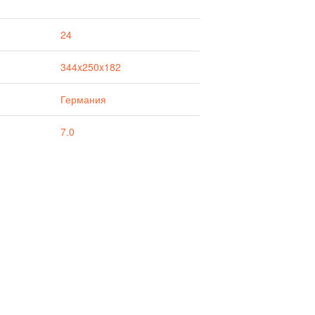
24
344x250x182
Германия
7.0