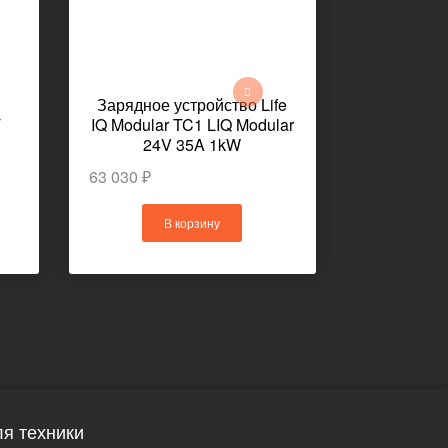
Зарядное устройство Life
Зарядн
T
IQ Modular TC1 LIQ Modular
Lifetech
24V 35A 1kW
Modula
63 030 ₽
55 970 ₽
В корзину
В
я техники