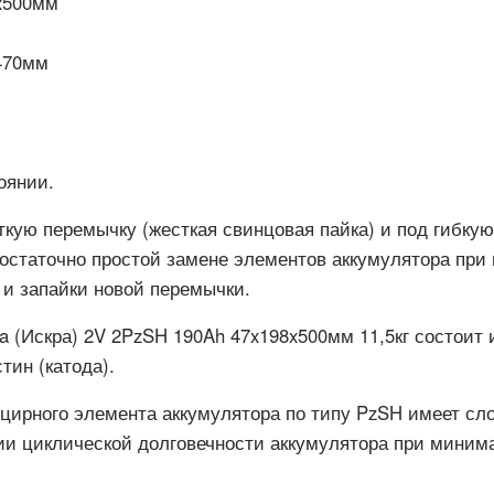
x500мм
470мм
оянии.
кую перемычку (жесткая свинцовая пайка) и под гибкую
остаточно простой замене элементов аккумулятора при 
 и запайки новой перемычки.
kra (Искра) 2V 2PzSH 190Ah 47x198x500мм 11,5кг состои
тин (катода).
нцирного элемента аккумулятора по типу PzSH имеет с
ии циклической долговечности аккумулятора при миним