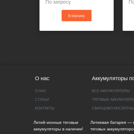
По запросу
По
В корзину
О нас
Аккумуляторы по
О НАС
ВСЕ АККУМУЛЯТОРЫ
СТАТЬИ
ТЯГОВЫЕ АККУМУЛЯТО
КОНТАКТЫ
СВИНЦОВО-КИСЛОТНЫ
Литий-ионные тяговые
Литиевая батарея — 
аккумуляторы в наличии!
тяговых аккумуляторо