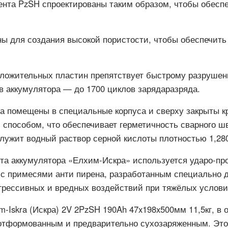
нта PzSH спроектированы таким образом, чтобы обеспе
ы для создания высокой пористости, чтобы обеспечит
оложительных пластин препятствует быстрому разрушен
в аккумулятора — до 1700 циклов зарядаразряда.
 помещены в специальные корпуса и сверху закрыты к
 способом, что обеспечивает герметичность сварного шв
лужит водный раствор серной кислоты плотностью 1,280
нта аккумулятора «Елхим-Искра» используется ударо-п
с примесями анти пирена, разработанным специально д
рессивных и вредных воздействий при тяжёлых услови
m-Iskra (Искра) 2V 2PzSH 190Ah 47x198x500мм 11,5кг, в 
 отформованным и предварительно сухозаряженным. Это