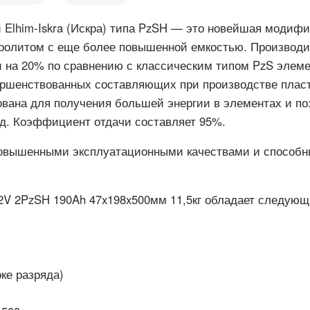
 Elhim-Iskra (Искра) типа PzSH — это новейшая модифи
тролитом с еще более повышенной емкостью. Производит
 на 20% по сравнению с классическим типом PzS элеме
вершенствованных составляющих при производстве плас
вана для получения большей энергии в элементах и по
яд. Коэффициент отдачи составляет 95%.
овышенными эксплуатационными качествами и способны
) 2V 2PzSH 190Ah 47x198x500мм 11,5кг обладает следую
ке разряда)