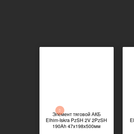
Элемент тяговой АКБ
Elhim-Iskra PzSH 2V 2PzSH
E
190Ah 47x198x500мм
11,5кг