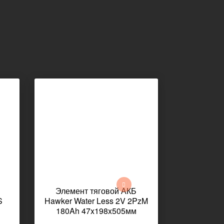
Элемент тяговой АКБ
Элемен
S
Hawker Water Less 2V 2PzM
Hawker Ev
180Ah 47x198x505мм
174Ah 
11,9кг