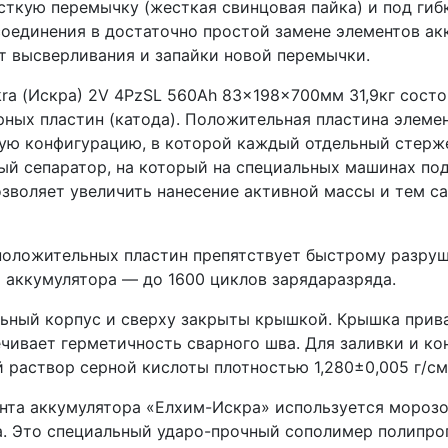
ткую перемычку (жесткая свинцовая пайка) и под гиб
оединения в достаточно простой замене элементов ак
т высверливания и запайки новой перемычки.
skra (Искра) 2V 4PzSL 560Ah 83x198x700мм 31,9кг сост
рных пластин (катода). Положительная пластина элеме
ную конфигурацию, в которой каждый отдельный стерж
й сепаратор, на который на специальных машинах по
позволяет увеличить нанесение активной массы и тем 
положительных пластин препятствует быстрому разруш
 аккумулятора — до 1600 циклов зарядаразряда.
ьный корпус и сверху закрыты крышкой. Крышка прива
чивает герметичность сварного шва. Для заливки и к
 раствор серной кислоты плотностью 1,280±0,005 г/см
ента аккумулятора «Елхим-Искра» используется мороз
а. Это специальный ударо-прочный сополимер полипро