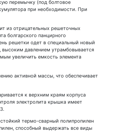
кую перемычку (под болтовое
кумулятора при необходимости. При
оит из отрицательных решеточных
нта болгарского панцирного
ень решетки одет в специальный новый
д высоким давлением утрамбовывается
самым увеличить емкость элемента
ению активной массы, что обеспечивает
ривается к верхним краям корпуса
онтроля электролита крышка имеет
3.
остойкий термо-сварный полипропилен
пилен, способный выдержать все виды