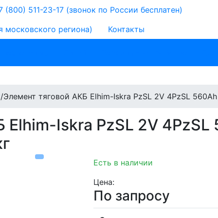
 (800) 511-23-17
(звонок по России бесплатен)
я московского региона)
Контакты
 назначению
Литий
Зарядные устройства
Для
у
/
Элемент тяговой АКБ Elhim-Iskra PzSL 2V 4PzSL 560A
 Elhim-Iskra PzSL 2V 4PzSL
кг
Есть в наличии
Цена:
По запросу