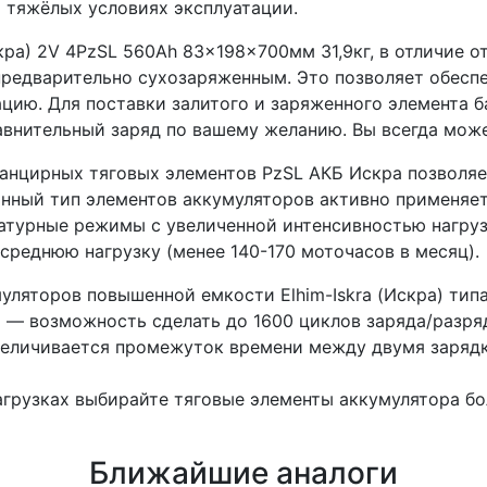
 тяжёлых условиях эксплуатации.
скра) 2V 4PzSL 560Ah 83x198x700мм 31,9кг, в отличие 
редварительно сухозаряженным. Это позволяет обеспе
ацию. Для поставки залитого и заряженного элемента 
авнительный заряд по вашему желанию. Вы всегда може
панцирных тяговых элементов PzSL АКБ Искра позволя
анный тип элементов аккумуляторов активно применяе
атурные режимы с увеличенной интенсивностью нагруз
среднюю нагрузку (менее 140-170 моточасов в месяц).
ляторов повышенной емкости Elhim-Iskra (Искра) типа
— возможность сделать до 1600 циклов заряда/разряд
величивается промежуток времени между двумя заряд
агрузках выбирайте тяговые элементы аккумулятора б
Ближайшие аналоги