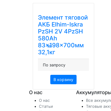
Элемент тяговой
АКБ Elhim-Iskra
PzSH 2V 4PzSH
580Ah
83x198x700мм
32,1кг
По запросу
В корзину
О нас
Аккумуляторы
О нас
Все аккуму
Статьи
Тяговые акк