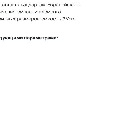
арии по стандартам Европейского
ичения емкости элемента
ритных размеров емкость 2V-го
ледующими параметрами: