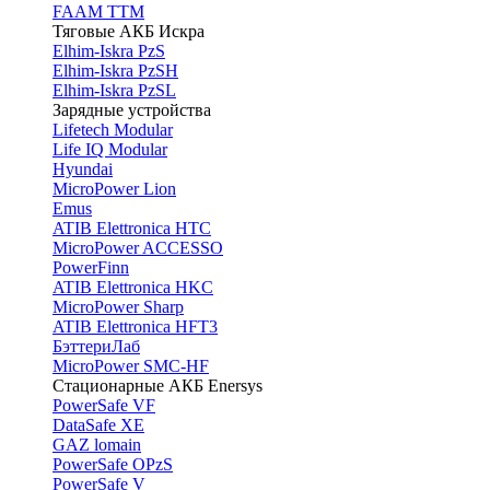
FAAM TTM
Тяговые АКБ Искра
Elhim-Iskra PzS
Elhim-Iskra PzSH
Elhim-Iskra PzSL
Зарядные устройства
Lifetech Modular
Life IQ Modular
Hyundai
MicroPower Lion
Emus
ATIB Elettronica HTC
MicroPower ACCESSO
PowerFinn
ATIB Elettronica HKC
MicroPower Sharp
ATIB Elettronica HFT3
БэттериЛаб
MicroPower SMC-HF
Стационарные АКБ Enersys
PowerSafe VF
DataSafe XE
GAZ lomain
PowerSafe OPzS
PowerSafe V