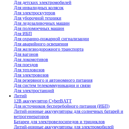
Для детских электромобилей
Для инвалидных колясок
Для электроскутеров
Для уборочной техники
Для ледозаливочных машин
Для поломоечных машин
Для ИБП
Для охранно-пожарной сигнализации
Для аварийного освещения
Для железнодорожного транспорта
Для вагонов
Для локомотивов
Для поездов
Для тепловозов
Для электровозов
Для резервного и автономного питания
Для систем телекоммуникации и связи
Для электростанций
Литий
12В аккумулятор CyberBATT
Для источников бесперебойного питания (ИБП)
Литий-ионные аккумуляторы для солнечных батарей и
ветрогенераторов
Батареи для электровелосипедов и трициклов
Литий-ионные аккумуляторы для электромобилей