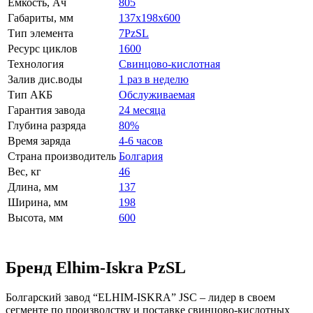
Емкость, Ач
805
Габариты, мм
137x198x600
Тип элемента
7PzSL
Ресурс циклов
1600
Технология
Свинцово-кислотная
Залив дис.воды
1 раз в неделю
Тип АКБ
Обслуживаемая
Гарантия завода
24 месяца
Глубина разряда
80%
Время заряда
4-6 часов
Страна производитель
Болгария
Вес, кг
46
Длина, мм
137
Ширина, мм
198
Высота, мм
600
Бренд Elhim-Iskra PzSL
Болгарский завод “ELHIM-ISKRA” JSC – лидер в своем
сегменте по производству и поставке свинцово-кислотных