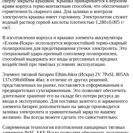
сверху закрыты крышкой. Крышка приваривается к верхним
краям корпуса термо-контактным способом, что обеспечивает
герметичность сварного шва. Для заливки и контроля
электролита крышка имеет горловину. Электролитом служит
водный раствор серной кислоты плотностью 1,280±0,005 г/
см3.
В изготовлении корпуса и крышки элемента аккумулятора
«Елхим-Искра» используется морозостойкий термо-сварный
полипропилен для предотвращения утечки электролита. Это
специальный ударо-прочный сополимер полипропилен,
способный выдержать все виды агрессивных и вредных
воздействий при тяжёлых условиях эксплуатации.
Элемент тяговой батареи Elhim-Iskra (Искра) 2V 7PzSL 805Ah
137x198x600мм 46кг, в отличие от других решений,
представленных на рынке, поставляется отформованным и
предварительно сухозаряженным. Это позволяет обеспечить
длительное хранение его на складе без потери ресурса до
ввода в эксплуатацию. Для поставки залитого и заряженного
элемента батареи дополнительно на заводе производится
заливка электролита и уравнительный заряд по вашему
желанию. Вы всегда можете сделать это самостоятельно.
Современная технология изготовления панцирных тяговых
элементов PzSL АКБ Искра позволяет обеспечить достаточно