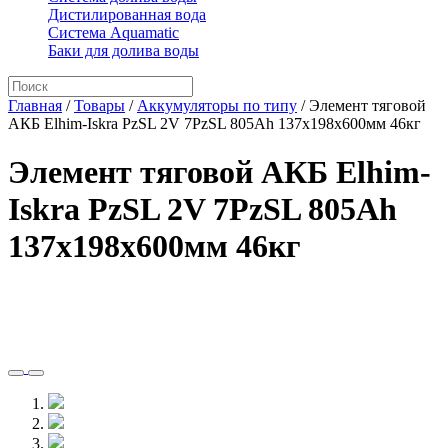
Дистилированная вода
Система Aquamatic
Баки для долива воды
Главная
/
Товары
/
Аккумуляторы по типу
/
Элемент тяговой
АКБ Elhim-Iskra PzSL 2V 7PzSL 805Ah 137x198x600мм 46кг
Элемент тяговой АКБ Elhim-
Iskra PzSL 2V 7PzSL 805Ah
137x198x600мм 46кг