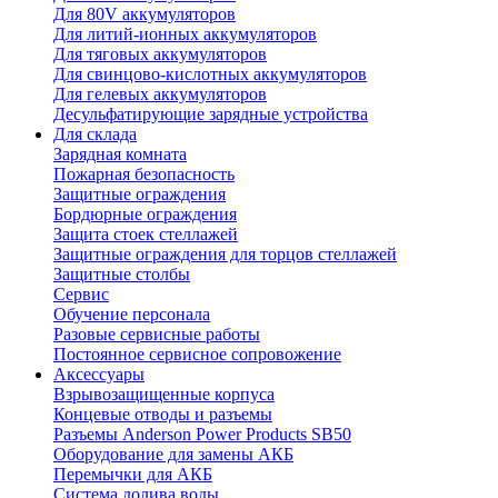
Для 80V аккумуляторов
Для литий-ионных аккумуляторов
Для тяговых аккумуляторов
Для свинцово-кислотных аккумуляторов
Для гелевых аккумуляторов
Десульфатирующие зарядные устройства
Для склада
Зарядная комната
Пожарная безопасность
Защитные ограждения
Бордюрные ограждения
Защита стоек стеллажей
Защитные ограждения для торцов стеллажей
Защитные столбы
Сервис
Обучение персонала
Разовые сервисные работы
Постоянное сервисное сопровожение
Аксессуары
Взрывозащищенные корпуса
Концевые отводы и разъемы
Разъемы Anderson Power Products SB50
Оборудование для замены АКБ
Перемычки для АКБ
Система долива воды