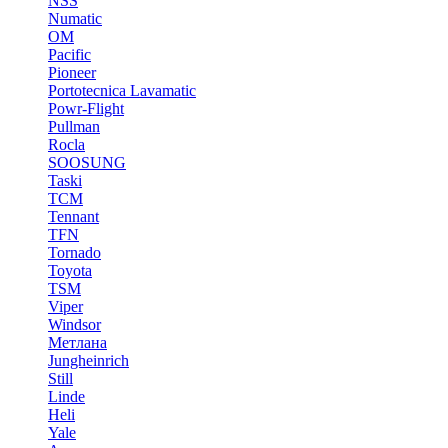
NSS
Numatic
OM
Pacific
Pioneer
Portotecnica Lavamatic
Powr-Flight
Pullman
Rocla
SOOSUNG
Taski
TCM
Tennant
TFN
Tornado
Toyota
TSM
Viper
Windsor
Метлана
Jungheinrich
Still
Linde
Heli
Yale