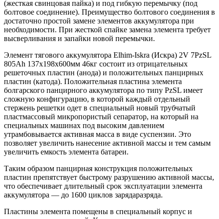
(жесткая свинцовая пайка) и под гибкую перемычку (под
болтовое соединение). Преимущество болтового соединения в
достаточно простой замене элементов аккумулятора при
необходимости. При жесткой спайке замена элемента требует
высверливания и запайки новой перемычки.
Элемент тягового аккумулятора Elhim-Iskra (Искра) 2V 7PzSL
805Ah 137x198x600мм 46кг состоит из отрицательных
решеточных пластин (анода) и положительных панцирных
пластин (катода). Положительная пластина элемента
болгарского панцирного аккумулятора по типу PzSL имеет
сложную конфигурацию, в которой каждый отдельный
стержень решетки одет в специальный новый трубчатый
пластмассовый микропористый сепаратор, на который на
специальных машинах под высоким давлением
утрамбовывается активная масса в виде суспензии. Это
позволяет увеличить нанесение активной массы и тем самым
увеличить емкость элемента батареи.
Таким образом панцирная конструкция положительных
пластин препятствует быстрому разрушению активной массы,
что обеспечивает длительный срок эксплуатации элемента
аккумулятора — до 1600 циклов зарядаразряда.
Пластины элемента помещены в специальный корпус и