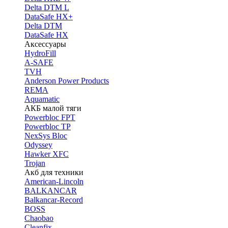
Delta DTM L
DataSafe HX+
Delta DTM
DataSafe HX
Аксессуары
HydroFill
A-SAFE
TVH
Anderson Power Products
REMA
Aquamatic
АКБ малой тяги
Powerbloc FPT
Powerbloc TP
NexSys Bloc
Odyssey
Hawker XFC
Trojan
Акб для техники
American-Lincoln
BALKANCAR
Balkancar-Record
BOSS
Chaobao
Cleanfix