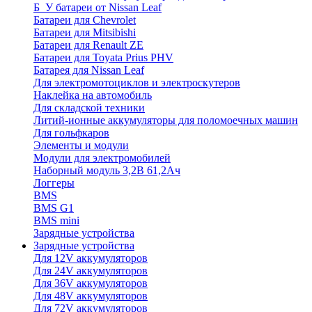
Б_У батареи от Nissan Leaf
Батареи для Chevrolet
Батареи для Mitsibishi
Батареи для Renault ZE
Батареи для Toyata Prius PHV
Батарея для Nissan Leaf
Для электромотоциклов и электроскутеров
Наклейка на автомобиль
Для складской техники
Литий-ионные аккумуляторы для поломоечных машин
Для гольфкаров
Элементы и модули
Модули для электромобилей
Наборный модуль 3,2В 61,2Ач
Логгеры
BMS
BMS G1
BMS mini
Зарядные устройства
Зарядные устройства
Для 12V аккумуляторов
Для 24V аккумуляторов
Для 36V аккумуляторов
Для 48V аккумуляторов
Для 72V аккумуляторов