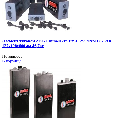
Элемент тяговой АКБ Elhim-Iskra PzSH 2V 7PzSH 875Ah
137x198x600мм 46,7кг
По запросу
В корзину