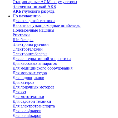
Стационарные AGM аккумуляторы
Элементы тяговой АКБ
АКБ глубокого разряда
По назначению
Для складской техники
Высотные узкопроходные штабелеры
Поломоечные машины
Ричтраки
Штабелеры
Электропогрузчики
Электротележки
Электроштабелёры
Для альтернативной энергетики
Для кассовых аппаратов
Для медицинского оборудования
Для морских судов
Для гидроциклов
Для катеров
Для лодочных моторов
Для яхт
Для мототехники
Для садовой техники
Для электротранспорта
Для гольфкаров
Для гольфкаров