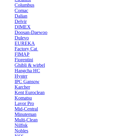
Columbus
Comac
Dalian
Delvir
DIMEX
Doosan-Daewoo
Dulevo
EUREKA
Factory Cat
FIMAP
Fiorentini
Ghibli & wirbel
Hangcha HC
Hyster
IPC Gansow
Karcher
Kent Euroclean
Komatsu
Lavor Pro
Mid-Central
Minuteman
Multi-Clean
Nilfisk
Nobles