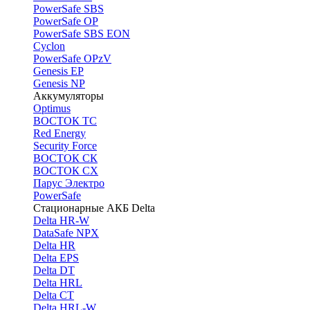
PоwerSafe SBS
PowerSafe OP
PоwerSafe SBS EON
Cyclon
PowerSafe OPzV
Genesis EP
Genesis NP
Аккумуляторы
Optimus
ВОСТОК ТС
Red Energy
Security Force
ВОСТОК СК
ВОСТОК СХ
Парус Электро
PowerSafe
Стационарные АКБ Delta
Delta HR-W
DataSafe NPX
Delta HR
Delta EPS
Delta DT
Delta HRL
Delta CT
Delta HRL-W