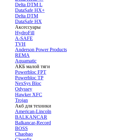
Delta DTM L
DataSafe HX+
Delta DTM
DataSafe HX
Аксессуары
HydroFill
A-SAFE
TVH
Anderson Power Products
REMA
Aquamatic
АКБ малой тяги
Powerbloc FPT
Powerbloc TP
NexSys Bloc
Odyssey
Hawker XFC
Trojan
Акб для техники
American-Lincoln
BALKANCAR
Balkancar-Record
BOSS
Chaobao
Cleanfix