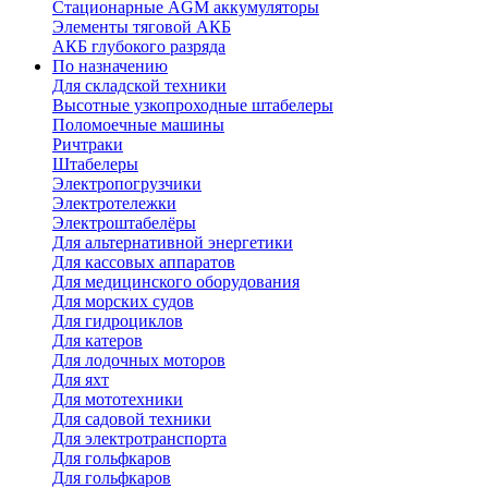
Стационарные AGM аккумуляторы
Элементы тяговой АКБ
АКБ глубокого разряда
По назначению
Для складской техники
Высотные узкопроходные штабелеры
Поломоечные машины
Ричтраки
Штабелеры
Электропогрузчики
Электротележки
Электроштабелёры
Для альтернативной энергетики
Для кассовых аппаратов
Для медицинского оборудования
Для морских судов
Для гидроциклов
Для катеров
Для лодочных моторов
Для яхт
Для мототехники
Для садовой техники
Для электротранспорта
Для гольфкаров
Для гольфкаров