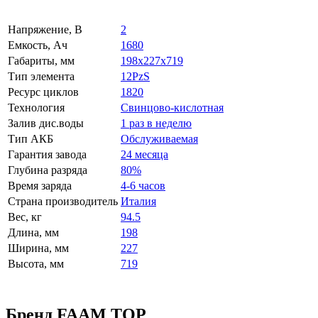
Напряжение, В
2
Емкость, Ач
1680
Габариты, мм
198x227x719
Тип элемента
12PzS
Ресурс циклов
1820
Технология
Свинцово-кислотная
Залив дис.воды
1 раз в неделю
Тип АКБ
Обслуживаемая
Гарантия завода
24 месяца
Глубина разряда
80%
Время заряда
4-6 часов
Страна производитель
Италия
Вес, кг
94.5
Длина, мм
198
Ширина, мм
227
Высота, мм
719
Бренд FAAM TOP