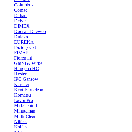
Columbus
Comac
Dalian
Delvir
DIMEX
Doosan-Daewoo
Dulevo
EUREKA
Factory Cat
FIMAP
Fiorentini
Ghibli & wirbel
Hangcha HC
Hyster
IPC Gansow
Karcher
Kent Euroclean
Komatsu
Lavor Pro
Mid-Central
Minuteman
Multi-Clean
Nilfisk
Nobles