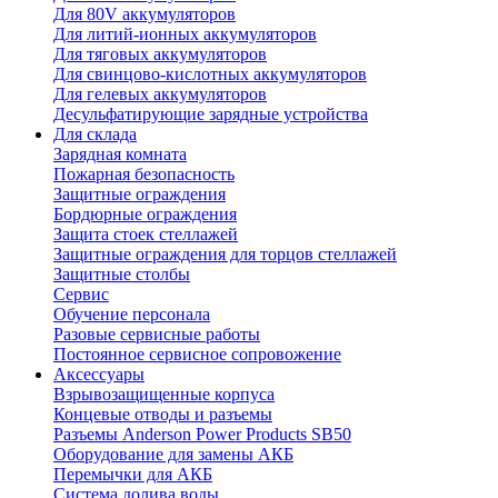
Для 80V аккумуляторов
Для литий-ионных аккумуляторов
Для тяговых аккумуляторов
Для свинцово-кислотных аккумуляторов
Для гелевых аккумуляторов
Десульфатирующие зарядные устройства
Для склада
Зарядная комната
Пожарная безопасность
Защитные ограждения
Бордюрные ограждения
Защита стоек стеллажей
Защитные ограждения для торцов стеллажей
Защитные столбы
Сервис
Обучение персонала
Разовые сервисные работы
Постоянное сервисное сопровожение
Аксессуары
Взрывозащищенные корпуса
Концевые отводы и разъемы
Разъемы Anderson Power Products SB50
Оборудование для замены АКБ
Перемычки для АКБ
Система долива воды