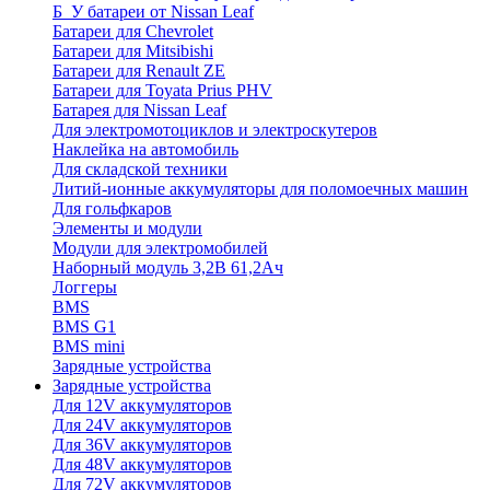
Б_У батареи от Nissan Leaf
Батареи для Chevrolet
Батареи для Mitsibishi
Батареи для Renault ZE
Батареи для Toyata Prius PHV
Батарея для Nissan Leaf
Для электромотоциклов и электроскутеров
Наклейка на автомобиль
Для складской техники
Литий-ионные аккумуляторы для поломоечных машин
Для гольфкаров
Элементы и модули
Модули для электромобилей
Наборный модуль 3,2В 61,2Ач
Логгеры
BMS
BMS G1
BMS mini
Зарядные устройства
Зарядные устройства
Для 12V аккумуляторов
Для 24V аккумуляторов
Для 36V аккумуляторов
Для 48V аккумуляторов
Для 72V аккумуляторов