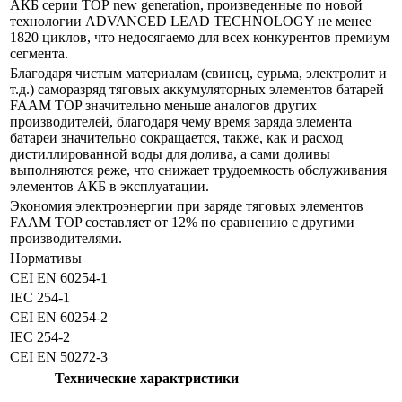
АКБ серии ТОР new generation, произведенные по новой
технологии ADVANCED LEAD TECHNOLOGY не менее
1820 циклов, что недосягаемо для всех конкурентов премиум
сегмента.
Благодаря чистым материалам (свинец, сурьма, электролит и
т.д.) саморазряд тяговых аккумуляторных элементов батарей
FAAM TOP значительно меньше аналогов других
производителей, благодаря чему время заряда элемента
батареи значительно сокращается, также, как и расход
дистиллированной воды для долива, а сами доливы
выполняются реже, что снижает трудоемкость обслуживания
элементов АКБ в эксплуатации.
Экономия электроэнергии при заряде тяговых элементов
FAAM TOP составляет от 12% по сравнению с другими
производителями.
Нормативы
CEI EN 60254-1
IEC 254-1
CEI EN 60254-2
IEC 254-2
CEI EN 50272-3
Технические характристики