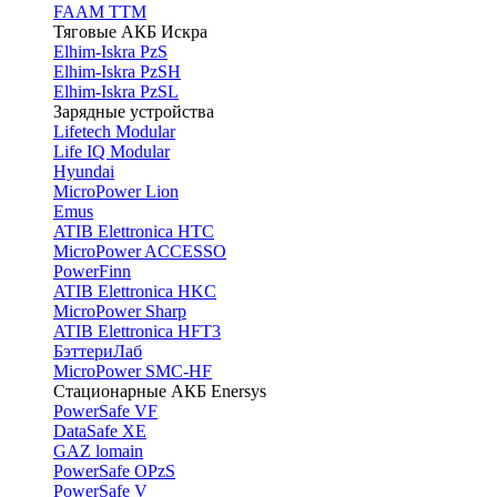
FAAM TTM
Тяговые АКБ Искра
Elhim-Iskra PzS
Elhim-Iskra PzSH
Elhim-Iskra PzSL
Зарядные устройства
Lifetech Modular
Life IQ Modular
Hyundai
MicroPower Lion
Emus
ATIB Elettronica HTC
MicroPower ACCESSO
PowerFinn
ATIB Elettronica HKC
MicroPower Sharp
ATIB Elettronica HFT3
БэттериЛаб
MicroPower SMC-HF
Стационарные АКБ Enersys
PowerSafe VF
DataSafe XE
GAZ lomain
PowerSafe OPzS
PowerSafe V