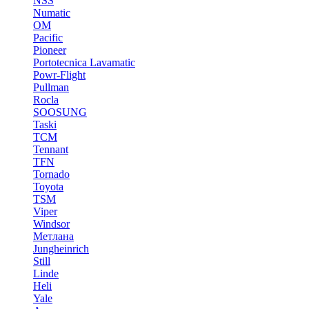
NSS
Numatic
OM
Pacific
Pioneer
Portotecnica Lavamatic
Powr-Flight
Pullman
Rocla
SOOSUNG
Taski
TCM
Tennant
TFN
Tornado
Toyota
TSM
Viper
Windsor
Метлана
Jungheinrich
Still
Linde
Heli
Yale