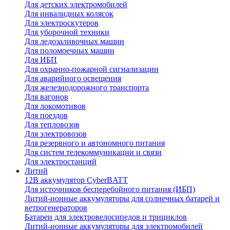
Для детских электромобилей
Для инвалидных колясок
Для электроскутеров
Для уборочной техники
Для ледозаливочных машин
Для поломоечных машин
Для ИБП
Для охранно-пожарной сигнализации
Для аварийного освещения
Для железнодорожного транспорта
Для вагонов
Для локомотивов
Для поездов
Для тепловозов
Для электровозов
Для резервного и автономного питания
Для систем телекоммуникации и связи
Для электростанций
Литий
12В аккумулятор CyberBATT
Для источников бесперебойного питания (ИБП)
Литий-ионные аккумуляторы для солнечных батарей и
ветрогенераторов
Батареи для электровелосипедов и трициклов
Литий-ионные аккумуляторы для электромобилей