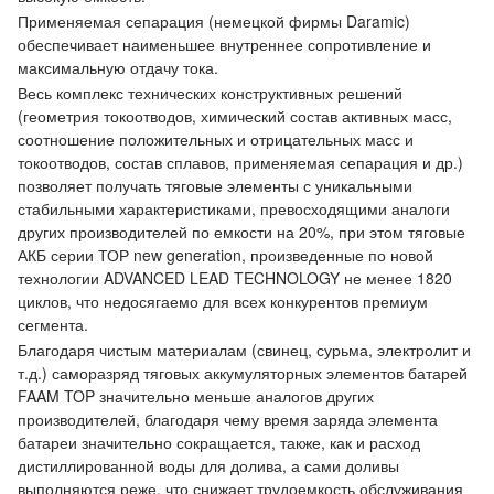
Применяемая сепарация (немецкой фирмы Daramic)
обеспечивает наименьшее внутреннее сопротивление и
максимальную отдачу тока.
Весь комплекс технических конструктивных решений
(геометрия токоотводов, химический состав активных масс,
соотношение положительных и отрицательных масс и
токоотводов, состав сплавов, применяемая сепарация и др.)
позволяет получать тяговые элементы с уникальными
стабильными характеристиками, превосходящими аналоги
других производителей по емкости на 20%, при этом тяговые
АКБ серии ТОР new generation, произведенные по новой
технологии ADVANCED LEAD TECHNOLOGY не менее 1820
циклов, что недосягаемо для всех конкурентов премиум
сегмента.
Благодаря чистым материалам (свинец, сурьма, электролит и
т.д.) саморазряд тяговых аккумуляторных элементов батарей
FAAM TOP значительно меньше аналогов других
производителей, благодаря чему время заряда элемента
батареи значительно сокращается, также, как и расход
дистиллированной воды для долива, а сами доливы
выполняются реже, что снижает трудоемкость обслуживания