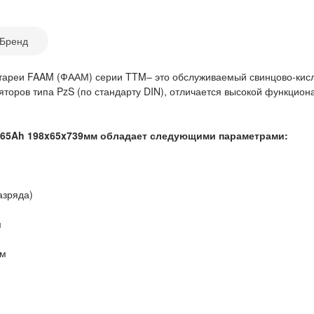
Бренд
атареи FAAM (ФААМ) серии TTM– это обслуживаемый свинцово-кис
ляторов типа PzS (по стандарту DIN), отличается высокой функци
465Ah 198x65x739мм обладает следующими параметрами:
азряда)
м
мм