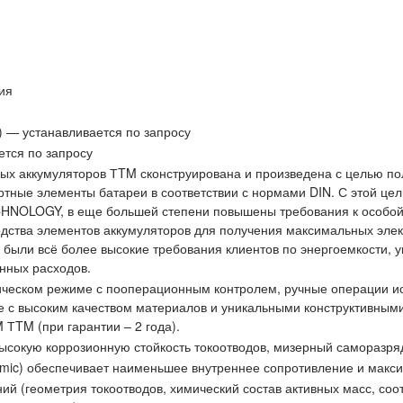
ия
) — устанавливается по запросу
ется по запросу
ых аккумуляторов ТTM сконструирована и произведена с целью по
артные элементы батареи в соответствии с нормами DIN. С этой ц
NOLOGY, в еще большей степени повышены требования к особой 
одства элементов аккумуляторов для получения максимальных элек
были всё более высокие требования клиентов по энергоемкости, у
нных расходов.
тическом режиме с пооперационным контролем, ручные операции ис
те с высоким качеством материалов и уникальными конструктивны
ТTM (при гарантии – 2 года).
ысокую коррозионную стойкость токоотводов, мизерный саморазряд
c) обеспечивает наименьшее внутреннее сопротивление и макси
ний (геометрия токоотводов, химический состав активных масс, с