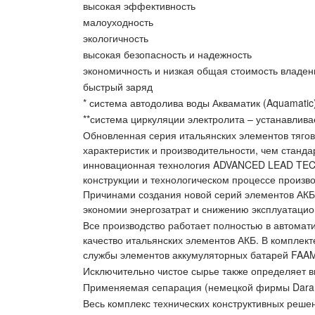
высокая эффективность
малоуходность
экологичность
высокая безопасность и надежность
экономичность и низкая общая стоимость владен
быстрый заряд
* система автодолива воды Акваматик (Aquamatic
**система циркуляции электролита – устанавлива
Обновленная серия итальянских элементов тягов
характеристик и производительности, чем станд
инновационная технология ADVANCED LEAD TECH
конструкции и технологическом процессе произв
Причинами создания новой серий элементов АКБ 
экономии энергозатрат и снижению эксплуатацио
Все производство работает полностью в автома
качество итальянских элементов АКБ. В комплек
службы элементов аккумуляторных батарей FAAM 
Исключительно чистое сырье также определяет в
Применяемая сепарация (немецкой фирмы Darami
Весь комплекс технических конструктивных реше