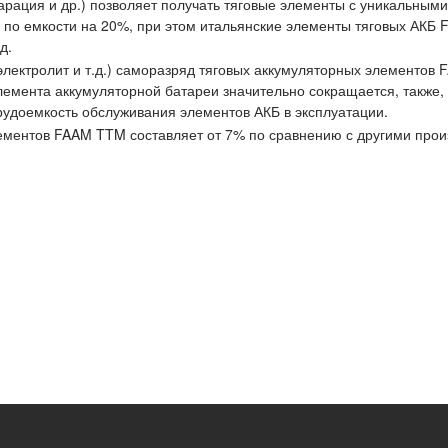
парация и др.) позволяет получать тяговые элементы с уникальным
о емкости на 20%, при этом итальянские элементы тяговых АКБ FA
д.
электролит и т.д.) саморазряд тяговых аккумуляторных элементов
лемента аккумуляторной батареи значительно сокращается, также, 
рудоемкость обслуживания элементов АКБ в эксплуатации.
лементов FAAM TTM составляет от 7% по сравнению с другими прои