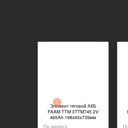
Элемент тяговой АКБ
FAAM TTM 3TTM745 2V
465Ah 198x65x739мм
По запросу
По