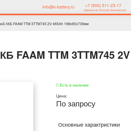
+7 (800) 511-23-17
info@e-battery.ru
(звонок по России бесплатен)
вой АКБ FAAM TTM 3TTM745 2V 465Ah 198x65x739мм
АКБ FAAM TTM 3TTM745 2V
Есть в наличии
Цена:
По запросу
Основные характристики