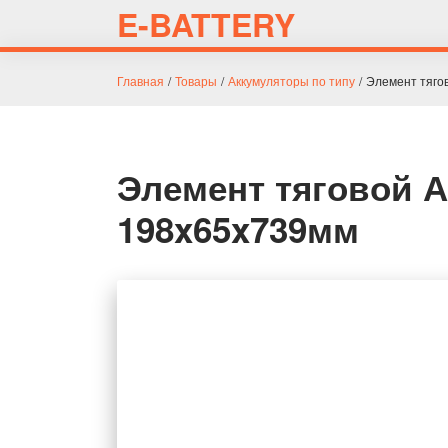
E-BATTERY
Главная
/
Товары
/
Аккумуляторы по типу
/
Элемент тяго
Элемент тяговой 
198x65x739мм