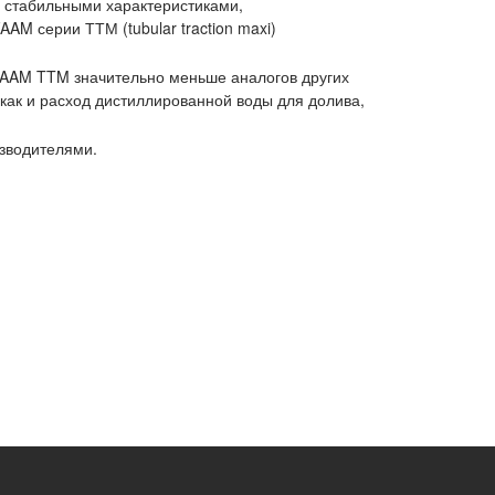
и стабильными характеристиками,
AM серии ТТМ (tubular traction maxi)
 FAAM TTM значительно меньше аналогов других
как и расход дистиллированной воды для долива,
зводителями.