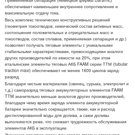
Применяемая сепарация (немецкой фирмы Daramic)
обеспечивает наименьшее внутреннее сопротивление и
максимальную отдачу тока.
Весь комплекс технических конструктивных решений
(геометрия токоотводов, химический состав активных масс,
соотношение положительных и отрицательных масс и
токоотводов, состав сплавов, применяемая сепарация и др.)
позволяет получать тяговые элементы с уникальными
стабильными характеристиками, превосходящими аналоги
других производителей по емкости на 20%, при этом
итальянские элементы тяговых АКБ FAAM серии ТТМ (tubular
traction maxi) обеспечивают не менее 1600 циклов заряд-
разряд.
Благодаря чистым материалам (свинец, сурьма, электролит и
т.д.) саморазряд тяговых аккумуляторных элементов FAAM
TTM значительно меньше аналогов других производителей,
благодаря чему время заряда элемента аккумуляторной
батареи значительно сокращается, также, как и расход
дистиллированной воды для долива, а сами доливы
выполняются реже, что снижает трудоемкость обслуживания
элементов АКБ в эксплуатации.
Экономия электроэнергии при заряде тяговых элементов