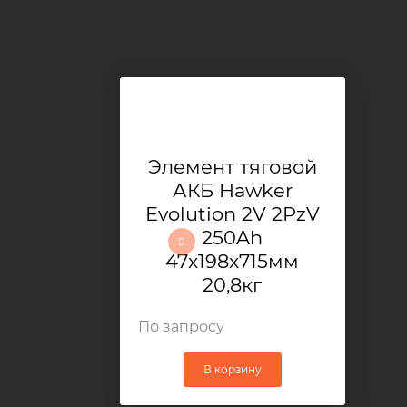
Элемент тяговой
АКБ Hawker
Evolution 2V 2PzV
250Ah
47x198x715мм
20,8кг
По запросу
В корзину