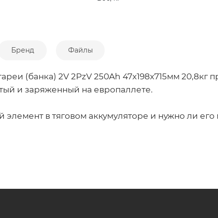
Бренд
Файлы
ареи (банка) 2V 2PzV 250Ah 47x198x715мм 20,8кг 
итый и заряженный на европаллете.
й элемент в тяговом аккумуляторе и нужно ли его 