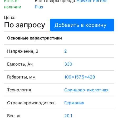
Есть в
Все товары бренда
Hawker Perfect
наличии
Plus
Цена:
По запросу
Добавить в корзину
Основные характристики
Напряжение, В
2
Емкость, Ач
330
Габариты, мм
109x157.5x428
Технология
Свинцово-кислотная
Страна производитель
Германия
Вес, кг
20.1