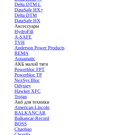
Delta DTM L
DataSafe HX+
Delta DTM
DataSafe HX
Аксессуары
HydroFill
A-SAFE
TVH
Anderson Power Products
REMA
Aquamatic
АКБ малой тяги
Powerbloc FPT
Powerbloc TP
NexSys Bloc
Odyssey
Hawker XFC
Trojan
Акб для техники
American-Lincoln
BALKANCAR
Balkancar-Record
BOSS
Chaobao
Cleanfix