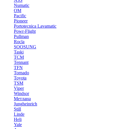
NSS
Numatic
OM
Pacific
Pioneer
Portotecnica Lavamatic
Powr-Flight
Pullman
Rocla
SOOSUNG
Taski
TCM
Tennant
TFN
Tornado
Toyota
TSM
Viper
Windsor
Метлана
Jungheinrich
Still
Linde
Heli
Yale