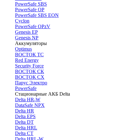
PоwerSafe SBS
PowerSafe OP
PоwerSafe SBS EON
Cyclon
PowerSafe OPzV
Genesis EP
Genesis NP
Аккумуляторы
Optimus
ВОСТОК ТС
Red Energy
Security Force
ВОСТОК СК
ВОСТОК СХ
Парус Электро
PowerSafe
Стационарные АКБ Delta
Delta HR-W
DataSafe NPX
Delta HR
Delta EPS
Delta DT
Delta HRL
Delta CT
Delta HRL-W