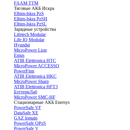
FAAM TTM
Тяговые АКБ Искра
Elhim-Iskra PzS
Elhim-Iskra PzSH
Elhim-Iskra PzSL
Зарядные устройства
Lifetech Modular
Life IQ Modular
Hyundai
MicroPower Lion
Emus
ATIB Elettronica HTC
MicroPower ACCESSO
PowerFinn
ATIB Elettronica HKC
MicroPower Sharp
ATIB Elettronica HFT3
БэттериЛаб
MicroPower SMC-HF
Стационарные АКБ Enersys
PowerSafe VF
DataSafe XE
GAZ lomain
PowerSafe OPzS
PowerSafe V