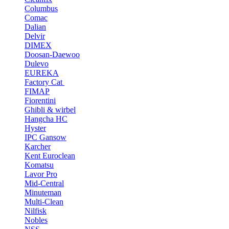
Columbus
Comac
Dalian
Delvir
DIMEX
Doosan-Daewoo
Dulevo
EUREKA
Factory Cat
FIMAP
Fiorentini
Ghibli & wirbel
Hangcha HC
Hyster
IPC Gansow
Karcher
Kent Euroclean
Komatsu
Lavor Pro
Mid-Central
Minuteman
Multi-Clean
Nilfisk
Nobles