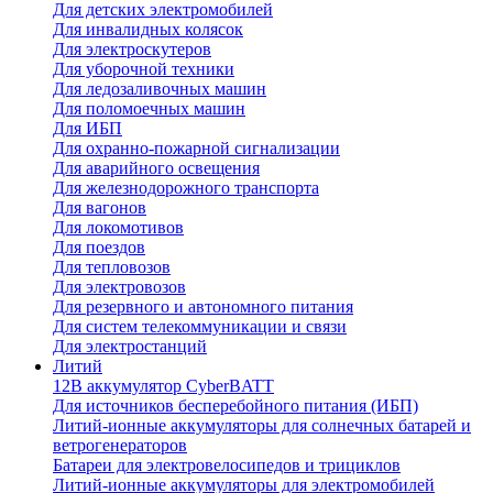
Для детских электромобилей
Для инвалидных колясок
Для электроскутеров
Для уборочной техники
Для ледозаливочных машин
Для поломоечных машин
Для ИБП
Для охранно-пожарной сигнализации
Для аварийного освещения
Для железнодорожного транспорта
Для вагонов
Для локомотивов
Для поездов
Для тепловозов
Для электровозов
Для резервного и автономного питания
Для систем телекоммуникации и связи
Для электростанций
Литий
12В аккумулятор CyberBATT
Для источников бесперебойного питания (ИБП)
Литий-ионные аккумуляторы для солнечных батарей и
ветрогенераторов
Батареи для электровелосипедов и трициклов
Литий-ионные аккумуляторы для электромобилей