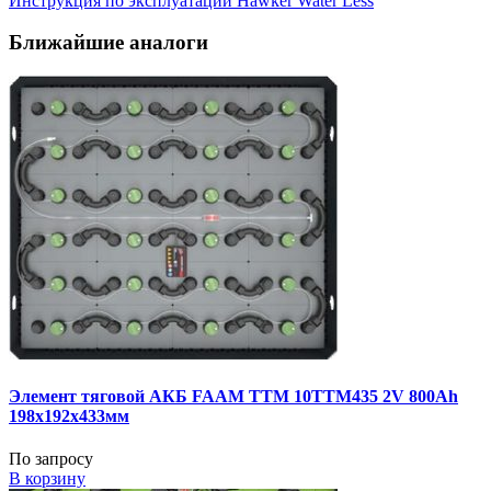
Инструкция по эксплуатации Hawker Water Less
Ближайшие аналоги
Элемент тяговой АКБ FAAM TTM 10TTM435 2V 800Ah
198x192x433мм
По запросу
В корзину