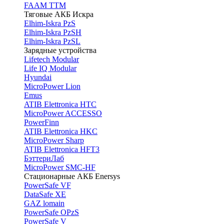
FAAM TTM
Тяговые АКБ Искра
Elhim-Iskra PzS
Elhim-Iskra PzSH
Elhim-Iskra PzSL
Зарядные устройства
Lifetech Modular
Life IQ Modular
Hyundai
MicroPower Lion
Emus
ATIB Elettronica HTC
MicroPower ACCESSO
PowerFinn
ATIB Elettronica HKC
MicroPower Sharp
ATIB Elettronica HFT3
БэттериЛаб
MicroPower SMC-HF
Стационарные АКБ Enersys
PowerSafe VF
DataSafe XE
GAZ lomain
PowerSafe OPzS
PowerSafe V