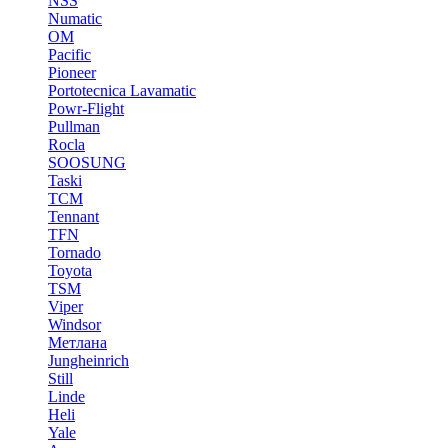
NSS
Numatic
OM
Pacific
Pioneer
Portotecnica Lavamatic
Powr-Flight
Pullman
Rocla
SOOSUNG
Taski
TCM
Tennant
TFN
Tornado
Toyota
TSM
Viper
Windsor
Метлана
Jungheinrich
Still
Linde
Heli
Yale