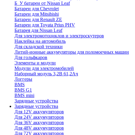
Б_У батареи от Nissan Leaf
Батареи для Chevrolet
Батареи для Mitsibishi
Батареи для Renault ZE
Батареи для Toyata Prius PHV
Батарея для Nissan Leaf
Для электромотоциклов и электроскутеров
Наклейка на автомобиль
Для складской техники
Литий-ионные аккумуляторы для поломоечных машин
Для гольфкаров
Элементы и модули
Модули для электромобилей
Наборный модуль 3,2В 61,2Ач
Логгеры
BMS
BMS G1
BMS mini
Зарядные устройства
Зарядные устройства
Для 12V аккумуляторов
Для 24V аккумуляторов
Для 36V аккумуляторов
Для 48V аккумуляторов
Для 72V аккумуляторов