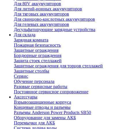
Для 80V аккумуляторов
Для литий-ионных аккумуляторов
Для тяговых аккумуляторов
Для свинцово-кислотных аккумуляторов
Для гелевых аккумуляторов
Десульфатирующие зарядные устройства
Для склада
Зарядная комната
Пожарная безопасность
Защитные ограждения
Бордюрные ограждения
Защита стоек стеллажей
Защитные ограждения для торцов стеллажей
Защитные столбы
Сервис
Обучение персонала
Разовые сервисные работы
Постоянное сервисное сопровожение
Аксессуары
Взрывозащищенные корпуса
Концевые отводы и разъемы
Разъемы Anderson Power Products SB50
Оборудование для замены АКБ
Перемычки для АКБ
Система долива воды