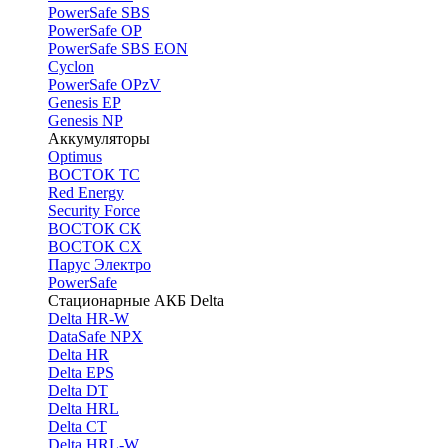
PоwerSafe SBS
PowerSafe OP
PоwerSafe SBS EON
Cyclon
PowerSafe OPzV
Genesis EP
Genesis NP
Аккумуляторы
Optimus
ВОСТОК ТС
Red Energy
Security Force
ВОСТОК СК
ВОСТОК СХ
Парус Электро
PowerSafe
Стационарные АКБ Delta
Delta HR-W
DataSafe NPX
Delta HR
Delta EPS
Delta DT
Delta HRL
Delta CT
Delta HRL-W