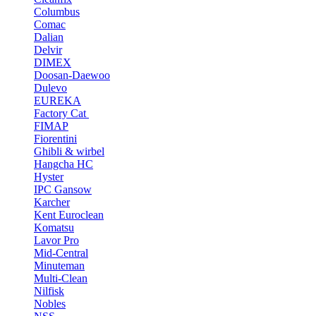
Columbus
Comac
Dalian
Delvir
DIMEX
Doosan-Daewoo
Dulevo
EUREKA
Factory Cat
FIMAP
Fiorentini
Ghibli & wirbel
Hangcha HC
Hyster
IPC Gansow
Karcher
Kent Euroclean
Komatsu
Lavor Pro
Mid-Central
Minuteman
Multi-Clean
Nilfisk
Nobles