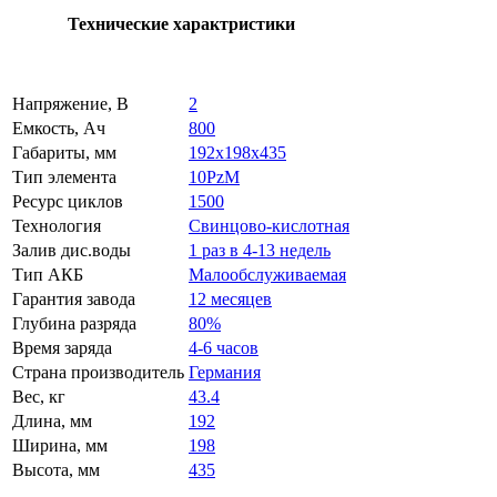
Технические характристики
Напряжение, В
2
Емкость, Ач
800
Габариты, мм
192x198x435
Тип элемента
10PzM
Ресурс циклов
1500
Технология
Свинцово-кислотная
Залив дис.воды
1 раз в 4-13 недель
Тип АКБ
Малообслуживаемая
Гарантия завода
12 месяцев
Глубина разряда
80%
Время заряда
4-6 часов
Страна производитель
Германия
Вес, кг
43.4
Длина, мм
192
Ширина, мм
198
Высота, мм
435