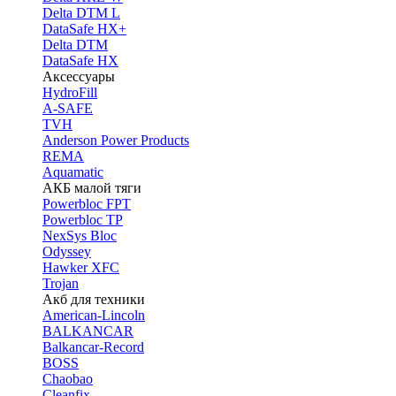
Delta DTM L
DataSafe HX+
Delta DTM
DataSafe HX
Аксессуары
HydroFill
A-SAFE
TVH
Anderson Power Products
REMA
Aquamatic
АКБ малой тяги
Powerbloc FPT
Powerbloc TP
NexSys Bloc
Odyssey
Hawker XFC
Trojan
Акб для техники
American-Lincoln
BALKANCAR
Balkancar-Record
BOSS
Chaobao
Cleanfix