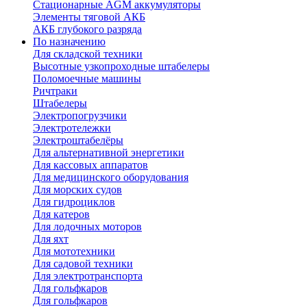
Стационарные AGM аккумуляторы
Элементы тяговой АКБ
АКБ глубокого разряда
По назначению
Для складской техники
Высотные узкопроходные штабелеры
Поломоечные машины
Ричтраки
Штабелеры
Электропогрузчики
Электротележки
Электроштабелёры
Для альтернативной энергетики
Для кассовых аппаратов
Для медицинского оборудования
Для морских судов
Для гидроциклов
Для катеров
Для лодочных моторов
Для яхт
Для мототехники
Для садовой техники
Для электротранспорта
Для гольфкаров
Для гольфкаров