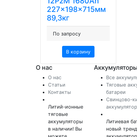
12PzM 1680Ah
227x198x715мм
89,3кг
По запросу
В корзину
О нас
Аккумуляторы
О нас
Все аккуму
Статьи
Тяговые акк
Контакты
батареи
Свинцово-к
Литий-ионные
аккумулято
тяговые
аккумуляторы
Литиевая ба
в наличии! Вы
новый тренд
можете
аккумулятор