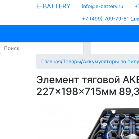
E-BATTERY
info@e-battery.ru
+7
+7 (499) 709-79-81
(дл
Бренды
Аккумуляторы по типу
По
Главная
/
Товары
/
Аккумуляторы по тип
Элемент тяговой АК
227x198x715мм 89,3