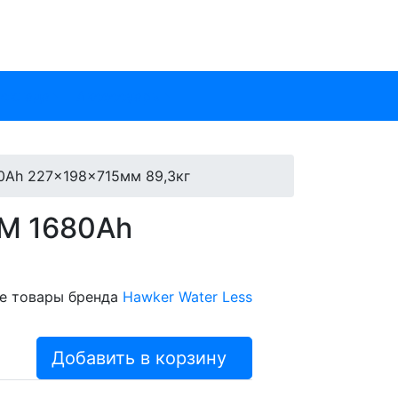
 склада
Аксессуары
80Ah 227x198x715мм 89,3кг
zM 1680Ah
е товары бренда
Hawker Water Less
Добавить в корзину