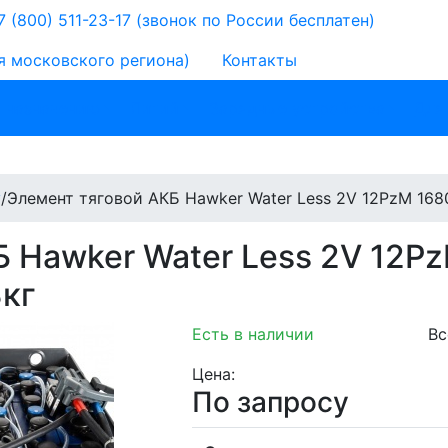
 (800) 511-23-17
(звонок по России бесплатен)
я московского региона)
Контакты
 назначению
Литий
Зарядные устройства
Для
у
/
Элемент тяговой АКБ Hawker Water Less 2V 12PzM 16
Б Hawker Water Less 2V 12P
кг
Есть в наличии
Вс
Цена:
По запросу