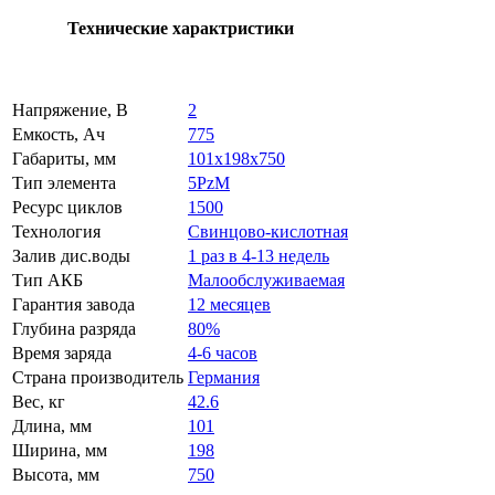
Технические характристики
Напряжение, В
2
Емкость, Ач
775
Габариты, мм
101x198x750
Тип элемента
5PzM
Ресурс циклов
1500
Технология
Свинцово-кислотная
Залив дис.воды
1 раз в 4-13 недель
Тип АКБ
Малообслуживаемая
Гарантия завода
12 месяцев
Глубина разряда
80%
Время заряда
4-6 часов
Страна производитель
Германия
Вес, кг
42.6
Длина, мм
101
Ширина, мм
198
Высота, мм
750