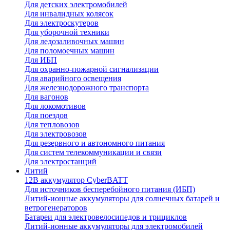
Для детских электромобилей
Для инвалидных колясок
Для электроскутеров
Для уборочной техники
Для ледозаливочных машин
Для поломоечных машин
Для ИБП
Для охранно-пожарной сигнализации
Для аварийного освещения
Для железнодорожного транспорта
Для вагонов
Для локомотивов
Для поездов
Для тепловозов
Для электровозов
Для резервного и автономного питания
Для систем телекоммуникации и связи
Для электростанций
Литий
12В аккумулятор CyberBATT
Для источников бесперебойного питания (ИБП)
Литий-ионные аккумуляторы для солнечных батарей и
ветрогенераторов
Батареи для электровелосипедов и трициклов
Литий-ионные аккумуляторы для электромобилей