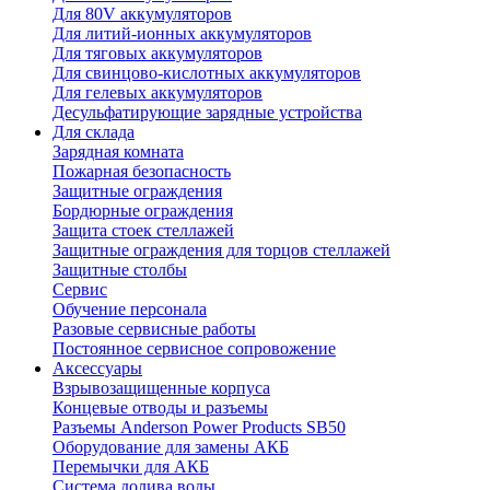
Для 80V аккумуляторов
Для литий-ионных аккумуляторов
Для тяговых аккумуляторов
Для свинцово-кислотных аккумуляторов
Для гелевых аккумуляторов
Десульфатирующие зарядные устройства
Для склада
Зарядная комната
Пожарная безопасность
Защитные ограждения
Бордюрные ограждения
Защита стоек стеллажей
Защитные ограждения для торцов стеллажей
Защитные столбы
Сервис
Обучение персонала
Разовые сервисные работы
Постоянное сервисное сопровожение
Аксессуары
Взрывозащищенные корпуса
Концевые отводы и разъемы
Разъемы Anderson Power Products SB50
Оборудование для замены АКБ
Перемычки для АКБ
Система долива воды