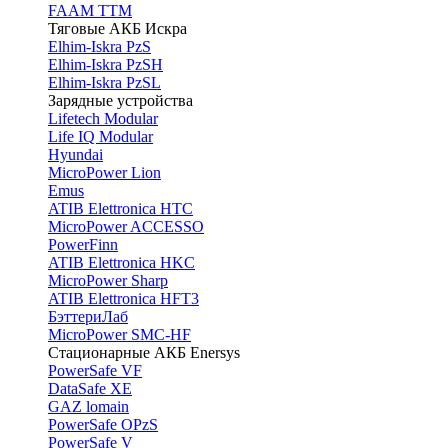
FAAM TTM
Тяговые АКБ Искра
Elhim-Iskra PzS
Elhim-Iskra PzSH
Elhim-Iskra PzSL
Зарядные устройства
Lifetech Modular
Life IQ Modular
Hyundai
MicroPower Lion
Emus
ATIB Elettronica HTC
MicroPower ACCESSO
PowerFinn
ATIB Elettronica HKC
MicroPower Sharp
ATIB Elettronica HFT3
БэттериЛаб
MicroPower SMC-HF
Стационарные АКБ Enersys
PowerSafe VF
DataSafe XE
GAZ lomain
PowerSafe OPzS
PowerSafe V