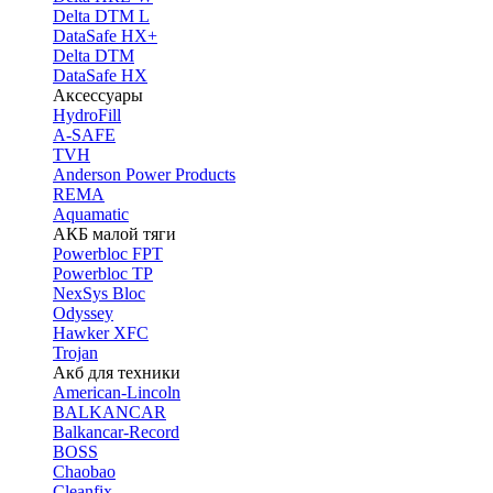
Delta DTM L
DataSafe HX+
Delta DTM
DataSafe HX
Аксессуары
HydroFill
A-SAFE
TVH
Anderson Power Products
REMA
Aquamatic
АКБ малой тяги
Powerbloc FPT
Powerbloc TP
NexSys Bloc
Odyssey
Hawker XFC
Trojan
Акб для техники
American-Lincoln
BALKANCAR
Balkancar-Record
BOSS
Chaobao
Cleanfix