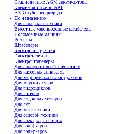
Стационарные AGM аккумуляторы
Элементы тяговой АКБ
АКБ глубокого разряда
По назначению
Для складской техники
Высотные узкопроходные штабелеры
Поломоечные машины
Ричтраки
Штабелеры
Электропогрузчики
Электротележки
Электроштабелёры
Для альтернативной энергетики
Для кассовых аппаратов
Для медицинского оборудования
Для морских судов
Для гидроциклов
Для катеров
Для лодочных моторов
Для яхт
Для мототехники
Для садовой техники
Для электротранспорта
Для гольфкаров
Для гольфкаров