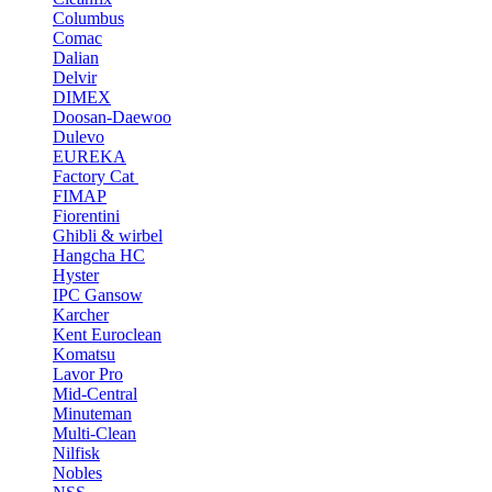
Columbus
Comac
Dalian
Delvir
DIMEX
Doosan-Daewoo
Dulevo
EUREKA
Factory Cat
FIMAP
Fiorentini
Ghibli & wirbel
Hangcha HC
Hyster
IPC Gansow
Karcher
Kent Euroclean
Komatsu
Lavor Pro
Mid-Central
Minuteman
Multi-Clean
Nilfisk
Nobles