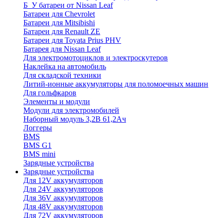
Б_У батареи от Nissan Leaf
Батареи для Chevrolet
Батареи для Mitsibishi
Батареи для Renault ZE
Батареи для Toyata Prius PHV
Батарея для Nissan Leaf
Для электромотоциклов и электроскутеров
Наклейка на автомобиль
Для складской техники
Литий-ионные аккумуляторы для поломоечных машин
Для гольфкаров
Элементы и модули
Модули для электромобилей
Наборный модуль 3,2В 61,2Ач
Логгеры
BMS
BMS G1
BMS mini
Зарядные устройства
Зарядные устройства
Для 12V аккумуляторов
Для 24V аккумуляторов
Для 36V аккумуляторов
Для 48V аккумуляторов
Для 72V аккумуляторов