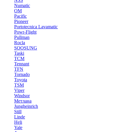
NSS
Numatic
OM
Pacific
Pioneer
Portotecnica Lavamatic
Powr-Flight
Pullman
Rocla
SOOSUNG
Taski
TCM
Tennant
TFN
Tornado
Toyota
TSM
Viper
Windsor
Метлана
Jungheinrich
Still
Linde
Heli
Yale