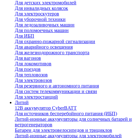
Для детских электромобилей
Для инвалидных колясок
Для электроскутеров
Для уборочной техники
Для ледозаливочных машин
Для поломоечных машин
Для ИБП
Для охранно-пожарной сигнализации
Для аварийного освещения
Для железнодорожного транспорта
Для вагонов
Для локомотивов
Для поездов
Для тепловозов
Для электровозов
Для резервного и автономного питания
Для систем телекоммуникации и связи
Для электростанций
Литий
12В аккумулятор CyberBATT
Для источников бесперебойного питания (ИБП)
Литий-ионные аккумуляторы для солнечных батарей и
ветрогенераторов
Батареи для электровелосипедов и трициклов
Литий-ионные аккумуляторы для электромобилей