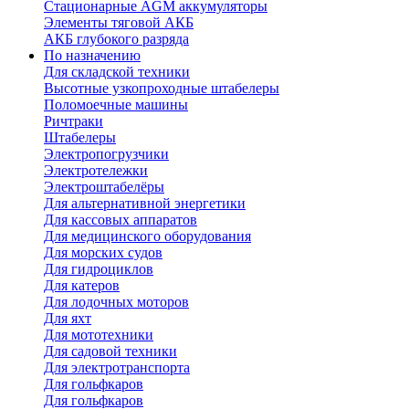
Стационарные AGM аккумуляторы
Элементы тяговой АКБ
АКБ глубокого разряда
По назначению
Для складской техники
Высотные узкопроходные штабелеры
Поломоечные машины
Ричтраки
Штабелеры
Электропогрузчики
Электротележки
Электроштабелёры
Для альтернативной энергетики
Для кассовых аппаратов
Для медицинского оборудования
Для морских судов
Для гидроциклов
Для катеров
Для лодочных моторов
Для яхт
Для мототехники
Для садовой техники
Для электротранспорта
Для гольфкаров
Для гольфкаров