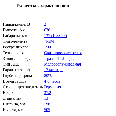
Технические характристики
Напряжение, В
2
Емкость, Ач
630
Габариты, мм
137x198x505
Тип элемента
7PzM
Ресурс циклов
1500
Технология
Свинцово-кислотная
Залив дис.воды
1 раз в 4-13 недель
Тип АКБ
Малообслуживаемая
Гарантия завода
12 месяцев
Глубина разряда
80%
Время заряда
4-6 часов
Страна производитель
Германия
Вес, кг
37.2
Длина, мм
137
Ширина, мм
198
Высота, мм
505