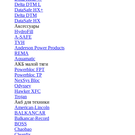
Delta DTM L
DataSafe HX+
Delta DTM
DataSafe HX
Аксессуары
HydroFill
A-SAFE
TVH
Anderson Power Products
REMA
Aquamatic
АКБ малой тяги
Powerbloc FPT
Powerbloc TP
NexSys Bloc
Odyssey
Hawker XFC
Trojan
Акб для техники
American-Lincoln
BALKANCAR
Balkancar-Record
BOSS
Chaobao
Cleanfix