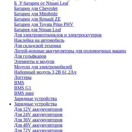
Б_У батареи от Nissan Leaf
Батареи для Chevrolet
Батареи для Mitsibishi
Батареи для Renault ZE
Батареи для Toyata Prius PHV
Батарея для Nissan Leaf
Для электромотоциклов и электроскутеров
Наклейка на автомобиль
Для складской техники
Литий-ионные аккумуляторы для поломоечных машин
Для гольфкаров
Элементы и модули
Модули для электромобилей
Наборный модуль 3,2В 61,2Ач
Логгеры
BMS
BMS G1
BMS mini
Зарядные устройства
Зарядные устройства
Для 12V аккумуляторов
Для 24V аккумуляторов
Для 36V аккумуляторов
Для 48V аккумуляторов
Для 72V аккумуляторов