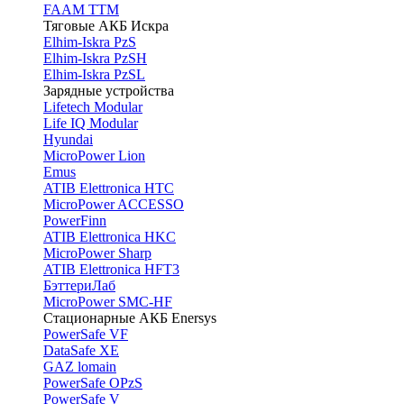
FAAM TTM
Тяговые АКБ Искра
Elhim-Iskra PzS
Elhim-Iskra PzSH
Elhim-Iskra PzSL
Зарядные устройства
Lifetech Modular
Life IQ Modular
Hyundai
MicroPower Lion
Emus
ATIB Elettronica HTC
MicroPower ACCESSO
PowerFinn
ATIB Elettronica HKC
MicroPower Sharp
ATIB Elettronica HFT3
БэттериЛаб
MicroPower SMC-HF
Стационарные АКБ Enersys
PowerSafe VF
DataSafe XE
GAZ lomain
PowerSafe OPzS
PowerSafe V