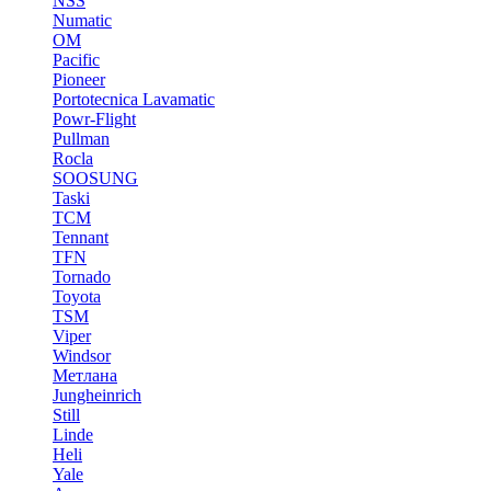
NSS
Numatic
OM
Pacific
Pioneer
Portotecnica Lavamatic
Powr-Flight
Pullman
Rocla
SOOSUNG
Taski
TCM
Tennant
TFN
Tornado
Toyota
TSM
Viper
Windsor
Метлана
Jungheinrich
Still
Linde
Heli
Yale