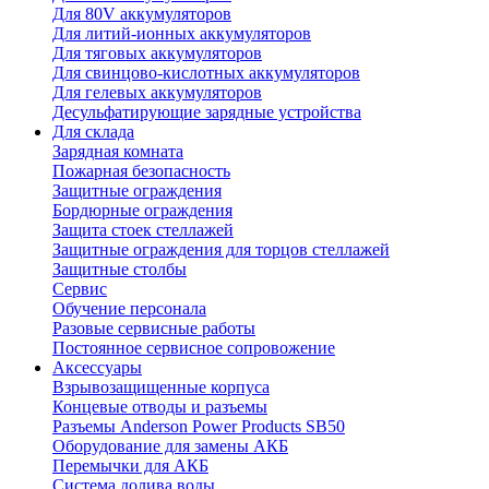
Для 80V аккумуляторов
Для литий-ионных аккумуляторов
Для тяговых аккумуляторов
Для свинцово-кислотных аккумуляторов
Для гелевых аккумуляторов
Десульфатирующие зарядные устройства
Для склада
Зарядная комната
Пожарная безопасность
Защитные ограждения
Бордюрные ограждения
Защита стоек стеллажей
Защитные ограждения для торцов стеллажей
Защитные столбы
Сервис
Обучение персонала
Разовые сервисные работы
Постоянное сервисное сопровожение
Аксессуары
Взрывозащищенные корпуса
Концевые отводы и разъемы
Разъемы Anderson Power Products SB50
Оборудование для замены АКБ
Перемычки для АКБ
Система долива воды