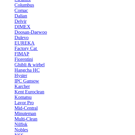
Columbus
Comac
Dalian
Delvir
DIMEX
Doosan-Daewoo
Dulevo
EUREKA
Factory Cat
FIMAP
Fiorentini
Ghibli & wirbel
Hangcha HC
Hyster
IPC Gansow
Karcher
Kent Euroclean
Komatsu
Lavor Pro
Mid-Central
Minuteman
Multi-Clean
Nilfisk
Nobles