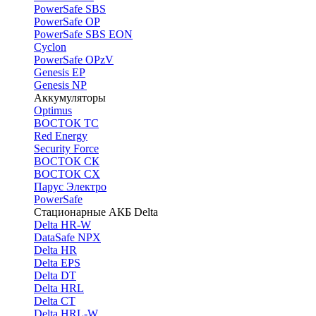
PоwerSafe SBS
PowerSafe OP
PоwerSafe SBS EON
Cyclon
PowerSafe OPzV
Genesis EP
Genesis NP
Аккумуляторы
Optimus
ВОСТОК ТС
Red Energy
Security Force
ВОСТОК СК
ВОСТОК СХ
Парус Электро
PowerSafe
Стационарные АКБ Delta
Delta HR-W
DataSafe NPX
Delta HR
Delta EPS
Delta DT
Delta HRL
Delta CT
Delta HRL-W