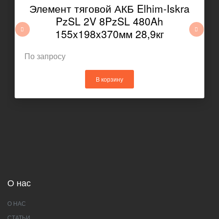
Элемент тяговой АКБ Elhim-Iskra
PzSL 2V 8PzSL 480Ah
155x198x370мм 28,9кг
По запросу
В корзину
О нас
О НАС
СТАТЬИ