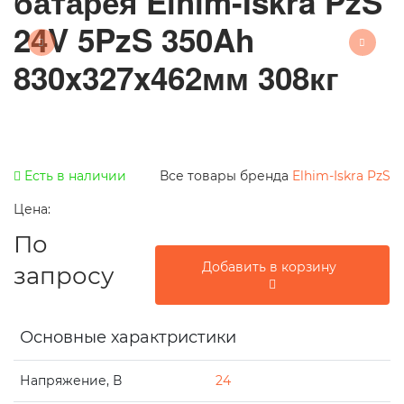
батарея Elhim-Iskra PzS
24V 5PzS 350Ah
830x327x462мм 308кг
Есть в наличии
Все товары бренда
Elhim-Iskra PzS
Цена:
По
Добавить в корзину
запросу
Основные характристики
Напряжение, В
24