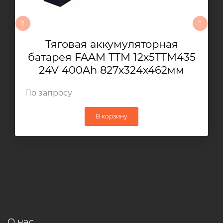
Тяговая аккумуляторная
батарея FAAM TTM 12x5TTM435
24V 400Ah 827x324x462мм
По запросу
В корзину
О нас