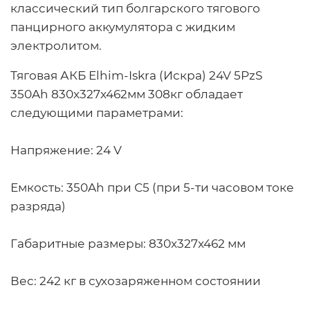
классический тип болгарского тягового
панцирного аккумулятора с жидким
электролитом.
Тяговая АКБ Elhim-Iskra (Искра) 24V 5PzS
350Ah 830x327x462мм 308кг обладает
следующими параметрами:
Напряжение:
24 V
Емкость:
350Ah при С5 (при 5-ти часовом токе
разряда)
Габаритные размеры:
830x327x462 мм
Вес:
242 кг в сухозаряженном состоянии