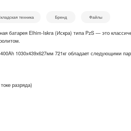
кладская техника
Бренд
Файлы
ая батарея Elhim-Iskra (Искра) типа PzS — это классиче
ролитом.
zS 400Ah 1030x439x627мм 721кг обладает следующими па
 токе разряда)