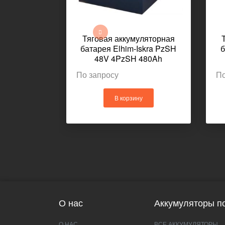
Тяговая аккумуляторная
батарея Elhim-Iskra PzSH
б
48V 4PzSH 480Ah
1030x439x627мм 776кг
По запросу
По
В корзину
О нас
Аккумуляторы по
О НАС
ВСЕ АККУМУЛЯТОРЫ