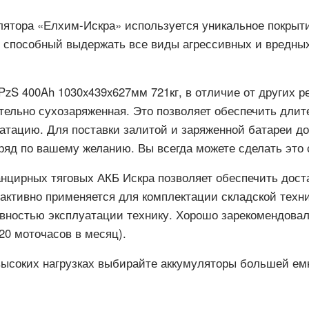
лятора «Елхим-Искра» используется уникальное покрыт
 способный выдержать все виды агрессивных и вредны
 4PzS 400Ah 1030x439x627мм 721кг, в отличие от других 
ельно сухозаряженная. Это позволяет обеспечить длит
луатацию. Для поставки залитой и заряженной батареи д
ряд по вашему желанию. Вы всегда можете сделать это 
нцирных тяговых АКБ Искра позволяет обеспечить дост
активно применяется для комплектации складской техн
ностью эксплуатации технику. Хорошо зарекомендовали
20 моточасов в месяц).
высоких нагрузках выбирайте аккумуляторы большей емк