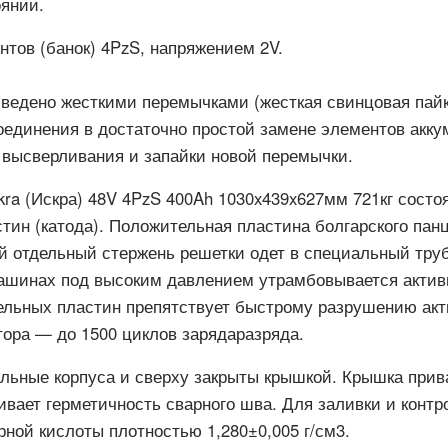
оянии.
нтов (банок) 4PzS, напряжением 2V.
ведено жесткими перемычками (жесткая свинцовая пайк
оединения в достаточно простой замене элементов акку
 высверливания и запайки новой перемычки.
skra (Искра) 48V 4PzS 400Ah 1030x439x627мм 721кг сост
тин (катода). Положительная пластина болгарского пан
й отдельный стержень решетки одет в специальный тр
машинах под высоким давлением утрамбовывается активн
ельных пластин препятствует быстрому разрушению акт
ора — до 1500 циклов зарядаразряда.
ьные корпуса и сверху закрыты крышкой. Крышка прива
ивает герметичность сварного шва. Для заливки и контр
ной кислоты плотностью 1,280±0,005 г/см3.