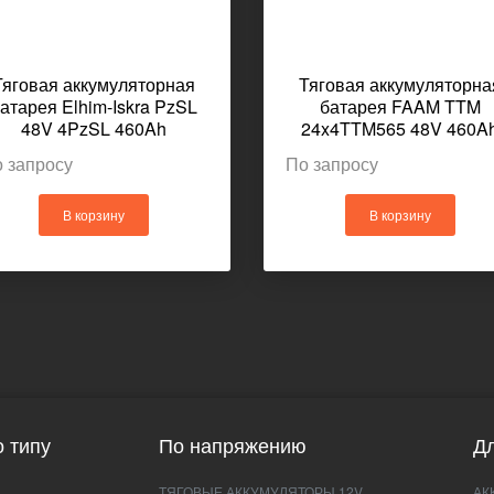
Тяговая аккумуляторная
Тяговая аккумуляторна
атарея Elhim-Iskra PzSL
батарея FAAM TTM
48V 4PzSL 460Ah
24x4TTM565 48V 460A
1030x439x627мм 754кг
1027x436x627мм
 запросу
По запросу
В корзину
В корзину
 типу
По напряжению
Дл
ТЯГОВЫЕ АККУМУЛЯТОРЫ 12V
АК