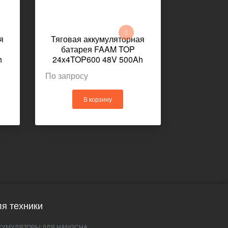
я
Тяговая аккумуляторная
Тяговая 
батарея FAAM TOP
батар
h
24x4TOP600 48V 500Ah
24x4TTM
1027x436x627мм
1027
По запросу
По запрос
В корзину
В
я техники
КУМУЛЯТОРЫ ДЛЯ HANGCHA