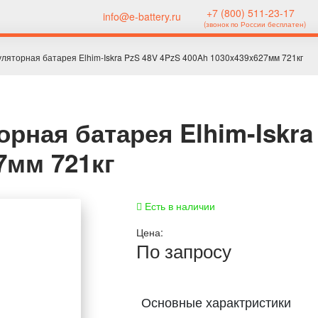
+7 (800) 511-23-17
info@e-battery.ru
(звонок по России бесплатен)
уляторная батарея Elhim-Iskra PzS 48V 4PzS 400Ah 1030x439x627мм 721кг
рная батарея Elhim-Iskra
7мм 721кг
Есть в наличии
Цена:
По запросу
Основные характристики