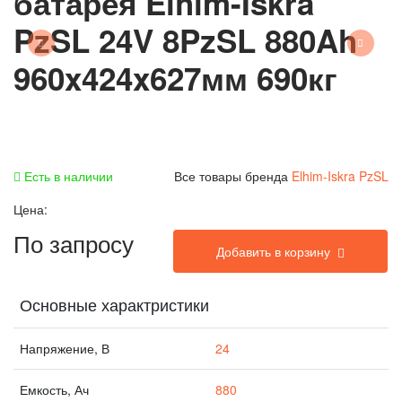
батарея Elhim-Iskra
PzSL 24V 8PzSL 880Ah
960x424x627мм 690кг
Есть в наличии
Все товары бренда
Elhim-Iskra PzSL
Цена:
По запросу
Добавить в корзину
Основные характристики
Напряжение, В
24
Емкость, Ач
880