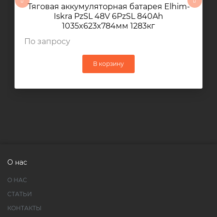
Тяговая аккумуляторная батарея Elhim-
Iskra PzSL 48V 6PzSL 840Ah
1035x623x784мм 1283кг
По запросу
В корзину
О нас
О НАС
СТАТЬИ
КОНТАКТЫ