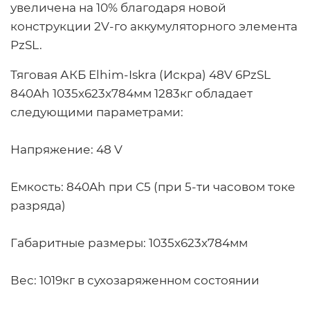
увеличена на 10% благодаря новой
конструкции 2V-го аккумуляторного элемента
PzSL.
Тяговая АКБ Elhim-Iskra (Искра) 48V 6PzSL
840Ah 1035x623x784мм 1283кг обладает
следующими параметрами:
Напряжение:
48 V
Емкость:
840Ah при С5 (при 5-ти часовом токе
разряда)
Габаритные размеры:
1035x623x784мм
Вес:
1019кг в сухозаряженном состоянии