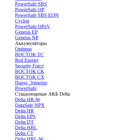
PоwerSafe SBS
PowerSafe OP
PоwerSafe SBS EON
Cyclon
PowerSafe OPzV
Genesis EP
Genesis NP
Аккумуляторы
Optimus
ВОСТОК ТС
Red Energy
Security Force
ВОСТОК СК
ВОСТОК СХ
Парус Электро
PowerSafe
Стационарные АКБ Delta
Delta HR-W
DataSafe NPX
Delta HR
Delta EPS
Delta DT
Delta HRL
Delta CT
Delta HRL-W