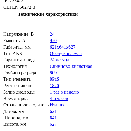
IEC 254-2
CEI EN 50272-3
Технические характристики
Напряжение, В
24
Емкость, Ач
920
Габариты, мм
621x641x627
Тип АКБ
Обслуживаемая
Гарантия завода
24 месяца
Технология
Свинцово-кислотная
Глубина разряда
80%
Тип элемента
8PzS
Ресурс циклов
1820
Залив дис.воды
1 раз в неделю
Время заряда
4-6 часов
Страна производитель
Италия
Длина, мм
621
Ширина, мм
641
Высота, мм
627