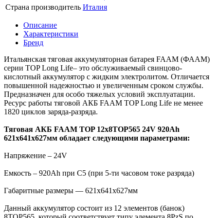
Страна производитель
Италия
Описание
Характеристики
Бренд
Итальянская тяговая аккумуляторная батарея FAAM (ФААМ)
серии TOP Long Life– это обслуживаемый свинцово-
кислотный аккумулятор с жидким электролитом. Отличается
повышенной надежностью и увеличенным сроком службы.
Предназначен для особо тяжелых условий эксплуатации.
Ресурс работы тяговой АКБ FAAM TOP Long Life не менее
1820 циклов заряда-разряда.
Тяговая АКБ FAAM TOP 12x8TOP565 24V 920Ah
621x641x627мм обладает следующими параметрами:
Напряжение – 24V
Емкость – 920Ah при С5 (при 5-ти часовом токе разряда)
Габаритные размеры — 621x641x627мм
Данный аккумулятор состоит из 12 элементов (банок)
8TOP565, который соответствует типу элемента 8PzS по