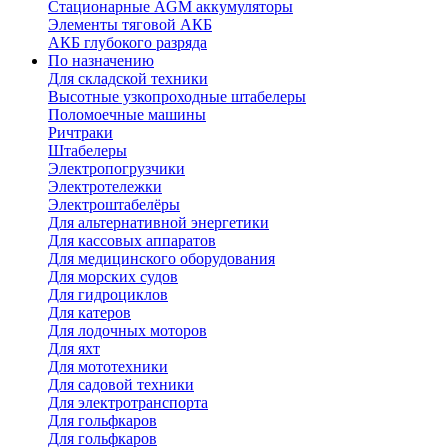
Стационарные AGM аккумуляторы
Элементы тяговой АКБ
АКБ глубокого разряда
По назначению
Для складской техники
Высотные узкопроходные штабелеры
Поломоечные машины
Ричтраки
Штабелеры
Электропогрузчики
Электротележки
Электроштабелёры
Для альтернативной энергетики
Для кассовых аппаратов
Для медицинского оборудования
Для морских судов
Для гидроциклов
Для катеров
Для лодочных моторов
Для яхт
Для мототехники
Для садовой техники
Для электротранспорта
Для гольфкаров
Для гольфкаров