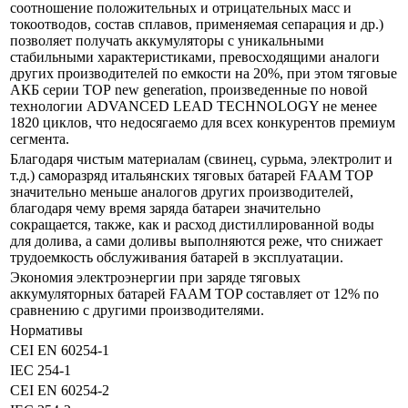
соотношение положительных и отрицательных масс и
токоотводов, состав сплавов, применяемая сепарация и др.)
позволяет получать аккумуляторы с уникальными
стабильными характеристиками, превосходящими аналоги
других производителей по емкости на 20%, при этом тяговые
АКБ серии ТОР new generation, произведенные по новой
технологии ADVANCED LEAD TECHNOLOGY не менее
1820 циклов, что недосягаемо для всех конкурентов премиум
сегмента.
Благодаря чистым материалам (свинец, сурьма, электролит и
т.д.) саморазряд итальянских тяговых батарей FAAM TOP
значительно меньше аналогов других производителей,
благодаря чему время заряда батареи значительно
сокращается, также, как и расход дистиллированной воды
для долива, а сами доливы выполняются реже, что снижает
трудоемкость обслуживания батарей в эксплуатации.
Экономия электроэнергии при заряде тяговых
аккумуляторных батарей FAAM TOP составляет от 12% по
сравнению с другими производителями.
Нормативы
CEI EN 60254-1
IEC 254-1
CEI EN 60254-2