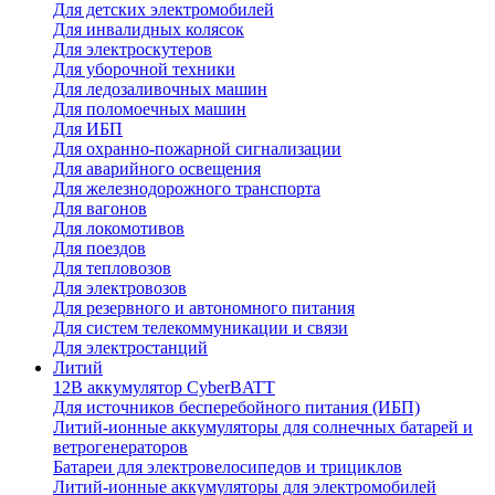
Для детских электромобилей
Для инвалидных колясок
Для электроскутеров
Для уборочной техники
Для ледозаливочных машин
Для поломоечных машин
Для ИБП
Для охранно-пожарной сигнализации
Для аварийного освещения
Для железнодорожного транспорта
Для вагонов
Для локомотивов
Для поездов
Для тепловозов
Для электровозов
Для резервного и автономного питания
Для систем телекоммуникации и связи
Для электростанций
Литий
12В аккумулятор CyberBATT
Для источников бесперебойного питания (ИБП)
Литий-ионные аккумуляторы для солнечных батарей и
ветрогенераторов
Батареи для электровелосипедов и трициклов
Литий-ионные аккумуляторы для электромобилей