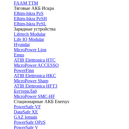
FAAM TTM
Тяговые АКБ Искра
Elhim-Iskra PzS
Elhim-Iskra PzSH
Elhim-Iskra PzSL
Зарядные устройства
Lifetech Modular
Life IQ Modular
Hyundai
MicroPower Lion
Emus
ATIB Elettronica HTC
MicroPower ACCESSO
PowerFinn
ATIB Elettronica HKC
MicroPower Sharp
ATIB Elettronica HFT3
БэттериЛаб
MicroPower SMC-HF
Стационарные АКБ Enersys
PowerSafe VF
DataSafe XE
GAZ lomain
PowerSafe OPzS
PowerSafe V