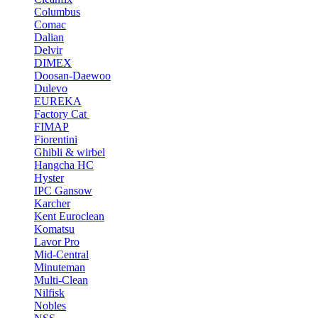
Columbus
Comac
Dalian
Delvir
DIMEX
Doosan-Daewoo
Dulevo
EUREKA
Factory Cat
FIMAP
Fiorentini
Ghibli & wirbel
Hangcha HC
Hyster
IPC Gansow
Karcher
Kent Euroclean
Komatsu
Lavor Pro
Mid-Central
Minuteman
Multi-Clean
Nilfisk
Nobles