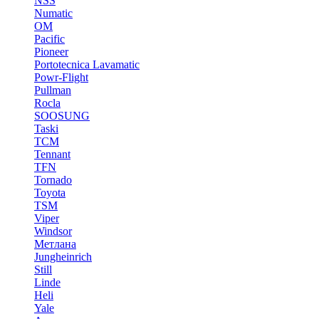
NSS
Numatic
OM
Pacific
Pioneer
Portotecnica Lavamatic
Powr-Flight
Pullman
Rocla
SOOSUNG
Taski
TCM
Tennant
TFN
Tornado
Toyota
TSM
Viper
Windsor
Метлана
Jungheinrich
Still
Linde
Heli
Yale