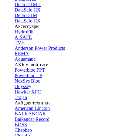
Delta DTM L
DataSafe HX+
Delta DTM
DataSafe HX
Аксессуары
HydroFill
A-SAFE
TVH
Anderson Power Products
REMA
Aquamatic
АКБ малой тяги
Powerbloc FPT
Powerbloc TP
NexSys Bloc
Odyssey
Hawker XFC
Trojan
Акб для техники
American-Lincoln
BALKANCAR
Balkancar-Record
BOSS
Chaobao
Cleanfix