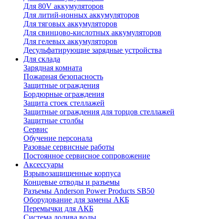
Для 80V аккумуляторов
Для литий-ионных аккумуляторов
Для тяговых аккумуляторов
Для свинцово-кислотных аккумуляторов
Для гелевых аккумуляторов
Десульфатирующие зарядные устройства
Для склада
Зарядная комната
Пожарная безопасность
Защитные ограждения
Бордюрные ограждения
Защита стоек стеллажей
Защитные ограждения для торцов стеллажей
Защитные столбы
Сервис
Обучение персонала
Разовые сервисные работы
Постоянное сервисное сопровожение
Аксессуары
Взрывозащищенные корпуса
Концевые отводы и разъемы
Разъемы Anderson Power Products SB50
Оборудование для замены АКБ
Перемычки для АКБ
Система долива воды