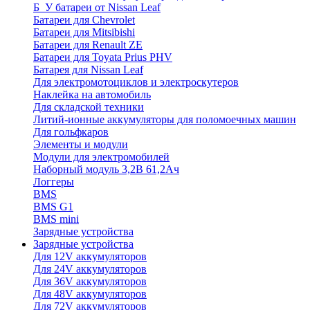
Б_У батареи от Nissan Leaf
Батареи для Chevrolet
Батареи для Mitsibishi
Батареи для Renault ZE
Батареи для Toyata Prius PHV
Батарея для Nissan Leaf
Для электромотоциклов и электроскутеров
Наклейка на автомобиль
Для складской техники
Литий-ионные аккумуляторы для поломоечных машин
Для гольфкаров
Элементы и модули
Модули для электромобилей
Наборный модуль 3,2В 61,2Ач
Логгеры
BMS
BMS G1
BMS mini
Зарядные устройства
Зарядные устройства
Для 12V аккумуляторов
Для 24V аккумуляторов
Для 36V аккумуляторов
Для 48V аккумуляторов
Для 72V аккумуляторов