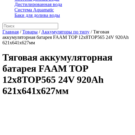
Дистилированная вода
Система Aquamatic
Баки для долива воды
Главная
/
Товары
/
Аккумуляторы по типу
/
Тяговая
аккумуляторная батарея FAAM TOP 12x8TOP565 24V 920Ah
621x641x627мм
Тяговая аккумуляторная
батарея FAAM TOP
12x8TOP565 24V 920Ah
621x641x627мм